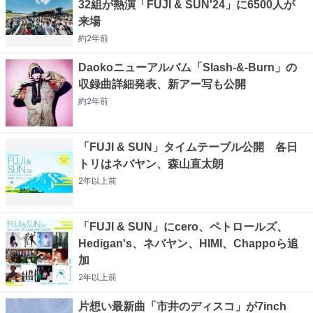
32組が熱演「FUJI & SUN'24」に6500人が
来場
約2年
前
Daokoニューアルバム「Slash-&-Burn」の
収録曲詳細発表、新アー写も公開
約2年
前
「FUJI & SUN」タイムテーブル公開 各日
トリはネバヤン、森山直太朗
2年以上
前
「FUJI & SUN」にcero、ペトロールズ、
Hedigan's、ネバヤン、HIMI、Chappoら追
加
2年以上
前
片想い最新曲「市井のディスコ」が7inch