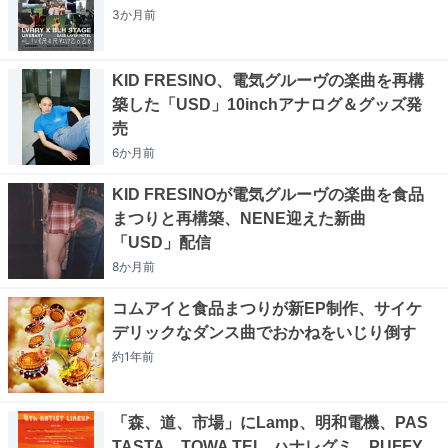
3か月
前
KID FRESINO、電気グルーヴの楽曲を再構
築した「USD」10inchアナログ＆グッズ発
売
6か月
前
KID FRESINOが電気グルーヴの楽曲を食品
まつりと再構築、NENE迎えた新曲
「USD」配信
8か月
前
コムアイと食品まつりが新EP制作、サイケ
デリックなダンス曲でおかねをいじり倒す
約1年
前
「森、道、市場」にLamp、明和電機、PAS
TASTA、TOWA TEI、ハナレグミ、PUFFY