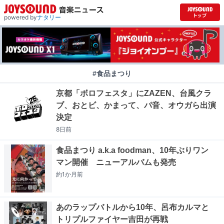
powered by
ナタリー
#食品まつり
京都「ボロフェスタ」にZAZEN、台風クラ
ブ、おとビ、かまって、パ音、オウガら出演
決定
8日
前
食品まつり a.k.a foodman、10年ぶりワン
マン開催 ニューアルバムも発売
約1か月
前
あのラップバトルから10年、呂布カルマと
トリプルファイヤー吉田が再戦