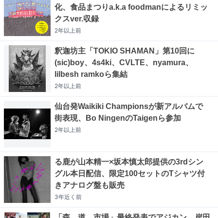
化、食品まつりa.k.a foodmanによるリミッ
クスver.収録
2年以上
前
釈迦坊主「TOKIO SHAMAN」第10回に
(sic)boy、4s4ki、CVLTE、nyamura、
lilbesh ramkoら集結
2年以上
前
仙台発Waikiki Championsが新アルバムで
街表現、Bo NingenのTaigenら参加
2年以上
前
る鹿が山本精一×坂本慎太郎提供の3rdシン
グル本日配信、限定100セットのTシャツ付
きアナログ盤も販売
3年近く
前
「森、道、市場」最終発表でアジカン、岸田