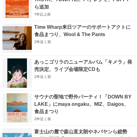
ら追加
1年以上
前
Time Wharp来日ツアーのサポートアクトに
食品まつり、Wool & The Pants
2年近く
前
あっこゴリラのニューアルバム「キメラ」発
売決定、ライブ会場限定CDも
2年近く
前
サウナの聖地で野外パーティ！「DOWN BY
LAKE」にmaya ongaku、MIZ、Daigos、
食品まつり
2年近く
前
富士山の麓で森山直太朗やネバヤンら総勢