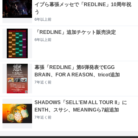
イプら幕張メッセで「REDLINE」10周年祝
う
6年以上
前
「REDLINE」追加チケット販売決定
6年以上
前
幕張「REDLINE」第6弾発表でEGG
BRAIN、FOR A REASON、tricot追加
7年近く
前
SHADOWS「SELL'EM ALL TOUR II」に
ENTH、スサシ、MEANINGら7組追加
7年近く
前