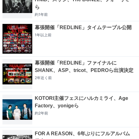
ら
約1年
前
幕張開催「REDLINE」タイムテーブル公開
1年以上
前
幕張開催「REDLINE」ファイナルに
SHANK、ASP、tricot、PEDROら出演決定
2年近く
前
KOTORI主催フェスにハルカミライ、Age
Factory、yonigeら
約2年
前
FOR A REASON、6年ぶりにフルアルバム