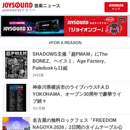
powered by
ナタリー
#FOR A REASON
SHADOWS主催「超PMAM」にThe
BONEZ、ヘイスミ、Age Factory、
Paleduskら11組
24日
前
神奈川県横浜市のライブハウスF.A.D
YOKOHAMA、オープン30周年で豪華ライ
ブ続々
3か月
前
名古屋の無料ロックフェス「FREEDOM
NAGOYA 2026」2日間のタイムテーブル公