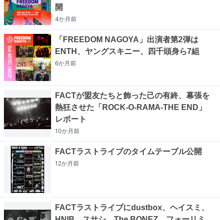
開
4か月
前
「FREEDOM NAGOYA」出演者第2弾は
ENTH、ヤングスキニー、四千頭身ら7組
6か月
前
FACTが盟友たちと飾った己の有終、幕張を
熱狂させた「ROCK-O-RAMA-THE END」
レポート
10か月
前
FACTラストライブのタイムテーブル公開
12か月
前
FACTラストライブにdustbox、ヘイスミ、
HNIB、スサシ、The BONEZ、フォーリミ