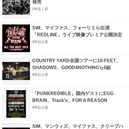
発売
5年近く
前
SiM、マイファス、フォーリミら出演
「REDLINE」ライブ映像プレミア公開決定
6年以上
前
COUNTRY YARD全国ツアーに10-FEET、
SHADOWS、GOOD4NOTHINGら6組
6年以上
前
「PUNKREDIBLE」国内ゲストにEGG
BRAIN、Track's、FOR A REASON
6年以上
前
SiM、マンウィズ、マイファス、クリープハ