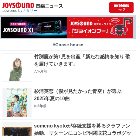
powered by
ナタリー
#Goose house
竹渕慶が第1児を出産「新たな感情を知り 歌
を届けていきます」
7か月
前
杉浦英恋（僕が見たかった青空）が選ぶ
2025年夏の10曲
約1年
前
someno kyotoが存続支援を募るクラファン
始動、リターンにコンピや関取花コラボグッ