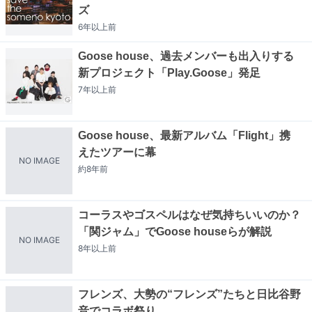
ズ
6年以上
前
Goose house、過去メンバーも出入りする
新プロジェクト「Play.Goose」発足
7年以上
前
Goose house、最新アルバム「Flight」携
えたツアーに幕
NO IMAGE
約8年
前
コーラスやゴスペルはなぜ気持ちいいのか？
「関ジャム」でGoose houseらが解説
NO IMAGE
8年以上
前
フレンズ、大勢の“フレンズ”たちと日比谷野
音でコラボ祭り