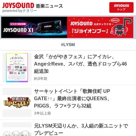
powered by
ナタリー
#LYSM
金沢「かがやきフェス」にアイカレ、
Ange☆Reve、スパガ、透色ドロップら46
組追加
約3年
前
サーキットイベント「歌舞伎町 UP
GATE↑↑」最終出演者にQUEENS、
PIGGS、ラフ×ラフら32組
3年以上
前
元LYSM天辺りんか、3人組の新ユニットで
プレデビュー