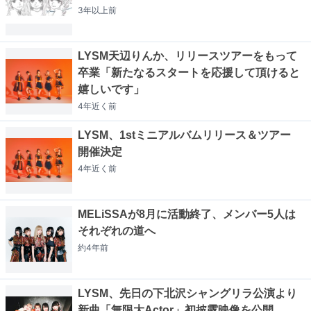
3年以上
前
LYSM天辺りんか、リリースツアーをもって
卒業「新たなるスタートを応援して頂けると
嬉しいです」
4年近く
前
LYSM、1stミニアルバムリリース＆ツアー
開催決定
4年近く
前
MELiSSAが8月に活動終了、メンバー5人は
それぞれの道へ
約4年
前
LYSM、先日の下北沢シャングリラ公演より
新曲「無限大Actor」初披露映像を公開