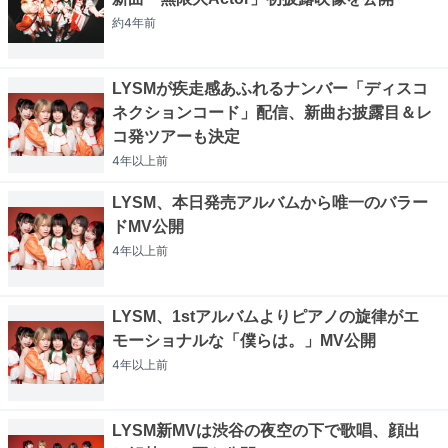
約4年
前
LYSMが疾走感あふれるナンバー「ディスコ
ネクションコード」配信、新曲お披露目＆レ
コ発ツアーも決定
4年以上
前
LYSM、本日発売アルバムから唯一のバラー
ドMV公開
4年以上
前
LYSM、1stアルバムよりピアノの旋律がエ
モーショナルな「僕らは。」MV公開
4年以上
前
LYSM新MVは渋谷の夜空の下で歌唱、顔出