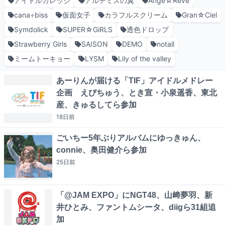
アイドルカレッジ
アルテミスの翼
Ange☆Reve
cana÷biss
仮面女子
カラフルスクリーム
Gran☆Ciel
Symdolick
SUPER☆GiRLS
透色ドロップ
Strawberry Girls
SAISON
DEMO
notall
ミームトーキョー
LYSM
Lily of the valley
あーりんが届ける「TIF」アイドルメドレー
企画 えびちゅう、とき宣・小泉遥香、東北
産、きゅるしてら参加
18日
前
ごいちー5年ぶりアルバムにゆっきゅん、
connie、奥田健介ら参加
25日
前
「@JAM EXPO」にNGT48、山﨑夢羽、新
井ひとみ、ファントムシータ、diigら31組追
加