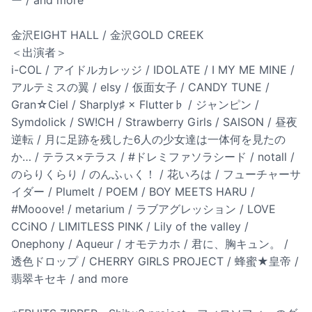
ー / and more
金沢EIGHT HALL / 金沢GOLD CREEK
＜出演者＞
i-COL / アイドルカレッジ / IDOLATE / I MY ME MINE /
アルテミスの翼 / elsy / 仮面女子 / CANDY TUNE /
Gran☆Ciel / Sharply♯ × Flutter♭ / ジャンピン /
Symdolick / SW!CH / Strawberry Girls / SAISON / 昼夜
逆転 / 月に足跡を残した6人の少女達は一体何を見たの
か… / テラス×テラス / #ドレミファソラシード / notall /
のらりくらり / のんふぃく！ / 花いろは / フューチャーサ
イダー / Plumelt / POEM / BOY MEETS HARU /
#Mooove! / metarium / ラブアグレッション / LOVE
CCiNO / LIMITLESS PINK / Lily of the valley /
Onephony / Aqueur / オモテカホ / 君に、胸キュン。 /
透色ドロップ / CHERRY GIRLS PROJECT / 蜂蜜★皇帝 /
翡翠キセキ / and more