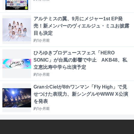
アルテミスの翼、9月にメジャー1st EP発
売！新メンバーのヴィエルジュ・ミユお披露
目も決定
約1か月
前
ひろゆきプロデュースフェス「HERO
SONIC」が台風の影響で中止 AKB48、私
立恵比寿中学ら出演予定
約1か月
前
Gran☆Cielが8thワンマン「Fly High」で見
せつけた表現力、新シングルやWWW X公演
を発表
約1か月
前