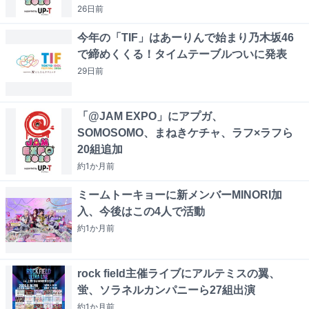
26日
前
今年の「TIF」はあーりんで始まり乃木坂46
で締めくくる！タイムテーブルついに発表
29日
前
「@JAM EXPO」にアプガ、
SOMOSOMO、まねきケチャ、ラフ×ラフら
20組追加
約1か月
前
ミームトーキョーに新メンバーMINORI加
入、今後はこの4人で活動
約1か月
前
rock field主催ライブにアルテミスの翼、
蛍、ソラネルカンパニーら27組出演
約1か月
前