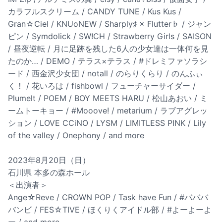
カラフルスクリーム / CANDY TUNE / Kus Kus /
Gran☆Ciel / KNUoNEW / Sharply♯ × Flutter♭ / ジャン
ピン / Symdolick / SW!CH / Strawberry Girls / SAISON
/ 昼夜逆転 / 月に足跡を残した6人の少女達は一体何を見
たのか… / DEMO / テラス×テラス / #ドレミファソラシ
ード / 西金沢少女団 / notall / のらりくらり / のんふぃ
く！ / 花いろは / fishbowl / フューチャーサイダー /
Plumelt / POEM / BOY MEETS HARU / 松山あおい / ミ
ームトーキョー / #Mooove! / metarium / ラブアグレッ
ション / LOVE CCiNO / LYSM / LIMITLESS PINK / Lily
of the valley / Onephony / and more
2023年8月20日（日）
石川県 本多の森ホール
＜出演者＞
Ange☆Reve / CROWN POP / Task have Fun / #バババ
バンビ / FES☆TIVE / ほくりくアイドル部 / #よーよーよ