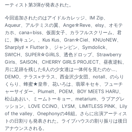
ーティスト第3弾が発表された。
今回追加されたのはアイドルカレッジ、IM Zip、
Aqueur、アルテミスの翼、Ange☆Reve、elsy、オモテ
カホ、cana÷biss、仮面女子、カラフルスクリーム、君
に、胸キュン。、Kus Kus、Gran☆Ciel、KNUoNEW、
Sharply♯ × Flutter♭、ジャンピン、Symdolick、
SW!CH、SUPER☆GiRLS、透色ドロップ、Strawberry
Girls、SAISON、CHERRY GIRLS PROJECT、昼夜逆転、
月に足跡を残した6人の少女達は一体何を見たのか…、
DEMO、テラス×テラス、西金沢少女団、notall、のらり
くらり、蜂蜜★皇帝、花いろは、翡翠キセキ、フューチ
ャーサイダー、Plumelt、POEM、BOY MEETS HARU、
松山あおい、ミームトーキョー、metarium、ラブアグレ
ッション、LOVE CCiNO、LYSM、LIMITLESS PINK、Lily
of the valley、Onephonyの46組。さらに出演アーティス
トの日割りも発表された。ライブハウスの割り振りは後日
アナウンスされる。