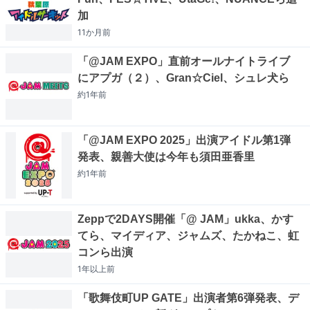
加
11か月
前
「@JAM EXPO」直前オールナイトライブ
にアプガ（２）、Gran☆Ciel、シュレ犬ら
約1年
前
「@JAM EXPO 2025」出演アイドル第1弾
発表、親善大使は今年も須田亜香里
約1年
前
Zeppで2DAYS開催「@ JAM」ukka、かす
てら、マイディア、ジャムズ、たかねこ、虹
コンら出演
1年以上
前
「歌舞伎町UP GATE」出演者第6弾発表、デ