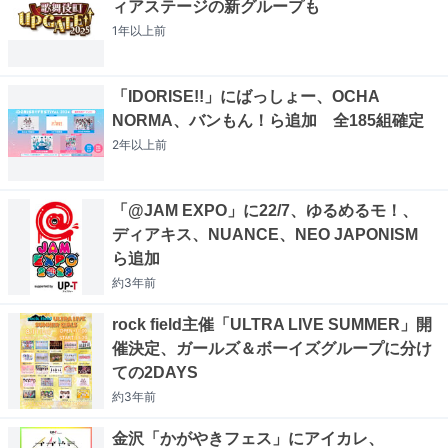
ィアステージの新グループも
1年以上
前
「IDORISE!!」にばっしょー、OCHA
NORMA、バンもん！ら追加 全185組確定
2年以上
前
「@JAM EXPO」に22/7、ゆるめるモ！、
ディアキス、NUANCE、NEO JAPONISM
ら追加
約3年
前
rock field主催「ULTRA LIVE SUMMER」開
催決定、ガールズ＆ボーイズグループに分け
ての2DAYS
約3年
前
金沢「かがやきフェス」にアイカレ、