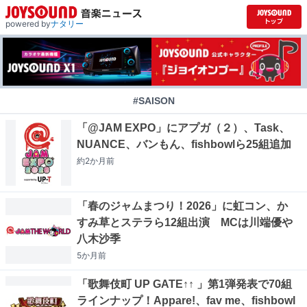
powered by
ナタリー
#SAISON
「@JAM EXPO」にアプガ（２）、Task、
NUANCE、バンもん、fishbowlら25組追加
約2か月
前
「春のジャムまつり！2026」に虹コン、か
すみ草とステラら12組出演 MCは川端優や
八木沙季
5か月
前
「歌舞伎町 UP GATE↑↑ 」第1弾発表で70組
ラインナップ！Appare!、fav me、fishbowl