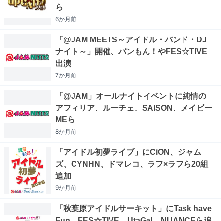
ら
6か月
前
「@JAM MEETS～アイドル・バンド・DJ
ナイト～」開催、バンもん！やFES☆TIVE
出演
7か月
前
「@JAM」オールナイトイベントに純情の
アフィリア、ルーチェ、SAISON、メイビー
MEら
8か月
前
「アイドル初夢ライブ」にCiON、ジャム
ズ、CYNHN、ドマレコ、ラフ×ラフら20組
追加
9か月
前
「秋葉原アイドルサーキット」にTask have
Fun、FES☆TIVE、UtaGe!、NUANCEら追