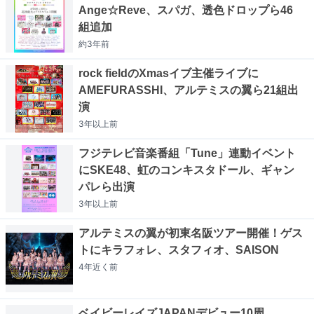
Ange☆Reve、スパガ、透色ドロップら46
組追加
約3年
前
rock fieldのXmasイブ主催ライブに
AMEFURASSHI、アルテミスの翼ら21組出
演
3年以上
前
フジテレビ音楽番組「Tune」連動イベント
にSKE48、虹のコンキスタドール、ギャン
パレら出演
3年以上
前
アルテミスの翼が初東名阪ツアー開催！ゲス
トにキラフォレ、スタフィオ、SAISON
4年近く
前
ベイビーレイズJAPANデビュー10周