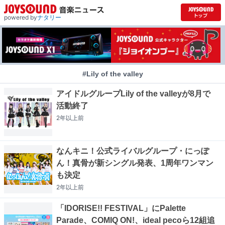
powered by
ナタリー
#Lily of the valley
アイドルグループLily of the valleyが8月で
活動終了
2年以上
前
なんキニ！公式ライバルグループ・にっぽ
ん！真骨が新シングル発表、1周年ワンマン
も決定
2年以上
前
「IDORISE!! FESTIVAL」にPalette
Parade、COMIQ ON!、ideal pecoら12組追