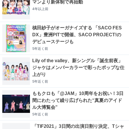
マンより新体制で再始動
4年以上
前
槙田紗子がオーガナイズする 「SACO FES
DX」豊洲PITで開催、SACO PROJECT!の
デビューステージも
5年近く
前
Lily of the valley、新シングル「誕生前夜」
ジャケはメンバーカラーで彩ったポップな仕
上がり
5年近く
前
ももクロも「@JAM」10周年をお祝い！3日
間にわたって繰り広げられた“真夏のアイド
ル大博覧会”
5年近く
前
「TIF2021」3日間の出演日割り決定、Tシャ