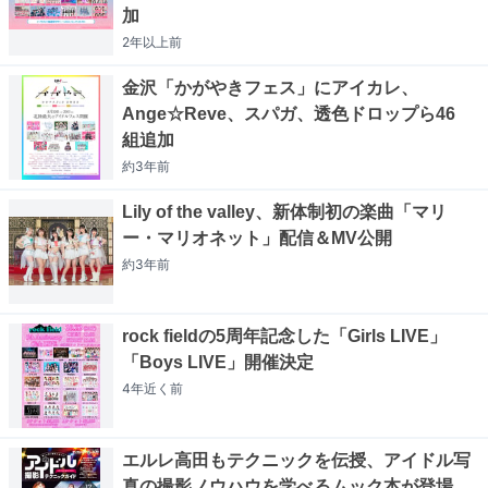
加
2年以上
前
金沢「かがやきフェス」にアイカレ、
Ange☆Reve、スパガ、透色ドロップら46
組追加
約3年
前
Lily of the valley、新体制初の楽曲「マリ
ー・マリオネット」配信＆MV公開
約3年
前
rock fieldの5周年記念した「Girls LIVE」
「Boys LIVE」開催決定
4年近く
前
エルレ高田もテクニックを伝授、アイドル写
真の撮影ノウハウを学べるムック本が登場