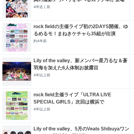
4年近く
前
rock fieldの主催ライブ初の2DAYS開催、ゆ
るめるモ！まねきケチャら35組が出演
約4年
前
Lily of the valley、新メンバー星乃るな＆蒼
羽海を加えた6人体制お披露目
4年以上
前
rock field主催ライブ「ULTRA LIVE
SPECIAL GIRLS」次回は横浜で
4年以上
前
Lily of the valley、5月のVeats Shibuyaワン