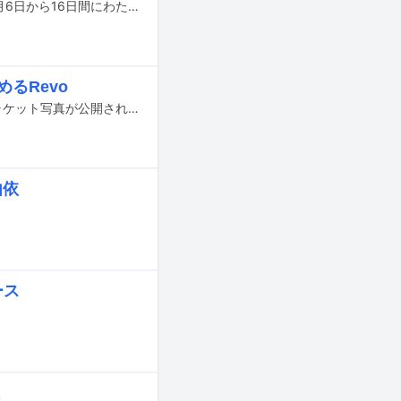
今年で101回目を迎える「全国高等学校野球選手権大会」、通称“夏の甲子園”が8月6日から16日間にわたって兵庫・阪神甲子園球場で開催される。全国の野球部の頂点を決するこの大会は、切磋琢磨してきた球児たちはもちろん、熱気あふれる応援を演出する吹奏楽部にとっても晴れの舞台だ。本稿では甲子園におけるもう1つの主役とも言えるブラバンに焦点を当て、その音楽的な魅力について解説していく。多くの人々がイメージする定番曲とはひと味違った近年の選曲のトレンド、ブラバン視点での注目校などについてまとめ、“音楽ファン向けのブラバン応援最新事情”を紹介しよう。野球観戦に興味がないという人も、これを読めば今年の夏は甲子園を楽しめるかも？
めるRevo
Linked Horizonが6月19日にリリースするニューシングル「真実への進撃」のジャケット写真が公開された。
由依
。
ース