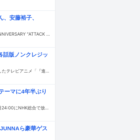
ん、安藤裕子、
アニメ「進撃の巨人」シリーズの10周年を記念したイベント「進撃の巨人10th ANNIVERSARY "ATTACK FES"」が2024年1月27、28日に神奈川・Kアリーナ横浜で開催される。
各話版ノンクレジッ
Linked Horizonがオープニングテーマ、ヒグチアイがエンディングテーマを担当したテレビアニメ「『進撃の巨人』The Final Season完結編（各話版）」のノンクレジット映像がYouTubeで公開された。
グテーマに4年半ぶり
Linked Horizonの新曲「二千年… 若しくは… 二万年後の君へ・・・」が、11月4日24:00にNHK総合で放送がスタートするテレビアニメ「『進撃の巨人』The Final Season完結編（後編）」の主題歌に、同じく新曲「最後の巨人」が11月5日に各動画配信サービスで配信される「『進撃の巨人』The Final Season完結編（各話版）」のオープニングテーマになることが発表された。
A、JUNNAら豪華ゲス