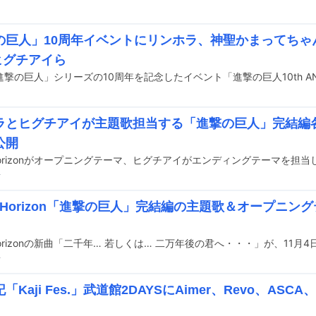
の巨人」10周年イベントにリンホラ、神聖かまってちゃ
ヒグチアイら
ラとヒグチアイが主題歌担当する「進撃の巨人」完結編
公開
前
ed Horizon「進撃の巨人」完結編の主題歌＆オープニン
前
「Kaji Fes.」武道館2DAYSにAimer、Revo、ASC