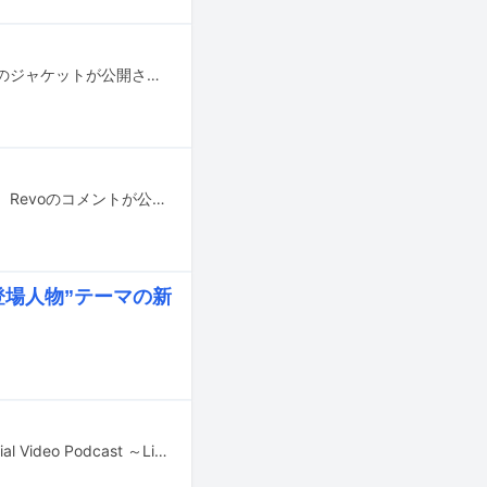
Linked Horizonが8月7日にリリースするベストアルバム「進撃の記憶」の通常盤のジャケットが公開された。
Linked Horizonが8月7日にリリースするベストアルバム「進撃の記憶」について、Revoのコメントが公開された。
る登場人物”テーマの新
Linked Horizonが出演するビデオポッドキャスト「TVアニメ『進撃の巨人』Official Video Podcast ～Linked Horizon楽曲を通して語る『進撃の巨人』～」がSpotifyで配信された。