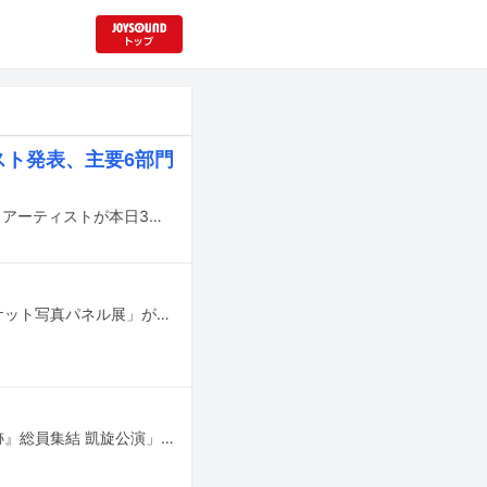
ティスト発表、主要6部門
国内最大規模の国際音楽賞「MUSIC AWARDS JAPAN 2026」のエントリー作品 / アーティストが本日3月19日に発表された。
Linked Horizonのパネル展「Linked Horizon×TVアニメ『進撃の巨人』歴代ジャケット写真パネル展」が京都・タワーレコード京都店で8月12日まで、東京・タワーレコード渋谷店、タワーレコード新宿店、福岡県・タワーレコード福岡店で8月19日まで開催されている。
Linked Horizonのライブフィルム「劇場版 Linked Horizon Live Tour『進撃の軌跡』総員集結 凱旋公演」が8月6日に東京と大阪の4館にてドルビーアトモスでリバイバル上映される。