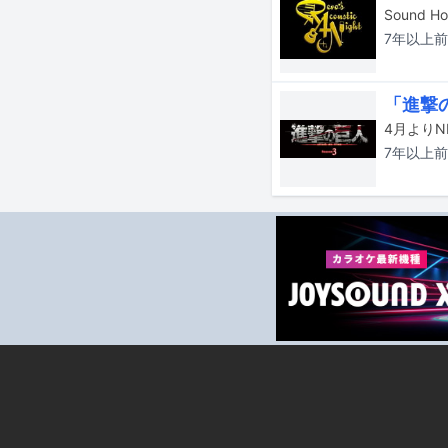
7年以上
前
「進撃の
7年以上
前