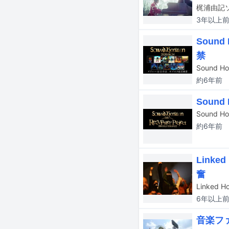
3年以上
Soun
禁
約6年
前
Soun
約6年
前
Link
奮
6年以上
音楽フ