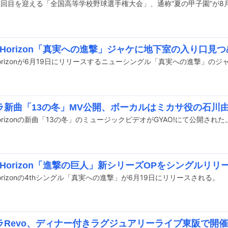
ed Horizon「真実への進撃」ジャケに地下室の入り口見つ
ラ新曲「13の冬」MV公開、ボーカルはミカサ役の石川
d Horizonの新曲「13の冬」のミュージックビデオがGYAO!にて公開された
ed Horizon「進撃の巨人」新シリーズOPをシングルリリ
d Horizonの4thシングル「真実への進撃」が6月19日にリリースされる。
ラRevo、ディナー付きラグジュアリーライブ東阪で開催