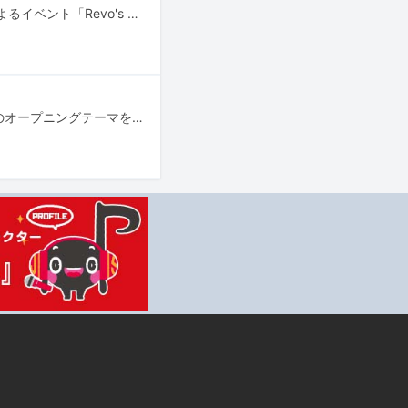
Sound HorizonおよびLinked Horizonを主宰するサウンドクリエイター・Revoによるイベント「Revo's Acoustic Night」が、4月27～29日に東京・グランドプリンスホテル新高輪、5月2日に大阪・ホテルニューオータニ大阪で開催される。
4月よりNHK総合で放送されるテレビアニメ「『進撃の巨人』Season3 Part.2」のオープニングテーマをLinked Horizonが、エンディングテーマをcinema staffが担当する。