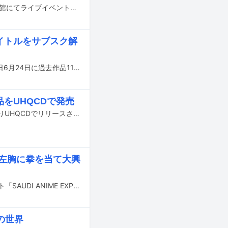
梶浦由記ソロプロジェクト・FictionJunctionが、12月8日と9日に東京・日本武道館にてライブイベント「30th Anniversary / Yuki Kajiura LIVE vol.#19『Kaji Fes. 2023』」を開催する。
1タイトルをサブスク解
Sound Horizonがメジャーデビュー“Around15周年”を迎えたことを記念して、本日6月24日に過去作品11タイトルが各サブスクリプションサービスにて解禁された。
作品をUHQCDで発売
Sound Horizonのメジャー作品全11タイトルが、Revo監修のリマスタリングによりUHQCDでリリースされる。
ンは左胸に拳を当て大興
Linked Horizonが、サウジアラビアで11月14日から16日にかけて開催中のイベント「SAUDI ANIME EXPO 2019」に出演し、日本人アーティストとして初めて同国でライブを行った。
の世界