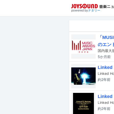
powered by
ナタリー
「MUS
のエン
5か月
前
Link
約2年
前
Link
約2年
前