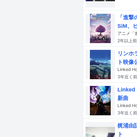
「進撃
SiM、
2年以上
前
リンホ
ト映像
3年近く
Link
新曲
3年近く
梶浦由記
ト