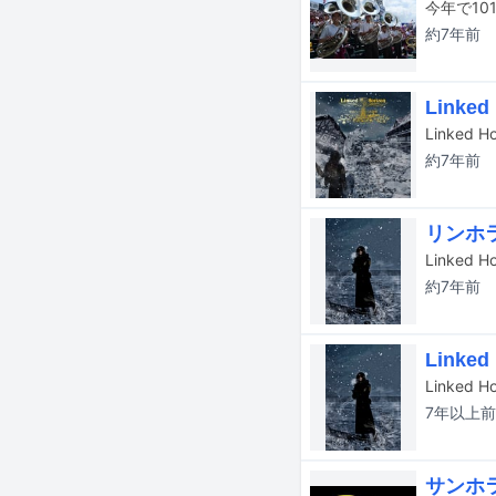
約7年
前
Link
約7年
前
リンホ
Linke
約7年
前
Link
Linke
7年以上
前
サンホ