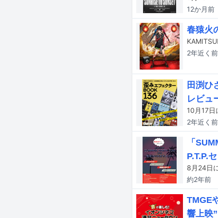
12か月
前
春猿火
2年近く
前
田渕ひ
レビュ
2年近く
前
「SUMM
P.T.
約2年
前
TMG
響上映”