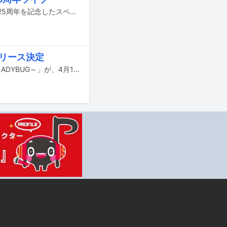
Dragon Ashが2月23日に東京・国立代々木競技場第一体育館でメジャーデビュー25周年を記念したスペシャルライブ「DRAGONASH 25th ANNIV. TOUR 22/23 ～ENTERTAIN～FINAL」を開催した。
リリース決定
LiSA初のライブ映像ベスト盤「LiVE is Smile Always～LiVE BEST 2011-2022 ＆ LADYBUG～」が、4月19日にリリースされることが決定した。