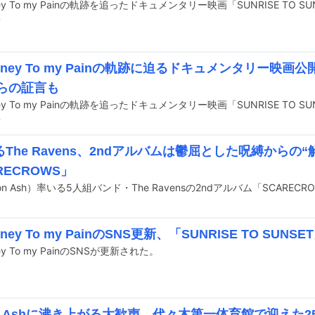
前
money To my Painの軌跡に迫るドキュメンタリー映画公開
Eらの証言も
前
るThe Ravens、2ndアルバムは鬱屈とした呪縛からの“
RECROWS」
oney To my PainのSNS更新、「SUNRISE TO SUNS
ney To my PainのSNSが更新された。
on Ashに沸き上がる大歓声、代々木第一体育館で迎えた