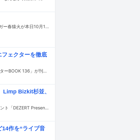
KAMITSUBAKI STUDIO / PHENOMENON RECORD所属のバーチャルラップシンガー春猿火が本日10月16日に新曲「META」を配信リリースした。
みエフェクターを徹底
10月17日に「ギター・マガジン」の別冊ムック「ギター・マガジン 歪みエフェクターBOOK 136」が刊行される。
Limp Bizkit杉並、
8月24日に東京・Zepp Haneda（TOKYO）で行われるDEZERT企画のライブイベント「DEZERT Presents SUMMER PARTY ZOO 2024 ～帰って来たM.A.D～」の打ち上げを兼ねたオールナイトイベントが、同日23:30より東京・新宿LOFTで開催される。
14作を“ライブ音