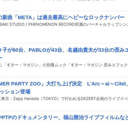
の新曲「META」は過去最高にヘビーなロックナンバー
さ子が60台、PABLOが43台、名越由貴夫が33台の歪
ー
ER PARTY ZOO」大打ち上げ決定 L'Arc～ai～Citel、
P.セッション登場
EやPTPのドキュメンタリー、福山雅治ライブフィルムなど