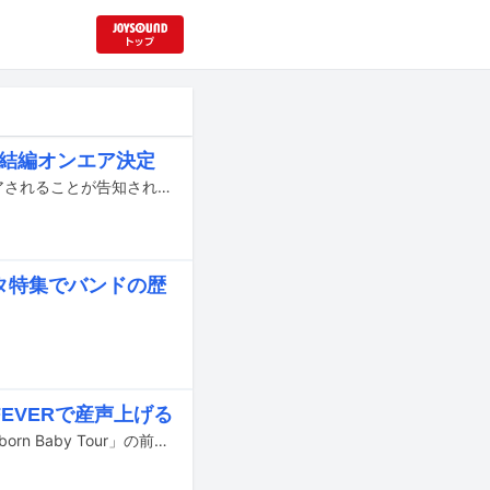
の完結編オンエア決定
4月19日にテレビ朝日系「EIGHT-JAM」で、Hi-STANDARD特集の後編がオンエアされることが告知された。
イスタ特集でバンドの歴
FEVERで産声上げる
Hi-STANDARDが12月23日に東京・新代田FEVERで全国ツアー「Screaming Newborn Baby Tour」の前哨戦となる公演「Pre-Show」を開催。本公演にはキャパシティ約300人に対して3万件弱の応募があり、倍率100倍近くのチケットを手に入れた運のいいファンたちが集結した。