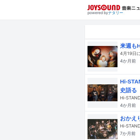
powered by
ナタリー
来週もH
4か月
前
Hi-S
史語る
Hi-ST
4か月
前
おかえり
7か月
前