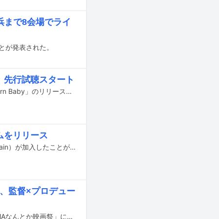
横浜まで8会場でライ
することが発表された。
ng」先行試聴スタート
Hi-STANDARDが11月26日にリリースする新作ミニアルバム「Screaming Newborn Baby」のリリースを記念して、全国のCDショップ117店舗で収録曲「Our Song」の先行試聴がスタートした。
バムをリリース
Hi-STANDARDに新メンバーとしてZAX（Dr / The BONEZ、Pay money To my Pain）が加入したことがPIZZA OF DEATHでのYouTube生配信で発表された。
上映、監督×プロデュー
9月26～28日に埼玉・RaiBoC Hallレイボックホールで開催される「第5回SAITAMAなんとか映画祭」にて、Pay money To my Painのドキュメンタリー映画「SUNRISE TO SUNSET」が上映されることが決定した。