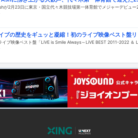
前
Aライブの歴史をギュッと凝縮！初のライブ映像ベスト盤
前