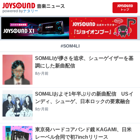
powered by
ナタリー
#SOM4LI
SOM4LIが儚さを追求、シューゲイザーを基
調にした新曲配信
8か月
前
SOM4LIおよそ1年半ぶりの新曲配信 USイ
ンディ、シューゲ、日本ロックの要素融合
9か月
前
東京発ハードコアバンド鏡 KAGAMI、日米
レーベル合同で初7inchリリース