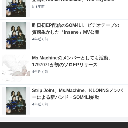
約3年
前
昨日初EP配信のSOM4LI、ビデオテープの
質感生かした「Insane」MV公開
4年近く
前
Ms.Machineのメンバーとしても活動、
1797071が初のソロEPリリース
4年近く
前
Strip Joint、Ms.Machine、KLONNSメンバ
ーによる新バンド・SOM4LI始動
4年近く
前