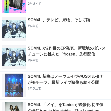
2年近く
前
SOM4LI、テレビ、果物、そして猫
約2年
前
SOM4LIが2作目のEP発表、新境地のダンス
チューンに挑んだ「frozen」先行配信
約2年
前
SOM4LI新曲はノーウェイヴやUSオルタナ
がモチーフ、最新ライブ映像も続々公開
2年以上
前
SOM4LI「メイ」をTaniseが映像化 初主催
企画にHomie Homicide、The Loyettes