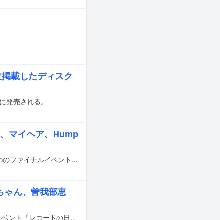
。
枚掲載したディスク
日に発売される。
A、マイヘア、Hump
2022年1月1日をもって営業を終了する東京都江東区のライブハウス・Zepp Tokyoのファイナルイベント「Zepp Tokyo Thanks & So Long!」が12月29～31日に開催される。
てちゃん、曽我部恵
11月3日と27日に開催されるアナログレコードの普及を目的とした東洋化成主催イベント「レコードの日」。このたび11月27日リリースの全69タイトルが発表された。