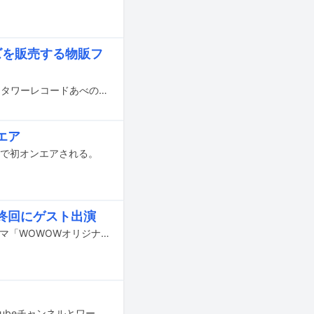
ズを販売する物販フ
物販フェス「MUSIC CROSS AID GOODS FESTIVAL」が、6月14～30日に大阪・タワーレコードあべのHoop店、7月8～25日に東京・タワーレコード渋谷店で開催される。
エア
NE」で初オンエアされる。
最終回にゲスト出演
SPiCYSOLが6月4日（金）よりWOWOWで配信および放送される大政絢主演ドラマ「WOWOWオリジナルドラマ ひとりで飲めるもん！」の主題歌として、新曲「So What」を書き下ろし提供した。
SPiCYSOLのオンラインライブ「ONE LIVE」が4月7日（水）19:00に彼らのYouTubeチャンネルとワーナーミュージック・ジャパンのLINEアカウントで配信される。