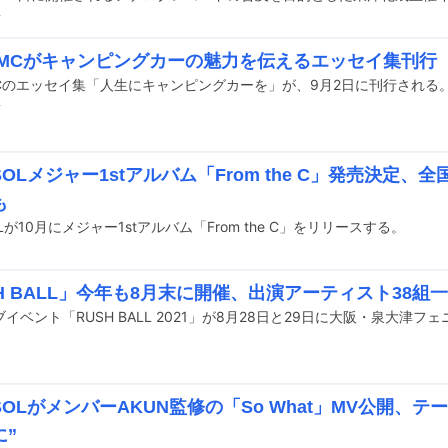
前
U-MCがキャンピングカーの魅力を伝えるエッセイ集刊行
-MCのエッセイ集「人生にキャンピングカーを」が、9月2日に刊行される
前
YSOLメジャー1stアルバム「From the C」発売決定
も
OLが10月にメジャー1stアルバム「From the C」をリリースする。
H BALL」今年も8月末に開催、出演アーティスト38組
YSOLがメンバーAKUN監修の「So What」MV公開、
に”