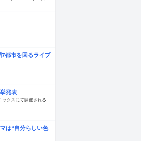
。
、全国7都市を回るライブ
一挙発表
野外ライブイベント「RUSH BALL 2021」が8月28日と29日に大阪・泉大津フェニックスにて開催されることが決定。出演アーティストも発表された。
テーマは“自分らしい色