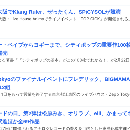
阪でKlang Ruler、ぜったくん、SPiCYSOLが競演
阪・Live House Animaでライブイベント「TOP CICK」が開催される
ー・ベイブからヨギーまで、シティポップの重要作100
発売
よる著書「『シティポップの基本』がこの100枚でわかる！」が2月22
前
 Tokyoのファイナルイベントにフレデリック、BIGMAM
12組
前
ードの日」第2弾は松原みき、オリラブ、eill、かまっ
沢進ほか全69作品