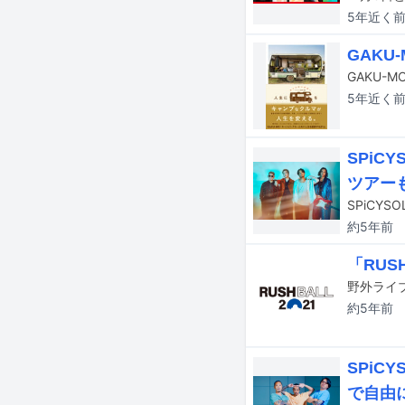
5年近く
GAK
GAKU
5年近く
SPiC
ツアー
SPiCYS
約5年
前
「RUS
約5年
前
SPiC
で自由