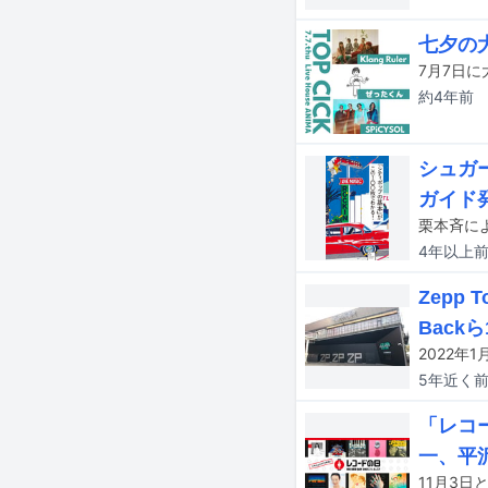
七夕の大
7月7日に大
約4年
前
シュガ
ガイド
栗本斉に
4年以上
Zepp
Backら
5年近く
「レコ
一、平