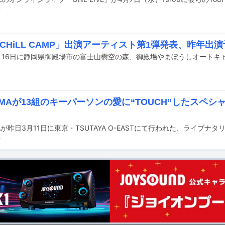
前
 CHiLL CAMP」出演アーティスト第1弾発表、昨年出
前
AMAが13組のキーパーソンの愛に“TOUCH”したスペ
前