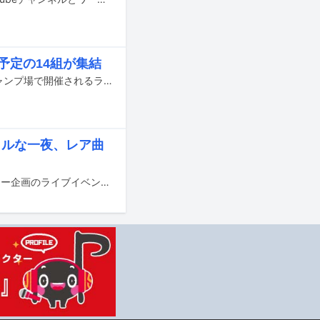
演予定の14組が集結
5月15日と16日に静岡県御殿場市の富士山樹空の森、御殿場やまぼうしオートキャンプ場で開催されるライブイベント「ACO CHiLL CAMP 2020-2021 ～アソブ、オドロク、フジサン、キャンプ。～」の出演アーティスト第1弾が発表された。
シャルな一夜、レア曲
BIGMAMAが昨日3月11日に東京・TSUTAYA O-EASTにて行われた、ライブナタリー企画のライブイベント「TOUCH "BIGMAMA"」に出演した。