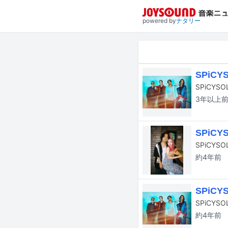
powered by
ナタリー
SPiC
SPiCY
3年以上
SPiC
SPiCYS
約4年
前
SPiC
SPiCY
約4年
前