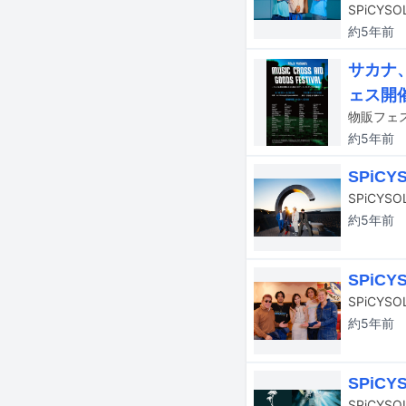
SPiCY
約5年
前
サカナ
ェス開
約5年
前
SPiC
SPiCY
約5年
前
SPi
約5年
前
SPiC