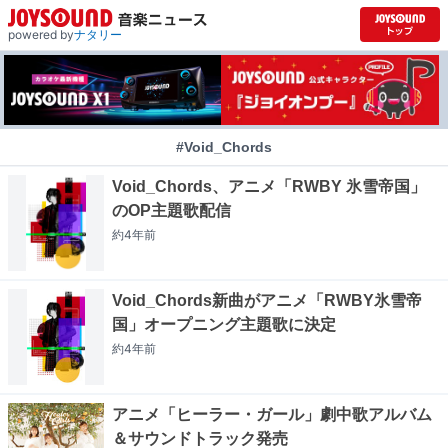
powered by
ナタリー
#Void_Chords
Void_Chords、アニメ「RWBY 氷雪帝国」
のOP主題歌配信
約4年
前
Void_Chords新曲がアニメ「RWBY氷雪帝
国」オープニング主題歌に決定
約4年
前
アニメ「ヒーラー・ガール」劇中歌アルバム
＆サウンドトラック発売