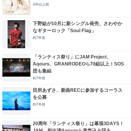
4年以上
前
下野紘が10月に新シングル発売、さわやか
なギターロック「Soul Flag」
約7年
前
「ランティス祭り」にJAM Project、
Aqours、GRANRODEOら70組以上！SOS
団も集結
約7年
前
田所あずさ、新曲RECに参加するコーラス
を公募
約7年
前
20周年「ランティス祭り」は幕張3DAYS！
JAM、初出演Aqoursら意気込み語る