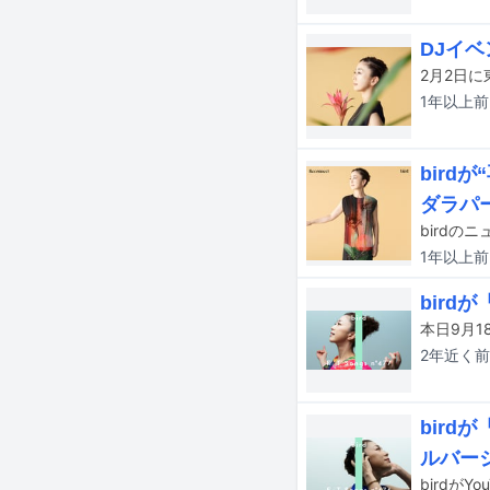
DJイ
1年以上
前
bird
ダラパ
birdの
1年以上
前
bird
本日9月1
2年近く
前
bird
ルバー
birdがY