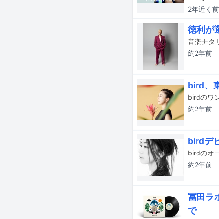
2年近く
前
徳利が選
約2年
前
bird
約2年
前
bir
birdのオ
約2年
前
冨田ラ
で