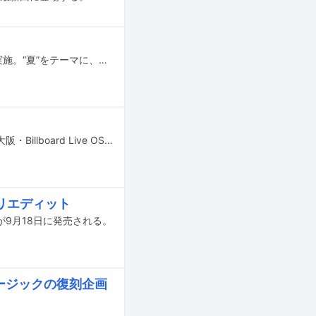
音楽ナタリーでは昨年に引き続き、プレイリスト企画「Sounds of Summer」を実施。“夏”をテーマに、さまざまなアーティストの選曲によるプレイリストを随時掲載していく。第5回となる今回は徳利が選んだ10曲をコメントとともに紹介する。
birdのワンマンライブ「bird "25th Anniversary Best 2024" Live!」が9月18日に大阪・Billboard Live OSAKA、27日に東京・Billboard Live TOKYOにて開催される。
をリエディット
024」が9月18日に発売される。
ージックの復刻企画