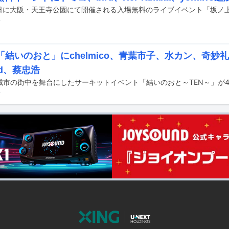
前
「結いのおと」にchelmico、青葉市子、水カン、奇妙礼
rd、蔡忠浩
城市の街中を舞台にしたサーキットイベント「結いのおと～TEN～」が4
前