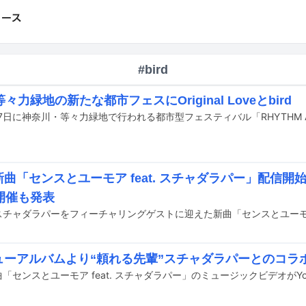
#bird
々力緑地の新たな都市フェスにOriginal Loveとbird
の新曲「センスとユーモア feat. スチャダラパー」配信
開催も発表
dニューアルバムより“頼れる先輩”スチャダラパーとのコラ
新曲「センスとユーモア feat. スチャダラパー」のミュージックビデオがY