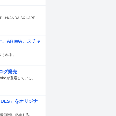
2月2日に東京・KANDA SQUARE HALLで開催されるDJイベント「申し訳ないとSP ＠KANDA SQUARE HALL -BACK TO 2001～2010-」にbirdがライブアクトとして出演することが決まった。
、ARIWA、スチャ
ースされる。
ナログ発売
にbirdが登場している。
SOULS」をオリジナ
される最新回に登場する。