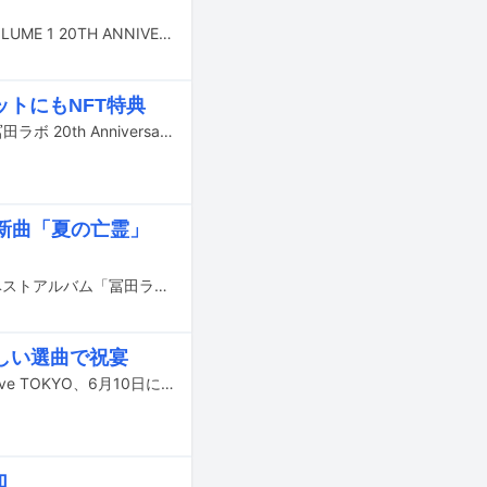
12月13日にコンピレーションアルバム「RELAXIN' WITH JAPANESE LOVERS VOLUME 1 20TH ANNIVERSARY JAPANESE LOVERS COLLECTIONS」と「RELAXIN' WITH JAPANESE LOVERS VOLUME 8 OLD TO THE NEW JAPANESE LOVERS COLLECTIONS」が発売される。
ットにもNFT特典
7月15日に東京・TOKYO DOME CITY HALLで開催される冨田ラボのイベント「冨田ラボ 20th Anniversary Presents “HOPE for US”」のゲストシンガーが発表された。
、新曲「夏の亡霊」
6月21日にリリースされる冨田ラボおよび冨田恵一の関連楽曲を集めたワークスベストアルバム「冨田ラボ / 冨田恵一 WORKS BEST 2 ～beautiful songs to remember～」の収録曲詳細が発表された。
わしい選曲で祝宴
birdのデビュー25周年を記念したワンマンライブが、6月2日に東京・Billboard Live TOKYO、6月10日に大阪・Billboard Live OSAKAで開催される。
加