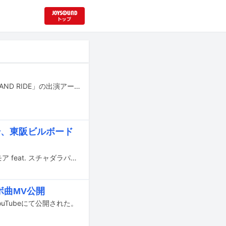
9月6日と7日に神奈川・等々力緑地で行われる都市型フェスティバル「RHYTHM AND RIDE」の出演アーティスト第1弾が発表された。
開始、東阪ビルボード
birdが、スチャダラパーをフィーチャリングゲストに迎えた新曲「センスとユーモア feat. スチャダラパー」を本日2月26日に配信リリースした。
ボ曲MV公開
ouTubeにて公開された。