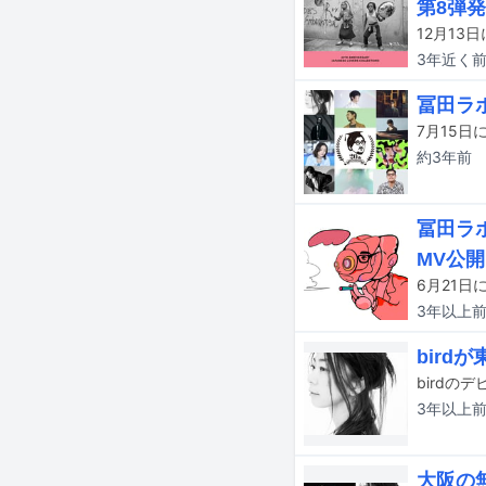
第8弾
3年近く
冨田ラ
約3年
前
冨田ラ
MV公開
3年以上
bir
3年以上
大阪の無