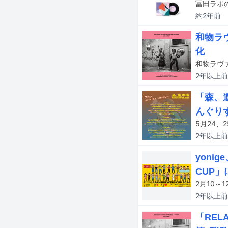
約2年
前
和物ラヴ
化
2年以上
前
「森、道
んぐり
2年以上
前
yoni
CUP」
2年以上
前
「REL