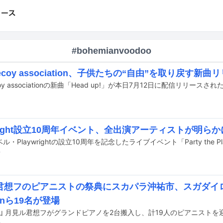
#bohemianvoodoo
-Decoy association、子供たちの“自由”を取り戻す新曲
ecoy associationの新曲「Head up!」が本日7月12日に配信リリースされ
wright設立10周年イベント、全出演アーティストが明らか
前
君想フのピアニストの祭典にスカパラ沖祐市、スガダイロー
hinら19名が登場