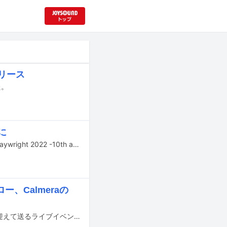
リリース
た。
に
音楽レーベル・Playwrightの設立10周年を記念したライブイベント「Party the Playwright 2022 -10th anniversary-」が、6月より4公演にわたり開催される。このイベントの全出演アーティストが発表された。
、Calmeraの
東京・青山 月見ル君想フがグランドピアノを2台搬入し、計19人のピアニストを迎えて送るライブイベント「2PIANO4HANDS 2022春」を5月1日から4日にかけて開催する。