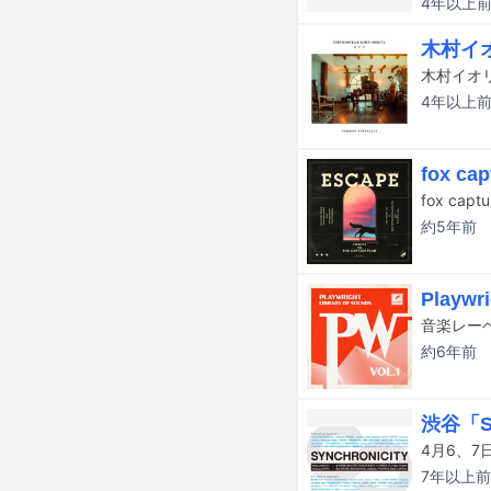
4年以上
木村イ
4年以上
fox c
約5年
前
Play
約6年
前
渋谷「SY
7年以上
前