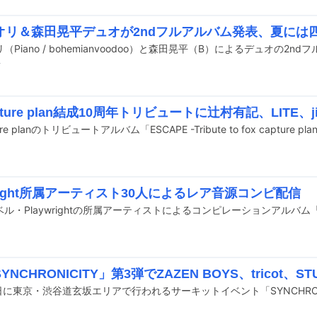
前
オリ＆森田晃平デュオが2ndフルアルバム発表、夏には
前
apture plan結成10周年トリビュートに辻村有記、LITE、j
wright所属アーティスト30人によるレア音源コンピ配信
NCHRONICITY」第3弾でZAZEN BOYS、tricot、ST