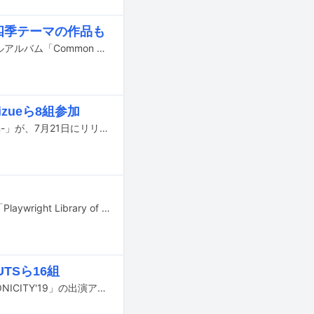
四季テーマの作品も
木村イオリ（Piano / bohemianvoodoo）と森田晃平（B）によるデュオの2ndフルアルバム「Common Nostalgia」が3月23日にリリースされる。
izueら8組参加
fox capture planのトリビュートアルバム「ESCAPE -Tribute to fox capture plan-」が、7月21日にリリースされる。
音楽レーベル・Playwrightの所属アーティストによるコンピレーションアルバム「Playwright Library of Sounds -solo works at home-」が本日5月9日にSpotify、Apple Music、iTunes Storeで配信リリースされた。
UTSら16組
4月6、7日に東京・渋谷道玄坂エリアで行われるサーキットイベント「SYNCHRONICITY'19」の出演アーティスト第3弾が発表された。