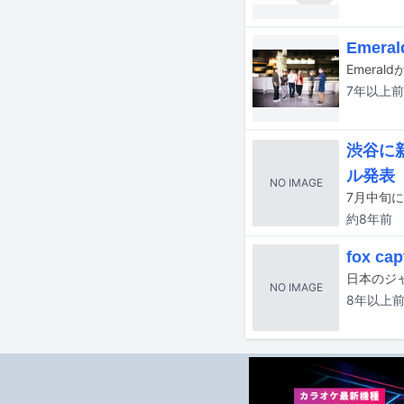
Emer
Emeral
7年以上
前
渋谷に
ル発表
NO IMAGE
約8年
前
fox 
NO IMAGE
8年以上