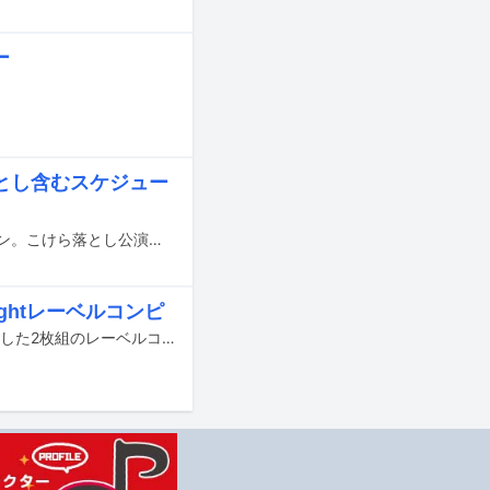
ー
落とし含むスケジュー
7月中旬に東京・渋谷に新たなライブハウス「LOFT HEAVEN」がグランドオープン。こけら落とし公演を含むライブスケジュールが発表された。
rightレーベルコンピ
日本のジャズシーンで熱い注目を集めるレーベル、Playwrightの設立5周年を記念した2枚組のレーベルコンピ「Family Vol.2」が本日4月11日に一般発売された。