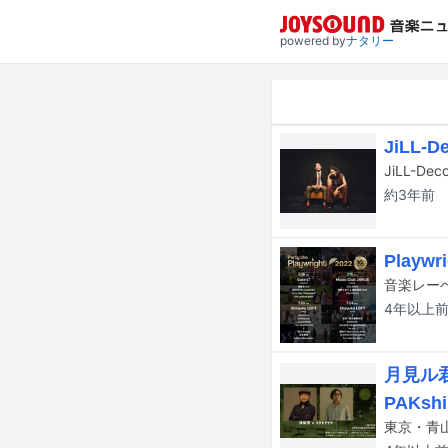
powered by
ナタリー
JiLL
JiLL-D
約3年
前
Play
4年以上
月見ル
PAKs