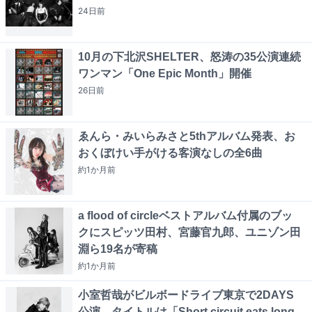
24日
前
10月の下北沢SHELTER、怒涛の35公演連続
ワンマン「One Epic Month」開催
26日
前
ゑんら・みいらみさと5thアルバム発表、お
おくぼけい手がける客演なしの全6曲
約1か月
前
a flood of circleベストアルバム付属のブッ
クにスピッツ田村、宮藤官九郎、ユニゾン田
淵ら19名が寄稿
約1か月
前
小室哲哉がビルボードライブ東京で2DAYS
公演、タイトルは「Short circuit eats long