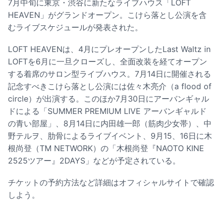
7月中旬に東京・渋谷に新たなライブハウス「LOFT
HEAVEN」がグランドオープン。こけら落とし公演を含
むライブスケジュールが発表された。
LOFT HEAVENは、4月にプレオープンしたLast Waltz in
LOFTを6月に一旦クローズし、全面改装を経てオープン
する着席のサロン型ライブハウス。7月14日に開催される
記念すべきこけら落とし公演には佐々木亮介（a flood of
circle）が出演する。このほか7月30日にアーバンギャル
ドによる「SUMMER PREMIUM LIVE アーバンギャルド
の青い部屋」、8月14日に内田雄一郎（筋肉少女帯）、中
野テルヲ、肋骨によるライブイベント、9月15、16日に木
根尚登（TM NETWORK）の「木根尚登『NAOTO KINE
2525ツアー』2DAYS」などが予定されている。
チケットの予約方法など詳細はオフィシャルサイトで確認
しよう。