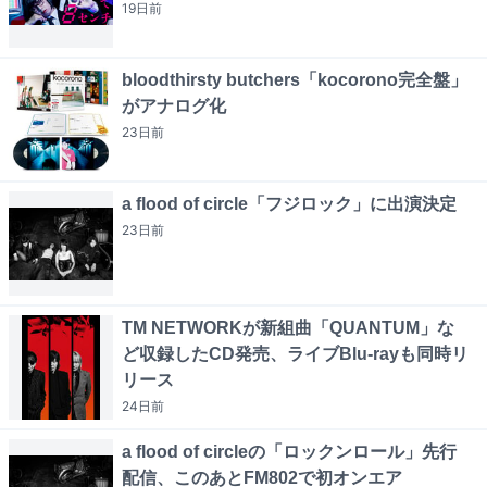
19日
前
bloodthirsty butchers「kocorono完全盤」
がアナログ化
23日
前
a flood of circle「フジロック」に出演決定
23日
前
TM NETWORKが新組曲「QUANTUM」な
ど収録したCD発売、ライブBlu-rayも同時リ
リース
24日
前
a flood of circleの「ロックンロール」先行
配信、このあとFM802で初オンエア