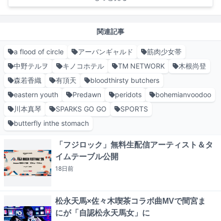
関連記事
a flood of circle
アーバンギャルド
筋肉少女帯
中野テルヲ
キノコホテル
TM NETWORK
木根尚登
森若香織
有頂天
bloodthirsty butchers
eastern youth
Predawn
peridots
bohemianvoodoo
川本真琴
SPARKS GO GO
SPORTS
butterfly inthe stomach
「フジロック」無料生配信アーティスト＆タ
イムテーブル公開
18日
前
松永天馬×佐々木喫茶コラボ曲MVで間宮ま
にが「自認松永天馬女」に