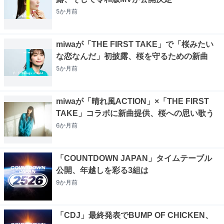
5か月
前
miwaが「THE FIRST TAKE」で「桜みたい
な恋なんだ」初披露、桜を守るための新曲
5か月
前
miwaが「晴れ風ACTION」×「THE FIRST
TAKE」コラボに新曲提供、桜への思い歌う
6か月
前
「COUNTDOWN JAPAN」タイムテーブル
公開、年越しを彩る3組は
9か月
前
「CDJ」最終発表でBUMP OF CHICKEN、