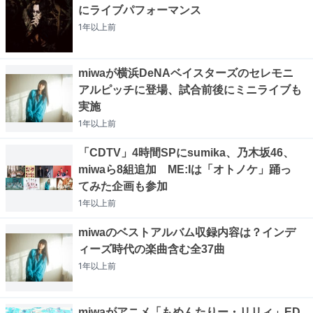
にライブパフォーマンス
1年以上
前
miwaが横浜DeNAベイスターズのセレモニ
アルピッチに登場、試合前後にミニライブも
実施
1年以上
前
「CDTV」4時間SPにsumika、乃木坂46、
miwaら8組追加 ME:Iは「オトノケ」踊っ
てみた企画も参加
1年以上
前
miwaのベストアルバム収録内容は？インデ
ィーズ時代の楽曲含む全37曲
1年以上
前
miwaがアニメ「もめんたりー・リリィ」ED