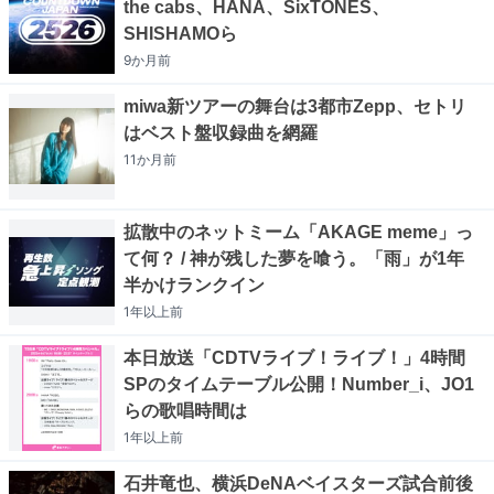
the cabs、HANA、SixTONES、
SHISHAMOら
9か月
前
miwa新ツアーの舞台は3都市Zepp、セトリ
はベスト盤収録曲を網羅
11か月
前
拡散中のネットミーム「AKAGE meme」っ
て何？ / 神が残した夢を喰う。「雨」が1年
半かけランクイン
1年以上
前
本日放送「CDTVライブ！ライブ！」4時間
SPのタイムテーブル公開！Number_i、JO1
らの歌唱時間は
1年以上
前
石井竜也、横浜DeNAベイスターズ試合前後