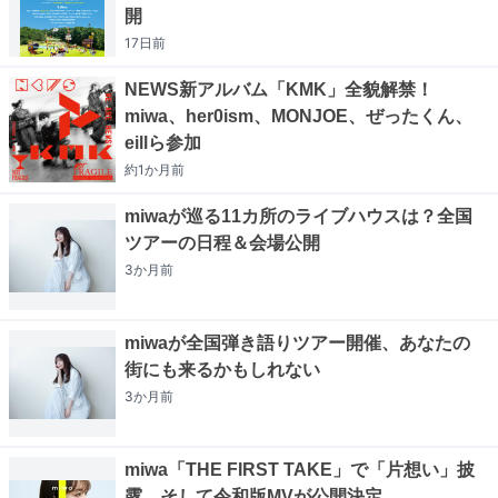
開
17日
前
NEWS新アルバム「KMK」全貌解禁！
miwa、her0ism、MONJOE、ぜったくん、
eillら参加
約1か月
前
miwaが巡る11カ所のライブハウスは？全国
ツアーの日程＆会場公開
3か月
前
miwaが全国弾き語りツアー開催、あなたの
街にも来るかもしれない
3か月
前
miwa「THE FIRST TAKE」で「片想い」披
露、そして令和版MVが公開決定