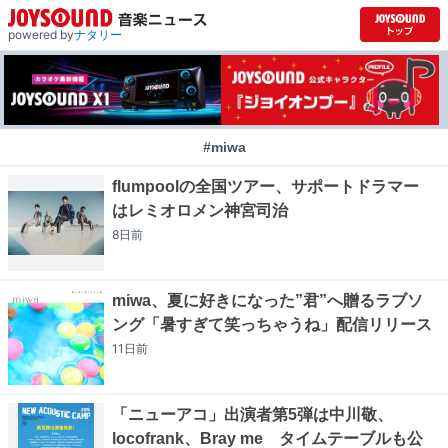
powered by
ナタリー
#miwa
flumpoolの全国ツアー、サポートドラマー
はレミオロメン神宮司治
8日
前
miwa、夏に好きになった”君”へ贈るラブソ
ング「暑すぎて笑っちゃうね」配信リリース
11日
前
「ニューアコ」出演者第5弾は中川敬、
locofrank、Bray me タイムテーブルも公