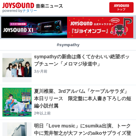
powered by
ナタリー
#sympathy
sympathyの新曲は痛くてかわいい絶望ポッ
プチューン「メロマジ珍道中」
3か月
前
夏川椎菜、3rdアルバム「ケーブルサラダ」
本日リリース 限定盤に本人書き下ろしの短
編小説付属
2年以上
前
明日「Love music」にsumika出演、トーク
中に荒井智之が大ファンのaikoサプライズ登