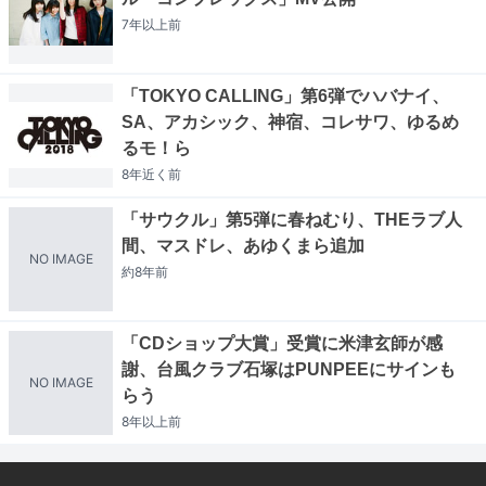
7年以上
前
「TOKYO CALLING」第6弾でハバナイ、
SA、アカシック、神宿、コレサワ、ゆるめ
るモ！ら
8年近く
前
「サウクル」第5弾に春ねむり、THEラブ人
間、マスドレ、あゆくまら追加
NO IMAGE
約8年
前
「CDショップ大賞」受賞に米津玄師が感
謝、台風クラブ石塚はPUNPEEにサインも
NO IMAGE
らう
8年以上
前