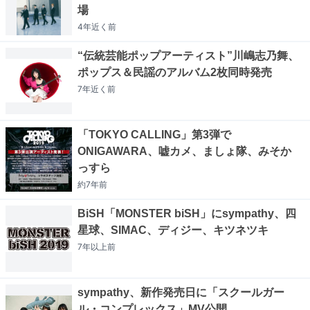
場
4年近く
前
“伝統芸能ポップアーティスト”川嶋志乃舞、
ポップス＆民謡のアルバム2枚同時発売
7年近く
前
「TOKYO CALLING」第3弾で
ONIGAWARA、嘘カメ、ましょ隊、みそか
っすら
約7年
前
BiSH「MONSTER biSH」にsympathy、四
星球、SIMAC、ディジー、キツネツキ
7年以上
前
sympathy、新作発売日に「スクールガー
ル・コンプレックス」MV公開