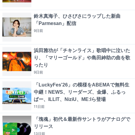
鈴木真海子、ひさびさにラップした新曲
「Parmesan」配信
9日
前
浜田雅功が「チキンライス」歌唱中に泣いた
り、「マリーゴールド」や島田紳助の曲を歌
ったり
9日
前
「LuckyFes'26」の模様をABEMAで無料生
中継！NEWS、リーダーズ、金爆、ふるっ
ぱー、ILLIT、NiziU、ME:Iら登場
11日
前
「塊魂」初代＆最新作サントラがアナログで
リリース
13日
前