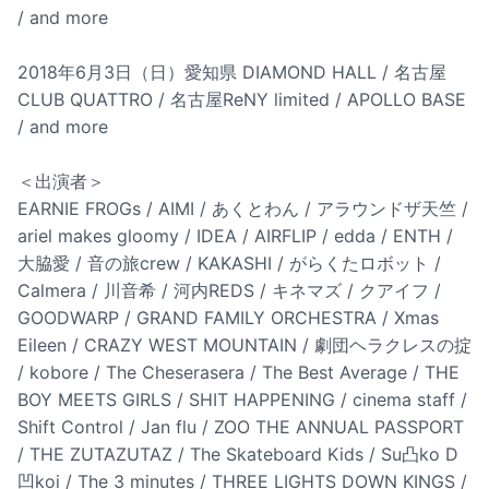
/ and more
2018年6月3日（日）愛知県 DIAMOND HALL / 名古屋
CLUB QUATTRO / 名古屋ReNY limited / APOLLO BASE
/ and more
＜出演者＞
EARNIE FROGs / AIMI / あくとわん / アラウンドザ天竺 /
ariel makes gloomy / IDEA / AIRFLIP / edda / ENTH /
大脇愛 / 音の旅crew / KAKASHI / がらくたロボット /
Calmera / 川音希 / 河内REDS / キネマズ / クアイフ /
GOODWARP / GRAND FAMILY ORCHESTRA / Xmas
Eileen / CRAZY WEST MOUNTAIN / 劇団ヘラクレスの掟
/ kobore / The Cheserasera / The Best Average / THE
BOY MEETS GIRLS / SHIT HAPPENING / cinema staff /
Shift Control / Jan flu / ZOO THE ANNUAL PASSPORT
/ THE ZUTAZUTAZ / The Skateboard Kids / Su凸ko D
凹koi / The 3 minutes / THREE LIGHTS DOWN KINGS /