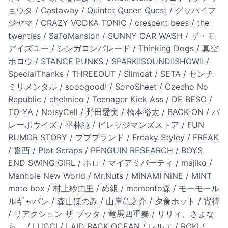
ョウタ / Castaway / Quintet Queen Quest / グッバイフ
ジヤマ / CRAZY VODKA TONIC / crescent bees / the
twenties / SaToMansion / SUNNY CAR WASH / ザ・モ
アイズユー / シンガロンパレード / Thinking Dogs / 真空
ホロウ / STANCE PUNKS / SPARK!!SOUND!!SHOW!! /
SpecialThanks / THREEOUT / Slimcat / SETA / センチ
ミリメンタル / sooogood! / SonoSheet / Czecho No
Republic / chelmico / Teenager Kick Ass / DE BESO /
TO-YA / NoisyCell / 野田愛実 / 橋本裕太 / BACK-ON / バ
レーボウイズ / 平林純 / ビレッジマンズストア / FUN
RUMOR STORY / プププランド / Freaky Styley / FREAK
/ 奮酉 / Plot Scraps / PENGUIN RESEARCH / BOYS
END SWING GIRL / ホロ / マイアミパーティ / majiko /
Manhole New World / Mr.Nuts / MINAMI NiNE / MINT
mate box / 村上紗由里 / め組 / memento森 / モーモール
ルギャバン / 森山ほのみ / 山岸竜之介 / 夕食ホット / 宵待
/ リアクション ザ ブッタ / 竜馬四重奏 / リリィ、さよな
ら。 / LUCCI / LAID BACK OCEAN / レルエ / ROKI /