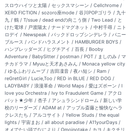
スロウハイツと太陽 / セックスマシーン / Cellchrome /
XERO FICTION / sozoro座mode / 谷川POPゴリラ / 九十
九 / 鶴 / T/ssue / dead endの向こう側 / Two Lead / と
けた電球 / 戸渡陽太 / ナードマグネット / 中村千尋 / ニト
ロデイ / Newspeak / バックドロップシンデレラ / バニー
ブルース / バンドハラスメント / HAMBURGER BOYS /
ハンブレッダーズ / ヒグチアイ / 百長 / Booby
Adventure / BabySitter / postman / POT / ましのみ / マ
チカドラマ / Myuuと天才あさみん / Monaca yellow city
/ ゆるふわリムーブ / 吉田凜音 / 夜ハ短シ / Ram /
reGretGirl / Lucie,Too / RED in BLUE / RED DOG /
LADYBABY / 浪漫革命 / World Maps / 愛はズボーン / I
love you Orchestra / Ivy to Fraudulent Game / アクロ
バット★少年 / 杏子 / アシュラシンドローム / 新しい学
校のリーダーズ / ADAM at / アップル斎藤と愉快なヘラ
クレスたち / アルコサイト / Yellow Studs / the equal
lights / 宇宙まお / all about paradise / A11yourDays /
オメでたい頭でなにより / Omoinotake / カヨ / キクチリ