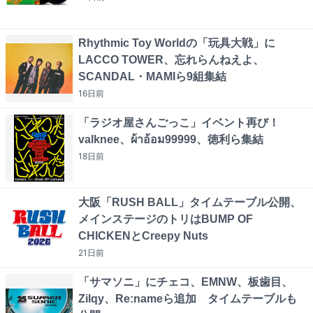
Rhythmic Toy Worldの「玩具大戦」に
LACCO TOWER、忘れらんねえよ、
SCANDAL・MAMIら9組集結
16日
前
「ラジオ屋さんごっこ」イベント再び！
valknee、ผ้าอ้อม99999、徳利ら集結
18日
前
大阪「RUSH BALL」タイムテーブル公開、
メインステージのトリはBUMP OF
CHICKENとCreepy Nuts
21日
前
「サマソニ」にチェコ、EMNW、板歯目、
Zilqy、Re:nameら追加 タイムテーブルも