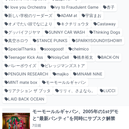
I love you Orchestra
Ivy to Fraudulent Game
杏子
新しい学校のリーダーズ
ADAM at
宇宙まお
オメでたい頭でなにより
キクチリョウタ
Castaway
グッバイフジヤマ
SUNNY CAR WASH
Thinking Dogs
真空ホロウ
STANCE PUNKS
SPARK!!SOUND!!SHOW!!
SpecialThanks
sooogood!
chelmico
Teenager Kick Ass
NoisyCell
橋本裕太
BACK-ON
バレーボウイズ
ビレッジマンズストア
PENGUIN RESEARCH
majiko
MINAMI NiNE
MINT mate box
モーモールルギャバン
リアクション ザ ブッタ
リリィ、さよなら。
LUCCI
LAID BACK OCEAN
モーモールルギャバン、2005年の1stデモ
と“最新パンティ”を同時にサブスク解禁
7日
前