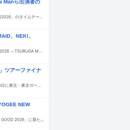
w Manら出演者の
明日7月18日にTBS系で8時間にわたって放送される夏の大型音楽特番「音楽の日2026」のタイムテーブルが発表された。
ID、NEK!、
9月12日と13日に福井・敦賀市金ヶ崎エリアで行われる音楽フェス「おぼろっく2026 ～TSURUGA MUSIC FESTIVAL～」の最終出演アーティストと日割りが発表された。
CE」ツアーファイナ
女王蜂の全国ホールツアー「PERSONAL DISTANCE」のファイナル公演が7月10日に東京・東京ガーデンシアターで行われた。このツアーは今年2月にリリースされた最新シングル「PERSONAL」を携え、全国13公演にわたって開催。シングルの収録曲やライブではおなじみの楽曲、さらにひさびさの披露となった楽曲など、多彩なナンバーが圧倒的な演奏で披露された。
OGEE NEW
9月20、21日に長野・八ヶ岳農業大学校で開催される音楽イベント「FIELDS SO GOOD 2026」に新たな出演アーティストが追加された。