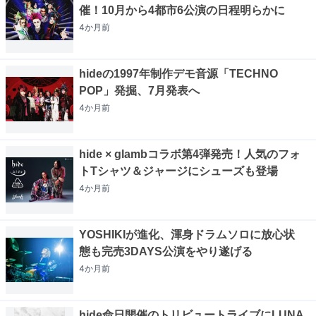
催！10月から4都市6公演の日程明らかに
4か月
前
hideの1997年制作デモ音源「TECHNO
POP」発掘、7月発表へ
4か月
前
hide × glambコラボ第4弾発売！人気のフォ
トTシャツ＆ジャージにシューズも登場
4か月
前
YOSHIKIが進化、渾身ドラムソロに放心状
態も完売3DAYS公演をやり遂げる
4か月
前
hide命日開催のトリビュートライブにLUNA