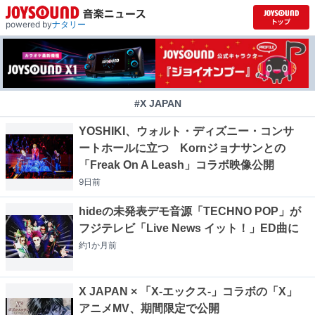
powered by
ナタリー
#X JAPAN
YOSHIKI、ウォルト・ディズニー・コンサ
ートホールに立つ Kornジョナサンとの
「Freak On A Leash」コラボ映像公開
9日
前
hideの未発表デモ音源「TECHNO POP」が
フジテレビ「Live News イット！」ED曲に
約1か月
前
X JAPAN × 「X-エックス-」コラボの「X」
アニメMV、期間限定で公開