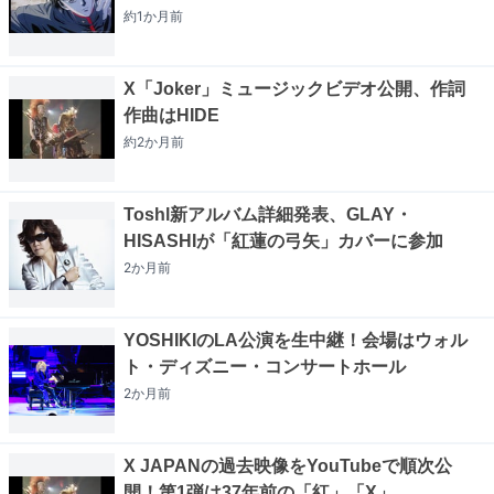
約1か月
前
X「Joker」ミュージックビデオ公開、作詞
作曲はHIDE
約2か月
前
Toshl新アルバム詳細発表、GLAY・
HISASHIが「紅蓮の弓矢」カバーに参加
2か月
前
YOSHIKIのLA公演を生中継！会場はウォル
ト・ディズニー・コンサートホール
2か月
前
X JAPANの過去映像をYouTubeで順次公
開！第1弾は37年前の「紅」「X」