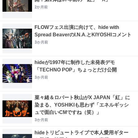
2か月
前
FLOWフェス出演に向けて、hide with
Spread BeaverのI.N.A.とKIYOSHIコメント
3か月
前
hideが1997年に制作した未発表デモ
「TECHNO POP」ちょっとだけ公開
3か月
前
菜々緒＆ロバート秋山がX JAPAN「紅」に
染まる、YOSHIKIも思わず「エネルギッシ
ュで面白いCMですね（笑）」
3か月
前
hideトリビュートライブで本人愛用ギター