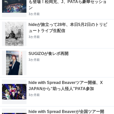
も登場！松岡充、J、PATAら豪華セッショ
ン
3か月
前
hideが旅立って28年、本日5月2日のトリビ
ュートライブ生配信
3か月
前
SUGIZOが食レポ再開
3か月
前
hide with Spread Beaverツアー開催、X
JAPANから“助っ人怪人”PATA参加
3か月
前
hide with Spread Beaverが全国ツアー開