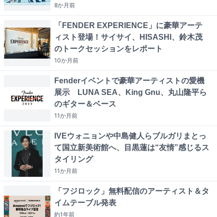
8か月
前
「FENDER EXPERIENCE」に豪華アーテ
ィスト登場！サイサイ、HISASHI、鈴木茂
のトークセッションをレポート
10か月
前
Fenderイベントで豪華アーティストの愛機
展示 LUNA SEA、King Gnu、丸山隆平ら
のギター＆ベース
11か月
前
IVEウォニョンや中島健人らブルガリまとっ
て国立新美術館へ、目黒蓮は“友情”感じるス
タイリング
11か月
前
「フジロック」無料配信のアーティスト＆タ
イムテーブル発表
約1年
前