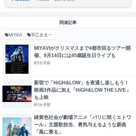
関連記事
MIYAVI
早乙女太一
MIYAVIがクリスマスまで4都市回るツアー開
催、9月14日には45歳誕生日ライブも
約1か月
前
新宿で「HiGH&LOW」を夜通し楽しもう！
映画3作品に加え「HiGH&LOW THE LIVE」
も上映
約1か月
前
緑黄色社会が劇場アニメ「パリに咲くエトワ
ール」主題歌担当、勇気与えるような新曲
「風に乗る」