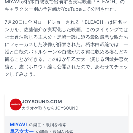
MIYAVIが朽木白哉役で出演する実写映画「BLEACH」の
キャラクター別の予告編がYouTubeにて公開された。
7月20日に全国ロードショーされる「BLEACH」は同名マ
ンガを、佐藤信介が実写化した映画。このタイミングでは
福士蒼汰演じる主人公・黒崎一護に迫る最凶最悪な敵たち
にフォーカスした映像が解禁された。朽木白哉編では、一
護と白哉のバトルシーンや白哉が刀を鞘に収める姿などを
観ることができる。このほか早乙女太一演じる阿散井恋次
編と、虚（ホロウ）編も公開されたので、あわせてチェッ
クしてみよう。
JOYSOUND.COM
カラオケ歌うならJOYSOUND
MIYAVI
の楽曲・歌詞を検索
早乙女太一
の楽曲・歌詞を検索