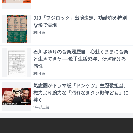
JJJ「フジロック」出演決定、功績称え特別
な形で実現
約1年
前
石川さゆりの音楽履歴書｜心赴くままに音楽
と生きてきた──歌手生活53年、研ぎ続ける
感性
約1年
前
氣志團がドラマ版「ドンケツ」主題歌担当、
権力より腕力な「汚れなきクソ野郎ども」に
捧ぐ
1年以上
前