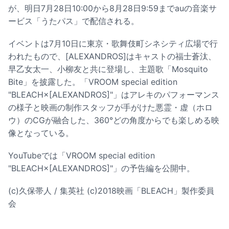
が、明日7月28日10:00から8月28日9:59までauの音楽サ
ービス「うたパス」で配信される。
イベントは7月10日に東京・歌舞伎町シネシティ広場で行
われたもので、[ALEXANDROS]はキャストの福士蒼汰、
早乙女太一、小柳友と共に登場し、主題歌「Mosquito
Bite」を披露した。「VROOM special edition
"BLEACH×[ALEXANDROS]"」はアレキのパフォーマンス
の様子と映画の制作スタッフが手がけた悪霊・虚（ホロ
ウ）のCGが融合した、360°どの角度からでも楽しめる映
像となっている。
YouTubeでは「VROOM special edition
"BLEACH×[ALEXANDROS]"」の予告編を公開中。
​(c)久保帯人 / 集英社 (c)2018映画「BLEACH」製作委員
会