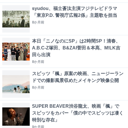
syudou、福士蒼汰主演フジテレビドラマ
「東京P.D. 警視庁広報2係」主題歌を担当
8か月
前
本日「ニノなのにSP」は2時間SP！清春、
A.B.C-Z塚田、B&ZAI菅田＆本髙、M!LK吉
田ら出演
8か月
前
スピッツ「楓」原案の映画、ニュージーラン
ドでの撮影風景収めたメイキング映像公開
8か月
前
SUPER BEAVER渋谷龍太、映画「楓」で
スピッツをカバー「僕の中でスピッツは凄く
特別な存在」
9か月
前