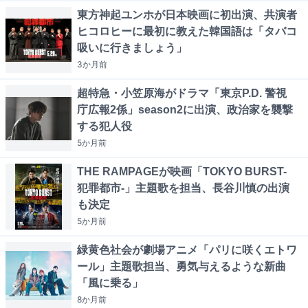
東方神起ユンホが日本映画に初出演、共演者
ヒコロヒーに最初に教えた韓国語は「タバコ
吸いに行きましょう」
3か月
前
超特急・小笠原海がドラマ「東京P.D. 警視
庁広報2係」season2に出演、政治家を襲撃
する犯人役
5か月
前
THE RAMPAGEが映画「TOKYO BURST-
犯罪都市-」主題歌を担当、長谷川慎の出演
も決定
5か月
前
緑黄色社会が劇場アニメ「パリに咲くエトワ
ール」主題歌担当、勇気与えるような新曲
「風に乗る」
8か月
前