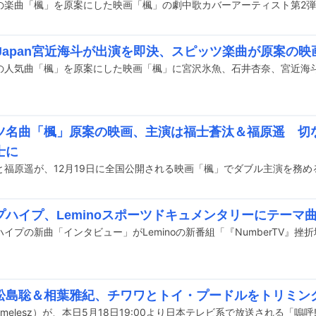
is Japan宮近海斗が出演を即決、スピッツ楽曲が原案の
ツ名曲「楓」原案の映画、主演は福士蒼汰＆福原遥 切
士に
プハイプ、Leminoスポーツドキュメンタリーにテーマ
松島聡＆相葉雅紀、チワワとトイ・プードルをトリミン