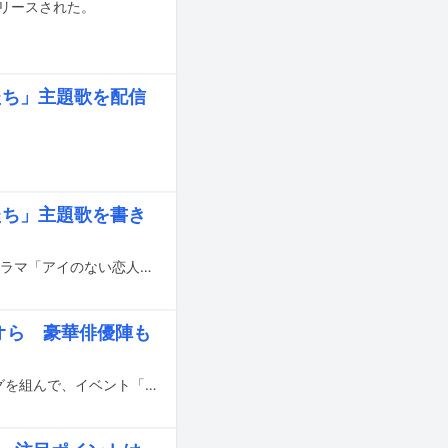
信リリースされた。
人たち」主題歌を配信
人たち」主題歌を書き
THE BEAT GARDENが1月21日にABCテレビ・テレビ朝日系で放送スタートするドラマ「アイのない恋人たち」の主題歌を担当する。
オら 豪華俳優陣も
2024年に創立45周年を迎える研音と、開局70周年を迎えるニッポン放送がタッグを組んで、イベント「KEN RADIOの時間」を3月31日に東京・東京国際フォーラム ホールAにて開催。前日30日には前夜祭イベント「KEN RADIOの時間 Pre Party ～KEN MUSIC～」が行われる。