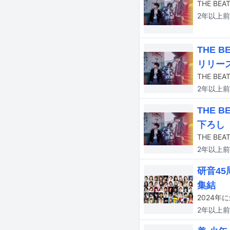
THE BE
2年以上
前
THE 
リリー
THE BE
2年以上
前
THE 
下ろし
2年以上
前
研音4
集結
2年以上
前