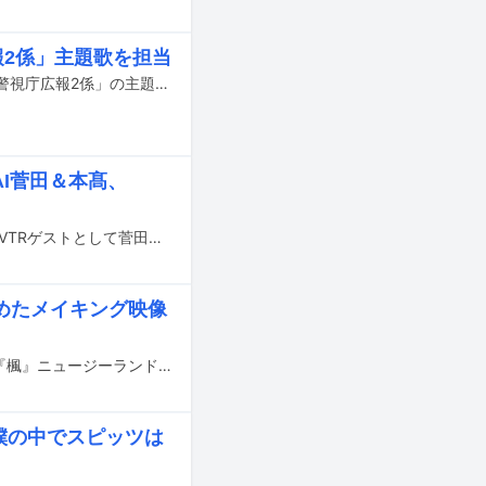
広報2係」主題歌を担当
syudouの新曲「暴露」が1月13日にスタートするフジテレビ系ドラマ「東京P.D. 警視庁広報2係」の主題歌に決定。syudouがフジテレビ系ドラマの主題歌を担当するのはこれが初となる。
AI菅田＆本髙、
本日12月10日にTBS系で放送される「ニノなのにSP」のスタジオゲストに清春、VTRゲストとして菅田琳寧（B&ZAI）、本髙克樹（B&ZAI）、塚田僚一（A.B.C-Z）、吉田仁人（M!LK）が出演する。
めたメイキング映像
スピッツの楽曲「楓」を原案・主題歌とする映画「楓」のメイキング映像「映画『楓』ニュージーランドVlog」がYouTubeで公開された。
「僕の中でスピッツは