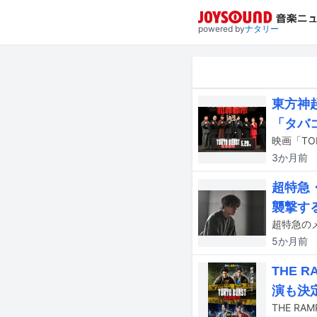
powered by
ナタリー
東方神
「タバ
3か月
前
超特急・
襲撃す
5か月
前
THE 
演も決
THE R