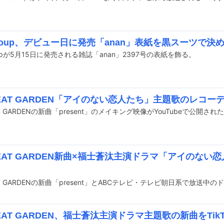
group、デビュー日に発売「anan」表紙を黒スーツで決
roupが5月15日に発売される雑誌「anan」2397号の表紙を飾る。
BEAT GARDEN「アイのない恋人たち」主題歌のレコ
AT GARDENの新曲「present」のメイキング映像がYouTubeで公開され
BEAT GARDEN新曲×福士蒼汰主演ドラマ「アイのない
BEAT GARDEN、福士蒼汰主演ドラマ主題歌の新曲をTik