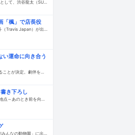
スピッツの楽曲「楓」を原案にした映画「楓」の劇中歌カバーアーティスト第2弾として、渋谷龍太（SUPER BEAVER）が発表された。
映画「楓」で店長役
スピッツの人気曲「楓」を原案にした映画「楓」に宮沢氷魚、石井杏奈、宮近海斗（Travis Japan）が出演する。
ない運命に向き合う
福士蒼汰と福原遥が、12月19日に全国公開される映画「楓」でダブル主演を務めることが決定。劇伴を含む音楽をYaffleが担当することが発表された。
曲書き下ろし
クリープハイプの新曲「インタビュー」がLeminoの新番組「『NumberTV』挫折地点～あのとき前を向いた理由～」のテーマソングに決定した。
グ
松島聡（timelesz）が、本日5月18日19:00より日本テレビ系で放送される「嗚呼!!みんなの動物園」に出演する。