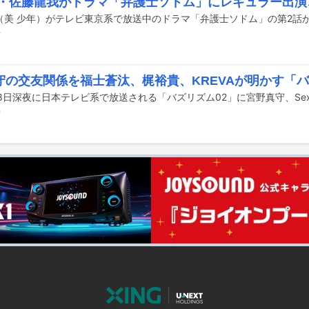
年・佐藤龍我がドラマ「弁護士ソドム」にレギュラー出演
（美 少年）がテレビ東京系で放送中のドラマ「弁護士ソドム」の第2話
前
守の交友関係を福士蒼汰、梶裕貴、KREVAが明かす「バ
前