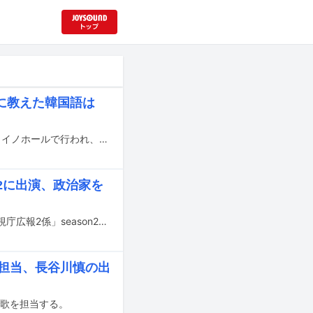
に教えた韓国語は
映画「TOKYO BURST-犯罪都市-」のジャパンプレミアが本日4月28日に東京・イイノホールで行われ、キャストの水上恒司、ユンホ（東方神起）、福士蒼汰、ピエール瀧（電気グルーヴ）、渋川清彦、ヒコロヒー、後藤剛範、そして監督の内田英治が登壇した。
n2に出演、政治家を
超特急のメンバー・カイこと小笠原海が、FODで配信予定のドラマ「東京P.D. 警視庁広報2係」season2に出演する。
歌を担当、長谷川慎の出
主題歌を担当する。