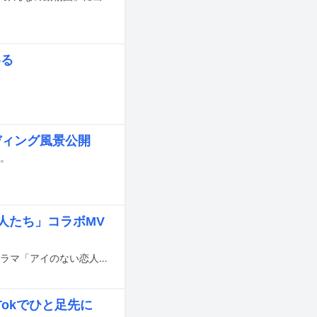
める
ーディング風景公開
た。
恋人たち」コラボMV
THE BEAT GARDENの新曲「present」とABCテレビ・テレビ朝日系で放送中のドラマ「アイのない恋人たち」のコラボミュージックビデオがYouTubeで公開された。
Tokでひと足先に