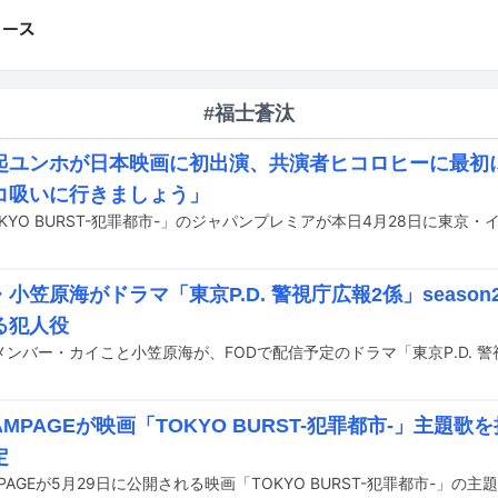
#福士蒼汰
起ユンホが日本映画に初出演、共演者ヒコロヒーに最初
コ吸いに行きましょう」
小笠原海がドラマ「東京P.D. 警視庁広報2係」seaso
る犯人役
RAMPAGEが映画「TOKYO BURST-犯罪都市-」主題
定
AMPAGEが5月29日に公開される映画「TOKYO BURST-犯罪都市-」の