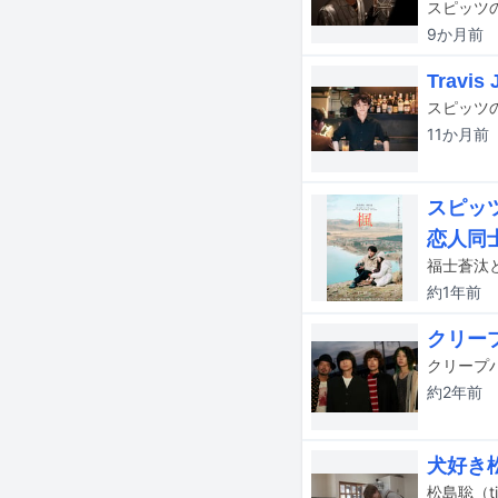
9か月
前
Trav
11か月
前
スピッ
恋人同
約1年
前
クリー
約2年
前
犬好き