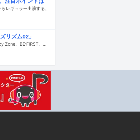
、注目ポイントは
からレギュラー出演する。
ズリズム02」
本日4月28日深夜に日本テレビ系で放送される「バズリズム02」に宮野真守、Sexy Zone、BE:FIRST、タイトル未定、PIGGSが出演する。