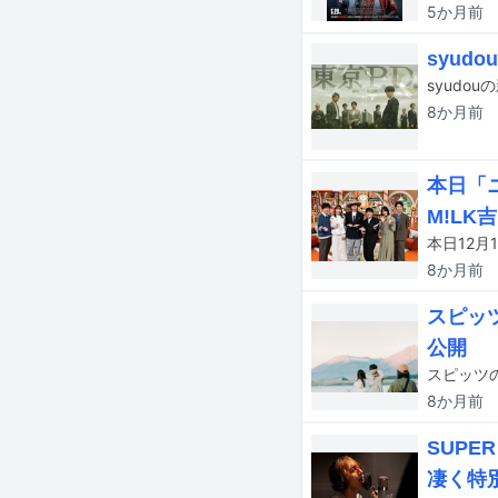
5か月
前
syud
8か月
前
本日「ニ
M!LK
8か月
前
スピッ
公開
8か月
前
SUP
凄く特