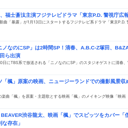
ou、福士蒼汰主演フジテレビドラマ「東京P.D. 警視庁
ノなのにSP」は2時間SP！清春、A.B.C-Z塚田、B&Z
吉田ら出演
ツ「楓」原案の映画、ニュージーランドでの撮影風景収
ER BEAVER渋谷龍太、映画「楓」でスピッツをカバー
別な存在」