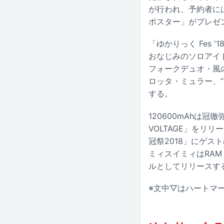
が行われ、予約者に
ポスター」がプレゼ
「ゆかりっく Fes 
おなじみのソロアイドル
フォークデュオ・風
ロッタ・ミュラー、“
する。
120600mAhは
VOLTAGE」をリ
冠祭2018」にゲ
ミィスイミィはRAM 
ルとしてリリースする
※文中▽はハートマ