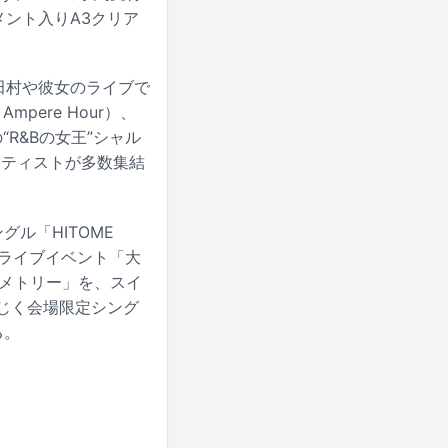
メント入りA3クリア
ト。田村や彼女のライブで
pere Hour）、
R&Bの女王”シャル
アーティストが多数集結
グル「HITOME
のライブイベント「大
ンメトリー」を、スイ
を同じく会場限定シング
る。