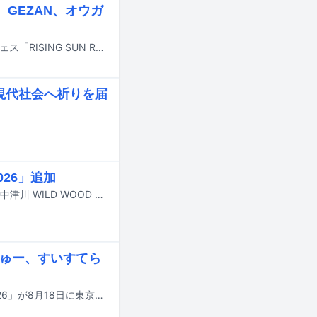
GEZAN、オウガ
8月14日と15日に北海道・石狩湾新港樽川ふ頭横野外特設ステージで行われるフェス「RISING SUN ROCK FESTIVAL 2026 in EZO」の出演アーティスト第4弾が発表された。
い現代社会へ祈りを届
026」追加
9月19日と20日に岐阜・中津川公園内特設ステージで行われるライブイベント「中津川 WILD WOOD 2026」の最終出演アーティストが発表された。
ちゅー、すいすてら
音楽とカルチャーのフェス「ASOBISYSTEM 19th Anniversary ASOBIEXPO 2026」が8月18日に東京・TOYOTA ARENA TOKYOで開催される。