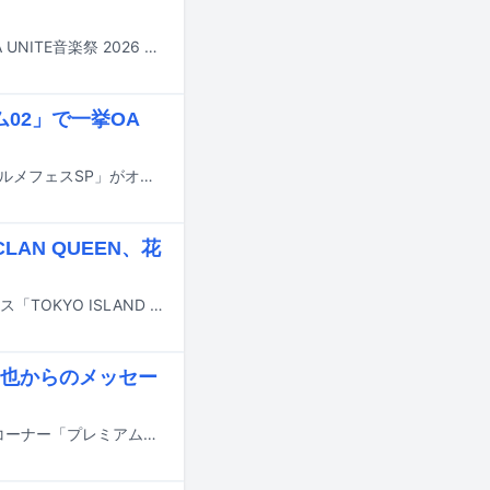
7月25日に神奈川・横浜BUNTAIで開催されるスガシカオのライブ「YOKOHAMA UNITE音楽祭 2026 presents スガ シカオ 30th ANNIVERSARY Shikao ＆ The Family Sugar ONE NIGHT LIVE！」の公演内容がアナウンスされた。
ム02」で一挙OA
明日7月17日深夜放送の日本テレビ系「バズリズム02」で、総集編「真夜中のグルメフェスSP」がオンエアされる。
LAN QUEEN、花
10月10日から12日までの3日間、東京・海の森公園にて開催される野外音楽フェス「TOKYO ISLAND 2026」の出演アーティスト第2弾と日割りが発表された。
也からのメッセー
スガシカオが、7月3日にNHK総合で放送される朝の情報番組「あさイチ」内のコーナー「プレミアムトーク」および「特選！エンタ」に出演する。