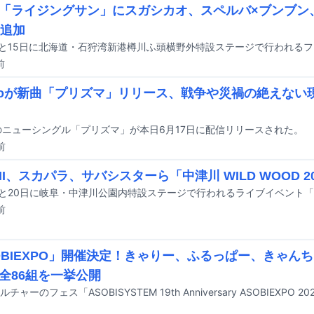
「ライジングサン」にスガシカオ、スペルバ×ブンブン、
組追加
前
omoが新曲「プリズマ」リリース、戦争や災禍の絶えな
moのニューシングル「プリズマ」が本日6月17日に配信リリースされた。
前
II、スカパラ、サバシスターら「中津川 WILD WOOD 2
前
OBIEXPO」開催決定！きゃりー、ふるっぱー、きゃん
全86組を一挙公開