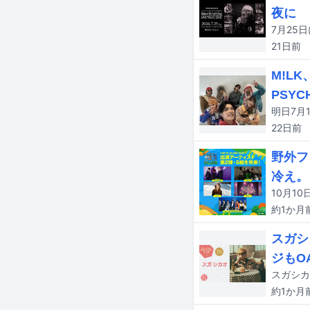
夜に
21日
前
M!L
PSYC
22日
前
野外フ
冷え。
約1か月
スガシ
ジもO
約1か月