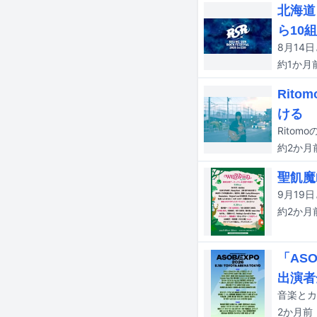
北海道
ら10
約1か月
Rit
ける
Rito
約2か月
聖飢魔
約2か月
「AS
出演者
2か月
前