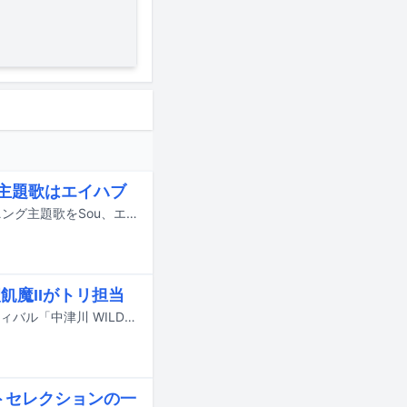
D主題歌はエイハブ
10月より放送されるテレビアニメ「転生ゴブリンだけど質問ある？」のオープニング主題歌をSou、エンディング主題歌をエイハブが担当することが発表された。
飢魔IIがトリ担当
9月19日と20日に岐阜・中津川公園内特設ステージで行われる野外音楽フェスティバル「中津川 WILD WOOD 2026」のタイムテーブルが公開された。
ベストセレクションの一