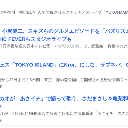
K、小沢健二、スキズらのグルメエピソードを「バズリズ
HIC FEVERらスタジオライブも
ェス「TOKYO ISLAND」にKroi、にしな、ラブネバ、C
前
カオが「あさイチ」で語って歌う、さだまさし＆亀梨和
A
前