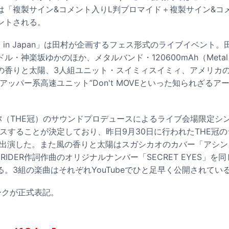
は「複製サイン&コメント入りL判ブロマイド＋複製サイン&コ
ントされる。
'18 in Japan」は田村が企画するフェス形式のライブイベン
・神楽坂ゆかのほか、メタルバンド・120600mAh（Metal Am
の香りと太陽、3人組ユニット・スイミィスイミィ、アメリカの“
アッパー系高速ユニット”Don't MOVEといった知られざる
冠徹弥（THE冠）のサウンドプロデュースによるライブ会場限定シン
リースすることが決定しており、昨日9月30日に行われたTHE冠
スト出演した。また風の香りと太陽はスガシカオのカバー「アシ
RIDER作詞作曲のオリジナルナンバー「SECRET EYES」
。3組の楽曲はそれぞれYouTubeでひと足早く公開されてい
ークが正式表記。