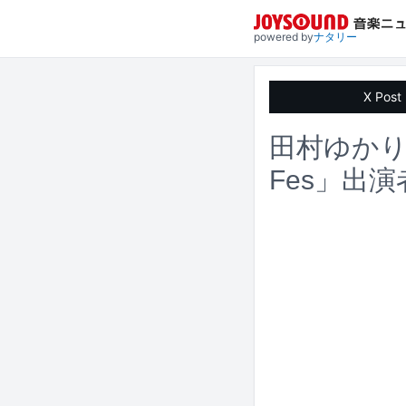
powered by
ナタリー
X Post
田村ゆか
Fes」出