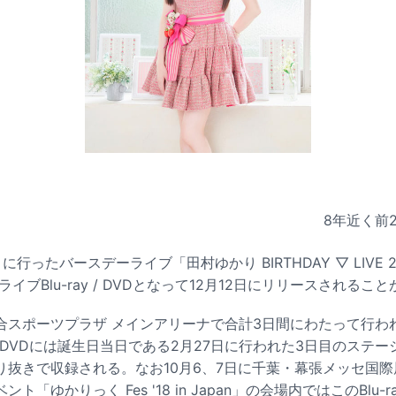
8年近く前
ったバースデーライブ「田村ゆかり BIRTHDAY ▽ LIVE 2018 *
化。ライブBlu-ray / DVDとなって12月12日にリリースされる
合スポーツプラザ メインアリーナで合計3日間にわたって行わ
y / DVDには誕生日当日である2月27日に行われた3日目のステ
り抜きで収録される。なお10月6、7日に千葉・幕張メッセ国際
「ゆかりっく Fes '18 in Japan」の会場内ではこのBlu-ra