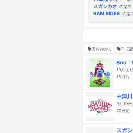
スガシカオ
の楽曲
RAM RIDER
の楽
田村ゆかり
THE冠
Sou
16日
前
中津川
20日
前
スガシ