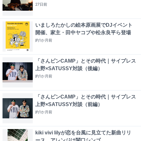
27日
前
いましろたかしの絵本原画展でDJイベント
開催、家主・田中ヤコブや松永良平ら登場
約1か月
前
「さんピンCAMP」とその時代｜サイプレス
上野×SATUSSY対談（後編）
約1か月
前
「さんピンCAMP」とその時代｜サイプレス
上野×SATUSSY対談（前編）
約1か月
前
kiki vivi lilyが恋を台風に見立てた新曲リリ
ース、アレンジは関口シンゴ