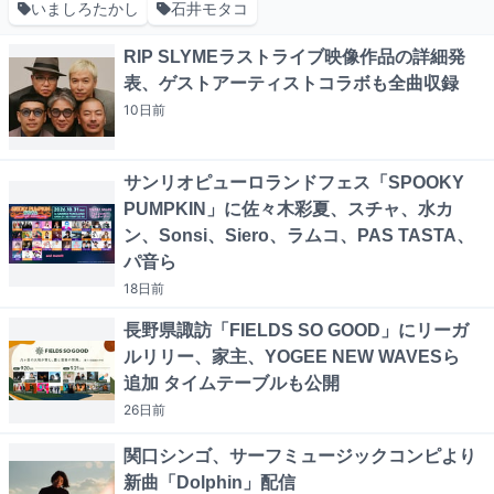
いましろたかし
石井モタコ
RIP SLYMEラストライブ映像作品の詳細発
表、ゲストアーティストコラボも全曲収録
10日
前
サンリオピューロランドフェス「SPOOKY
PUMPKIN」に佐々木彩夏、スチャ、水カ
ン、Sonsi、Siero、ラムコ、PAS TASTA、
パ音ら
18日
前
長野県諏訪「FIELDS SO GOOD」にリーガ
ルリリー、家主、YOGEE NEW WAVESら
追加 タイムテーブルも公開
26日
前
関口シンゴ、サーフミュージックコンピより
新曲「Dolphin」配信