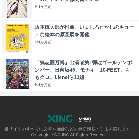
約1か月
前
坂本慎太郎が推薦、いましろたかしのキュー
トな絵本の原画展を開催
約1か月
前
「氣志團万博」出演者第1弾はゴールデンボ
ンバー、日向坂46、モナキ、10-FEET、も
もクロ、Lienelら13組
約1か月
前
当サイトのすべての文章や画像などの無断転載・引用を禁じます。
Copyright XING INC.All Rights Reserved.