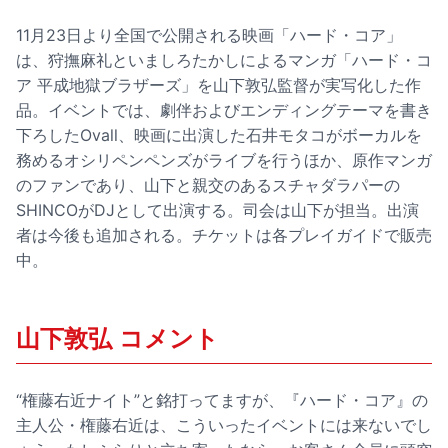
11月23日より全国で公開される映画「ハード・コア」
は、狩撫麻礼といましろたかしによるマンガ「ハード・コ
ア 平成地獄ブラザーズ」を山下敦弘監督が実写化した作
品。イベントでは、劇伴およびエンディングテーマを書き
下ろしたOvall、映画に出演した石井モタコがボーカルを
務めるオシリペンペンズがライブを行うほか、原作マンガ
のファンであり、山下と親交のあるスチャダラパーの
SHINCOがDJとして出演する。司会は山下が担当。出演
者は今後も追加される。チケットは各プレイガイドで販売
中。
山下敦弘 コメント
“権藤右近ナイト”と銘打ってますが、『ハード・コア』の
主人公・権藤右近は、こういったイベントには来ないでし