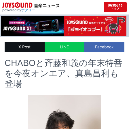
powered by
ナタリー
X Post
LINE
Facebook
CHABOと斉藤和義の年末特番
を今夜オンエア、真島昌利も
登場