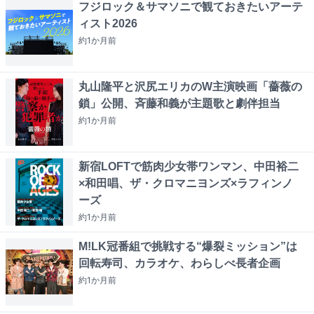
フジロック＆サマソニで観ておきたいアーテ
ィスト2026
約1か月
前
丸山隆平と沢尻エリカのW主演映画「薔薇の
鎖」公開、斉藤和義が主題歌と劇伴担当
約1か月
前
新宿LOFTで筋肉少女帯ワンマン、中田裕二
×和田唱、ザ・クロマニヨンズ×ラフィンノ
ーズ
約1か月
前
M!LK冠番組で挑戦する“爆裂ミッション”は
回転寿司、カラオケ、わらしべ長者企画
約1か月
前