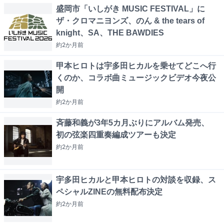
盛岡市「いしがき MUSIC FESTIVAL」に
ザ・クロマニヨンズ、のん & the tears of
knight、SA、THE BAWDIES
約2か月
前
甲本ヒロトは宇多田ヒカルを乗せてどこへ行
くのか、コラボ曲ミュージックビデオ今夜公
開
約2か月
前
斉藤和義が3年5カ月ぶりにアルバム発売、
初の弦楽四重奏編成ツアーも決定
約2か月
前
宇多田ヒカルと甲本ヒロトの対談を収録、ス
ペシャルZINEの無料配布決定
約2か月
前