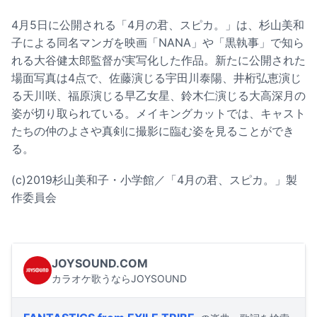
4月5日に公開される「4月の君、スピカ。」は、杉山美和
子による同名マンガを映画「NANA」や「黒執事」で知ら
れる大谷健太郎監督が実写化した作品。新たに公開された
場面写真は4点で、佐藤演じる宇田川泰陽、井桁弘恵演じ
る天川咲、福原演じる早乙女星、鈴木仁演じる大高深月の
姿が切り取られている。メイキングカットでは、キャスト
たちの仲のよさや真剣に撮影に臨む姿を見ることができ
る。
(c)2019杉山美和子・小学館／「4月の君、スピカ。」製
作委員会
JOYSOUND.COM
カラオケ歌うならJOYSOUND