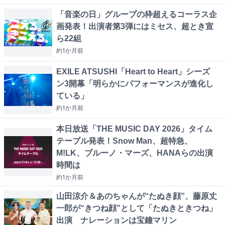
「音楽の日」グループの枠超えるコーラス企
画発表！出演者第3弾にはミセス、超とき宣
ら22組
約1か月
前
EXILE ATSUSHI「Heart to Heart」シーズ
ン3開幕「明らかにパフォーマンスが進化し
ている」
約1か月
前
本日放送「THE MUSIC DAY 2026」タイム
テーブル発表！Snow Man、超特急、
M!LK、ブルーノ・マーズ、HANAらの出演
時間は
約1か月
前
山田涼介＆あのちゃんが“たぬき顔”、藤原丈
一郎が“きつね顔”として「たぬきときつね」
出演 ナレーションは宝鐘マリン