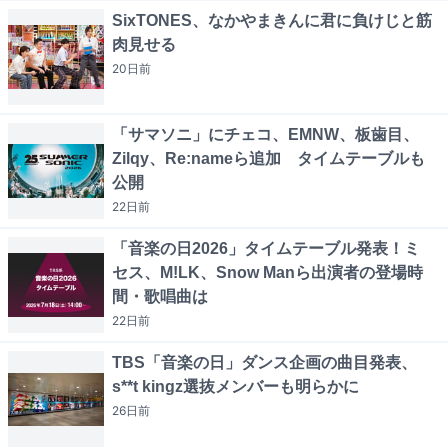
SixTONES、なかやまきんに君に負けじと筋
肉見せる
20日
前
「サマソニ」にチェコ、EMNW、板歯目、
Zilqy、Re:nameら追加 タイムテーブルも
公開
22日
前
「音楽の日2026」タイムテーブル発表！ミ
セス、M!LK、Snow Manら出演者の登場時
間・歌唱曲は
22日
前
TBS「音楽の日」ダンス企画の曲目発表、
s**t kingz選抜メンバーも明らかに
26日
前