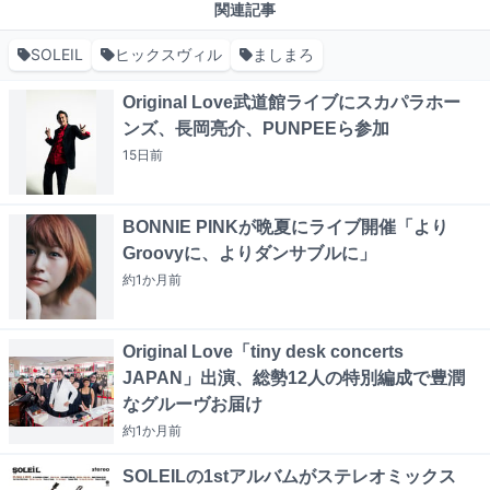
関連記事
SOLEIL
ヒックスヴィル
ましまろ
Original Love武道館ライブにスカパラホー
ンズ、長岡亮介、PUNPEEら参加
15日
前
BONNIE PINKが晩夏にライブ開催「より
Groovyに、よりダンサブルに」
約1か月
前
Original Love「tiny desk concerts
JAPAN」出演、総勢12人の特別編成で豊潤
なグルーヴお届け
約1か月
前
SOLEILの1stアルバムがステレオミックス