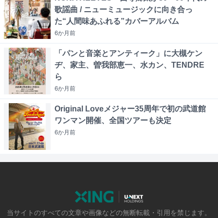
歌謡曲 / ニューミュージックに向き合っ
た“人間味あふれる”カバーアルバム
6か月
前
「パンと音楽とアンティーク」に大槻ケン
ヂ、家主、曽我部恵一、水カン、TENDRE
ら
6か月
前
Original Loveメジャー35周年で初の武道館
ワンマン開催、全国ツアーも決定
6か月
前
当サイトのすべての文章や画像などの無断転載・引用を禁じます。