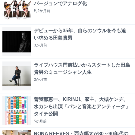
バージョンでアナログ化
約2か月
前
デビューから35年、自らのソウルを今も追
い求める田島貴男
3か月
前
ライブハウス門前払いからスタートした田島
貴男のミュージシャン人生
3か月
前
曽我部恵一、KIRINJI、家主、大槻ケンヂ、
水カンら出演「パンと音楽とアンティーク」
タイテ公開
5か月
前
NONA REEVES・西寺郷太が80～90年代の