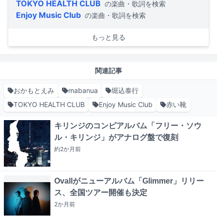
TOKYO HEALTH CLUB
の楽曲・歌詞を検索
Enjoy Music Club
の楽曲・歌詞を検索
もっと見る
関連記事
おかもとえみ
mabanua
堀込泰行
TOKYO HEALTH CLUB
Enjoy Music Club
赤い靴
キリンジのコンピアルバム「フリー・ソウ
ル・キリンジ」がアナログ盤で復刻
約2か月
前
Ovallがニューアルバム「Glimmer」リリー
ス、全国ツアー開催も決定
2か月
前