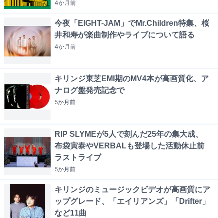
4か月
前
今夜「EIGHT-JAM」でMr.Children特集、桜
井和寿が楽曲制作やライブについて語る
4か月
前
キリンジ東芝EMI期のMV4本が高画質化、ア
ナログ盤発売記念で
5か月
前
RIP SLYMEが5人で刻んだ25年の集大成、
布袋寅泰やVERBALも登場した活動休止前
ラストライブ
5か月
前
キリンジのミュージックビデオが高画質にア
ップグレード、「エイリアンズ」「Drifter」
など11曲