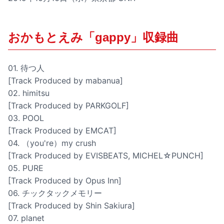
おかもとえみ「gappy」収録曲
01. 待つ人
[Track Produced by mabanua]
02. himitsu
[Track Produced by PARKGOLF]
03. POOL
[Track Produced by EMCAT]
04. （you're）my crush
[Track Produced by EVISBEATS, MICHEL☆PUNCH]
05. PURE
[Track Produced by Opus Inn]
06. チックタックメモリー
[Track Produced by Shin Sakiura]
07. planet