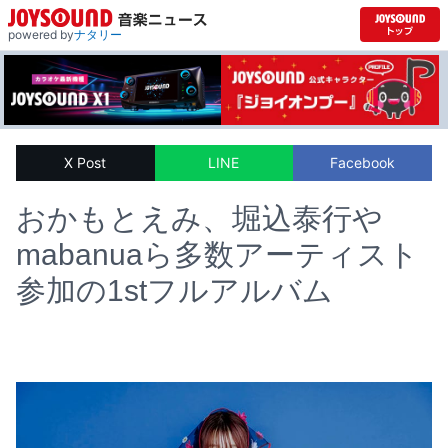
powered by
ナタリー
X Post
LINE
Facebook
おかもとえみ、堀込泰行や
mabanuaら多数アーティスト
参加の1stフルアルバム