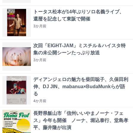
トータス松本が14年ぶりソロ名義ライブ、
還暦を記念して東阪で開催
3か月
前
次回「EIGHT-JAM」ミスチル＆ハイスタ特
集の未公開シーンたっぷり放送
3か月
前
ディアンジェロの魅力を柴田聡子、久保田利
伸、DJ JIN、mabanua×BudaMunkらが語
る
4か月
前
長野県飯山市「信州いいやまノーナ・フェ
ス」今年も開催 ノーナ、堀込泰行、堂島孝
平、藤井隆が出演