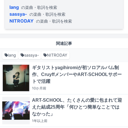
lang
の楽曲・歌詞を検索
sassya-
の楽曲・歌詞を検索
NITRODAY
の楽曲・歌詞を検索
関連記事
lang
sassya-
NITRODAY
ギタリストyagihiromiが初ソロアルバム制
作、CruyffメンバーやART-SCHOOLサポー
トで活躍
10か月
前
ART-SCHOOL、たくさんの愛に包まれて迎
えた結成25周年「何ひとつ簡単なことでは
なかった」
1年以上
前