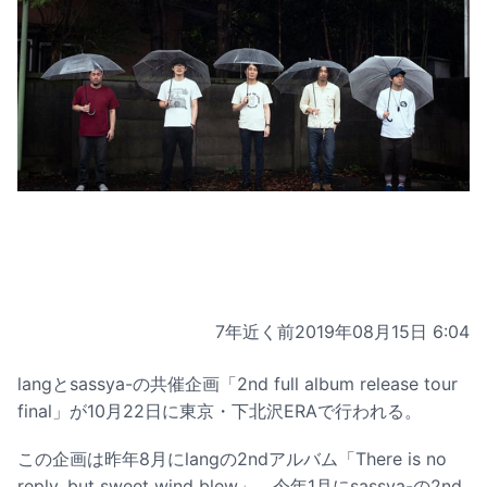
7年近く前
2019年08月15日 6:04
langとsassya-の共催企画「2nd full album release tour
final」が10月22日に東京・下北沢ERAで行われる。
この企画は昨年8月にlangの2ndアルバム「There is no
reply, but sweet wind blew」、今年1月にsassya-の2nd