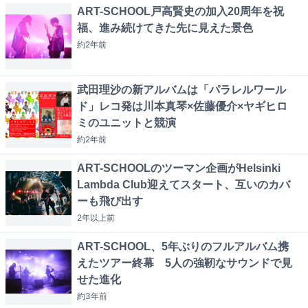
ART-SCHOOL戸高賢史の加入20周年を祝
福、進み続けてきた先に見えた景色
約2年
前
武田理沙の新アルバムは「パラレルワール
ド」レコ発は川本真琴×佐藤優介×ヤギヒロ
ミのユニットと競演
約2年
前
ART-SCHOOLのツーマン企画がHelsinki
Lambda Club迎えてスタート、互いのカバ
ーも飛び出す
2年以上
前
ART-SCHOOL、5年ぶりのフルアルバム携
えたツアー終幕 5人の強靭なサウンドで見
せた進化
約3年
前