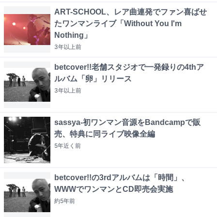
ART-SCHOOL、レア曲連発でファン喜ばせ
たワンマンライブ「Without You I'm
Nothing」
3年以上
前
betcover!!老舗スタジオで一発録りの4thア
ルバム「卵」リリース
3年以上
前
sassya-初ワンマン音源をBandcampで販
売、特典に同ライブ映像全編
5年近く
前
betcover!!の3rdアルバムは「時間」、
WWWでワンマンとCD即売会実施
約5年
前