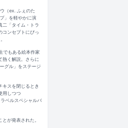
（ex. ふぇのた
ープ」を軽やかに演
真二「タイム・トラ
のコンセプトにぴっ
た。
級生でもある絵本作家
て熱く解説。さらに
ルベーグル」をステージ
チキスを閉じるとき
使用しつつ
トラベルスペシャルバ
ることが発表された。