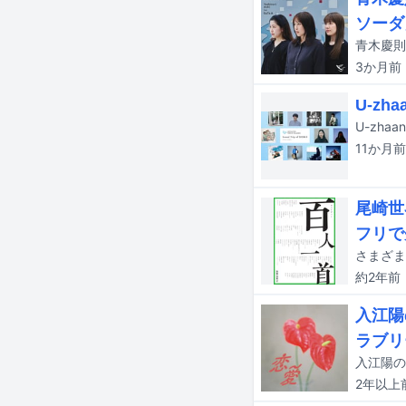
ソーダ
3か月
前
U-z
11か月
前
尾崎世
フリで
約2年
前
入江陽
ラブリ
2年以上