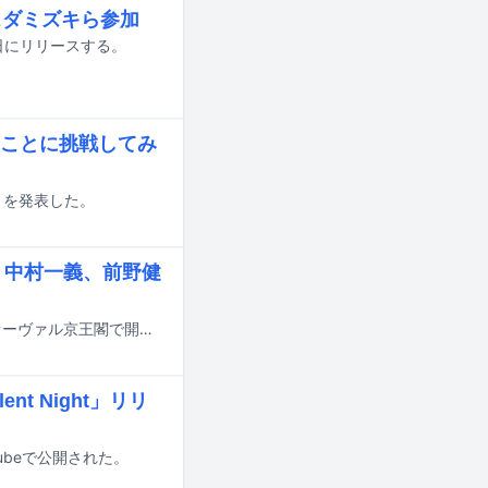
スダミズキら参加
13日にリリースする。
ことに挑戦してみ
とを発表した。
、中村一義、前野健
音楽イベント「パンと音楽とアンティーク2022」が9月10、11日に東京・東京オーヴァル京王閣で開催される。
 Night」リリ
Tubeで公開された。