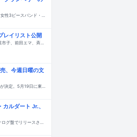
青木慶則によるプロデュースユニット・tobiuo studioが、東京を拠点に活動する女性3ピースバンド・SaToAをフィーチャーしたEP「クランベリーのソーダ」を明日5月13日に配信リリースする。
のプレイリスト公開
U-zhaan、MONO NO AWAREの玉置周啓と加藤成順からなるユニットMIZ、青葉市子、前田エマ、斉藤尋己、青木慶則、no.9、宮川大聖、荒井康太、UYUNI、元晴が参加する“島の空気”をテーマにしたプレイリストがSpotifyで公開された。
売、今週日曜の文
さまざまなアーティストが参加した短歌文芸誌「チャリティー百人一首」の発売が決定。5月19日に東京・東京流通センターで行われる「文学フリマ東京38」で販売される。
ルダート Jr.、
入江陽のニューアルバム「恋愛」が2024年2月14日にCDと配信、3月14日にアナログ盤でリリースされる。