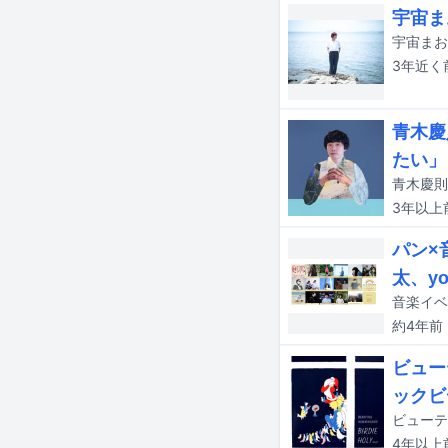
宇宙ま
宇宙まお
3年近く
青木慶
たい」
青木慶則
3年以上
パン×
太、yo
約4年
前
ビュー
ックビ
ビューテ
4年以上