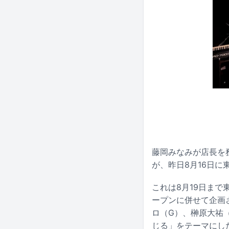
藤岡みなみが店長を務
が、昨日8月16日に
これは8月19日まで
ープンに併せて企画され
ロ（G）、榊原大祐
じる」をテーマにし