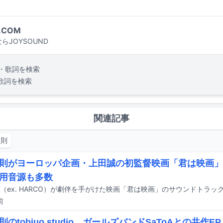
.COM
らJOYSOUND
・歌詞を検索
歌詞を検索
関連記事
慶則
則がヨーロッパ企画・上田誠の初監督映画「君は映画」
用音源も多数
前
則のtobiuo studio、ガールズバンドSaToAとの共作