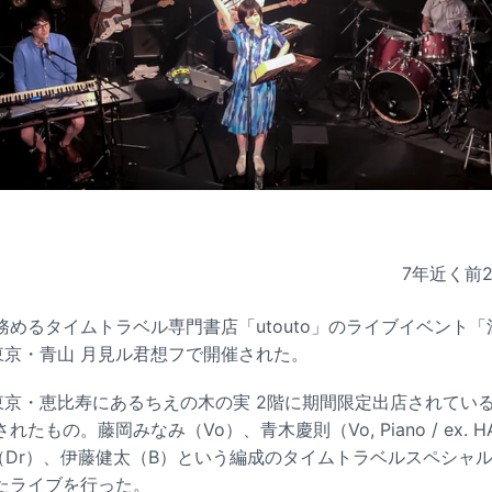
7年近く前
めるタイムトラベル専門書店「utouto」のライブイベント
東京・青山 月見ル君想フで開催された。
東京・恵比寿にあるちえの木の実 2階に期間限定出店されている書
たもの。藤岡みなみ（Vo）、青木慶則（Vo, Piano / ex. 
（Dr）、伊藤健太（B）という編成のタイムトラベルスペシャ
たライブを行った。