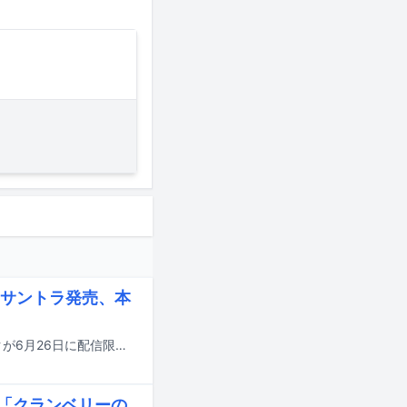
サントラ発売、本
青木慶則（ex. HARCO）が劇伴を手がけた映画「君は映画」のサウンドトラックが6月26日に配信限定でリリースされる。
EP「クランベリーの