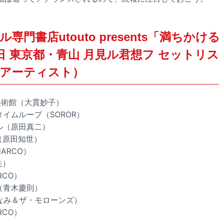
専門書店utouto presents「満ちか
16日 東京都・青山 月見ル君想フ セット
アーティスト）
ン美術館（大貫妙子）
タイムループ（SOROR）
ベル（原田真二）
女（原田知世）
HARCO）
矢）
RCO）
ね（青木慶則）
岡みなみ＆ザ・モローンズ）
ARCO）