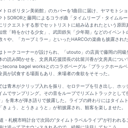
トロポリタン美術館」のカバーを1曲目に届け、ヤマモトショウ
クトSORORと藤岡によるコラボ曲「タイムリープ・タイムル
にリクエストする形でセットリストに組み込まれたという原田
知世「時をかける少女」、武田鉄矢「少年期」などのイベント
数々や、「カーブミラー」といったHARCOの楽曲も披露され
トークコーナーが設けられ、「utouto」の店員で藤岡の同
本の読み聞かせを、文房具応援団長の比留川香が文房具につい
econa bagel worksとのコラボベーグル「ブラックホー
全員が試食する場面もあり、来場者の食欲をそそった。
では青木がクリップ入れを振り、セロテープを引き出し、ホッ
イムでサンプリング。その音をループでリズムトラックとして
の音」を青木が弾き語りで披露した。ライブの終わりにはタイム
「きょう、とうきょうと」が初披露され、観客を楽しませた。
海道・札幌市時計台で次回の“タイムトラベルライブ”が行われ
細は追ってアナウンスされるので、続報に注目しておこう。