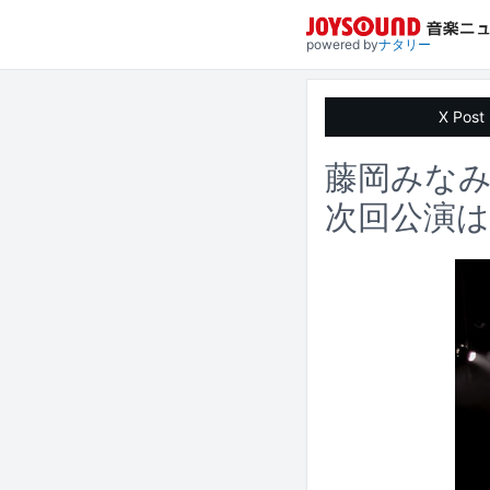
powered by
ナタリー
X Post
藤岡みなみ
次回公演は