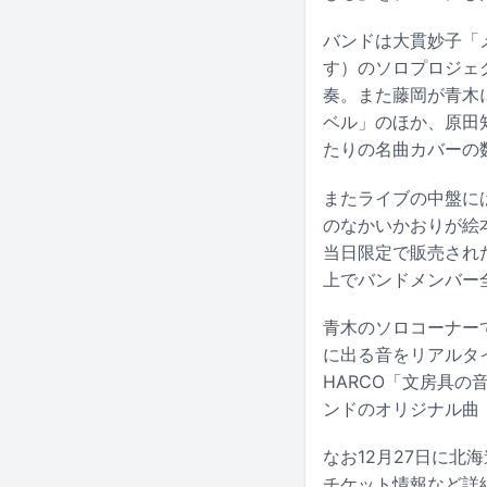
バンドは大貫妙子「メ
す）のソロプロジェ
奏。また藤岡が青木
ベル」のほか、原田
たりの名曲カバーの
またライブの中盤には
のなかいかおりが絵
当日限定で販売されたt
上でバンドメンバー
青木のソロコーナー
に出る音をリアルタ
HARCO「文房具
ンドのオリジナル曲
なお12月27日に北
チケット情報など詳