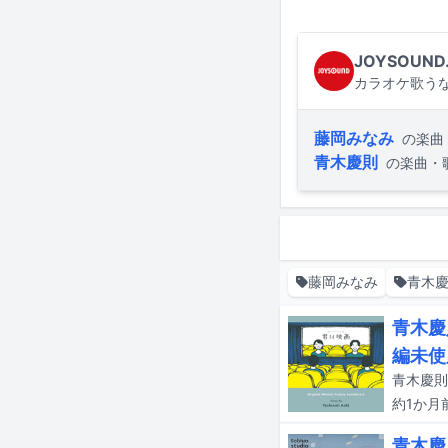
JOYSOUND
カラオケ歌うな
藤岡みなみ
の楽曲
青木慶則
の楽曲・
藤岡みなみ
青木
青木慶
編未使
約1か月
青木慶