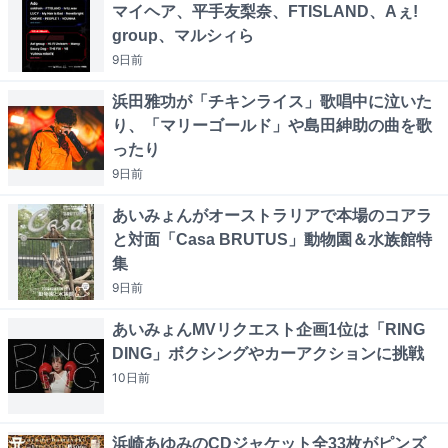
マイヘア、平手友梨奈、FTISLAND、Aぇ!
group、マルシィら
9日
前
浜田雅功が「チキンライス」歌唱中に泣いた
り、「マリーゴールド」や島田紳助の曲を歌
ったり
9日
前
あいみょんがオーストラリアで本場のコアラ
と対面「Casa BRUTUS」動物園＆水族館特
集
9日
前
あいみょんMVリクエスト企画1位は「RING
DING」ボクシングやカーアクションに挑戦
10日
前
浜崎あゆみのCDジャケット全33枚がピンズ