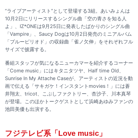
“ライブアーティスト”として登場する3組。あいみょんは
10月2日にリリースするシングル曲「空の青さを知る人
よ」、IZ*ONEは9月25日に発表したばかりのシングル曲
「Vampire」、Saucy Dogは10月2日発売のミニアルバム
「ブルーピリオド」の収録曲「雀ノ欠伸」をそれぞれフル
サイズで披露する。
番組スタッフが気になるニューカマーを紹介するコーナー
「Come music」にはキタニタツヤ、Half time Old、
Sunrise In My Attache Caseが、アーティストの近況を動
画で伝える「サキガケ！インスタントmovies！」には蒼
井翔太、tricot、こぶしファクトリー、杏沙子、川本真琴
が登場。このほかトークゲストとして浜崎あゆみファンの
池田美優も出演する。
フジテレビ系「Love music」