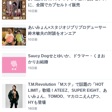
に、全国でカプセルトイ販売
10日
前
あいみょん×スタジオジブリプロデューサー
鈴木敏夫の対談をオンエア
10日
前
Saucy Dogせとゆいか、ドラマー・くまお
かりお結婚
15日
前
T.M.Revolution「Mステ」で話題の「HOT
LIMIT」歌唱！ATEEZ、SUPER EIGHT、あ
いみょん、TOMOO、マカロニえんぴつ、
HYも登場
16日
前