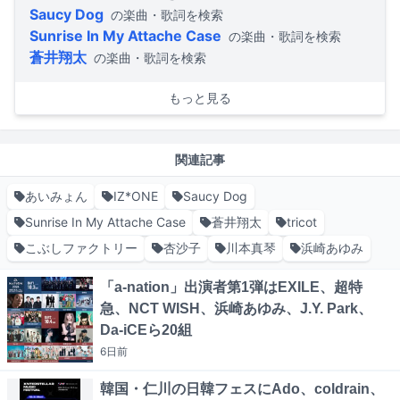
Saucy Dog
の楽曲・歌詞を検索
Sunrise In My Attache Case
の楽曲・歌詞を検索
蒼井翔太
の楽曲・歌詞を検索
もっと見る
関連記事
あいみょん
IZ*ONE
Saucy Dog
Sunrise In My Attache Case
蒼井翔太
tricot
こぶしファクトリー
杏沙子
川本真琴
浜崎あゆみ
「a-nation」出演者第1弾はEXILE、超特
急、NCT WISH、浜崎あゆみ、J.Y. Park、
Da-iCEら20組
6日
前
韓国・仁川の日韓フェスにAdo、coldrain、