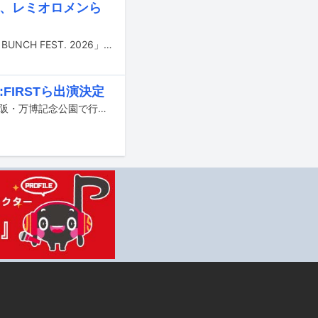
nty、レミオロメンら
8月21日から23日まで山口・山口きらら博記念公園で行われる音楽フェス「WILD BUNCH FEST. 2026」の出演アーティストが発表された。
FIRSTら出演決定
8月14日から16日までの3日間、千葉・ZOZOマリンスタジアム＆幕張メッセと大阪・万博記念公園で行われる音楽フェスティバル「SUMMER SONIC 2026」の出演アーティスト第4弾が発表された。