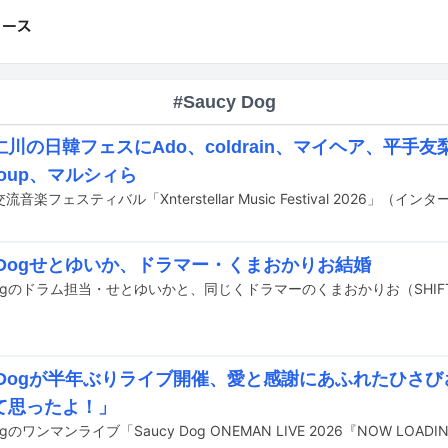
#Saucy Dog
川の日韓フェスにAdo、coldrain、マイヘア、平手友梨
group、マルシィら
y Dogせとゆいか、ドラマー・くまおかりお結婚
cy Dogが半年ぶりライブ開催、愛と感謝にあふれたひさ
て思ったよ！」