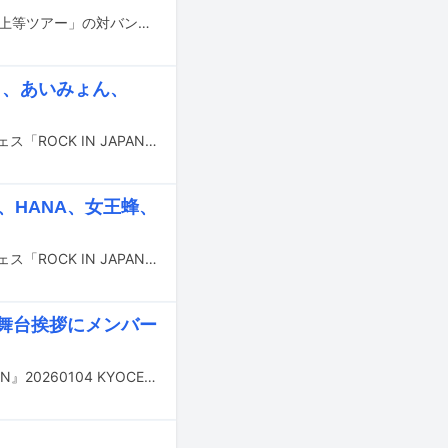
go!go!vanillasが10月から2027年1月にかけて行う全国ツアー「ぼくらのタイマン上等ツアー」の対バンアーティストが発表された。
よ、あいみょん、
9月12、13、19、20、21日に千葉・千葉市蘇我スポーツ公園にて行われる音楽フェス「ROCK IN JAPAN FESTIVAL 2026」のタイムテーブルが発表された。
急、HANA、女王蜂、
9月12、13、19、20、21日に千葉・千葉市蘇我スポーツ公園にて行われる音楽フェス「ROCK IN JAPAN FESTIVAL 2026」の最終出演アーティストが発表された。
の舞台挨拶にメンバー
Saucy Dog初の単独ドーム公演の模様が「Saucy Dog DOME LIVE『A NEW DAWN』20260104 KYOCERA DOME OSAKA "THE MOVIE"」として、6月26、27、28日に全国の映画館で公開される。