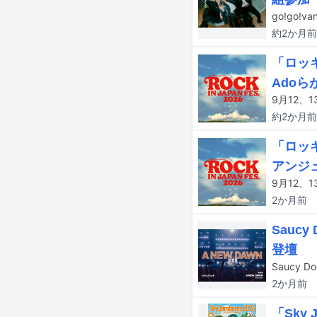
約2か月
前
「ロッ
Ado
約2か月
前
「ロッキ
アンジ
2か月
前
Sau
登壇
2か月
前
「Sky 