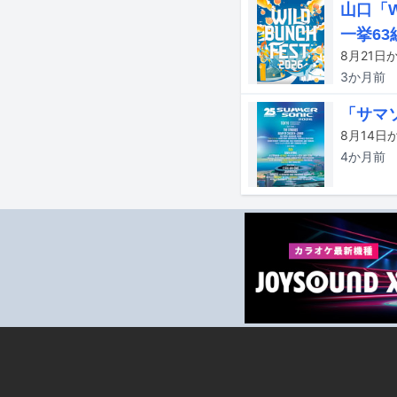
山口「W
一挙63
3か月
前
「サマソ
4か月
前