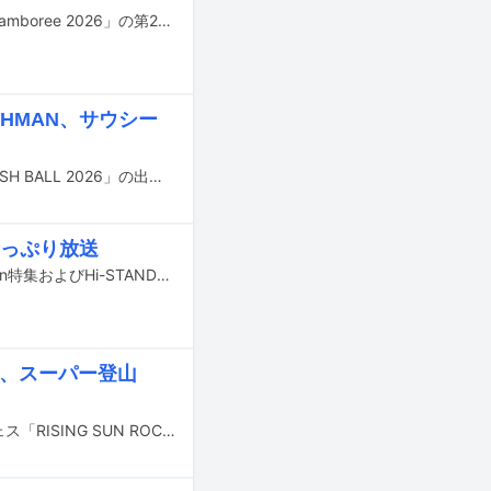
8月22日に長崎・稲佐山公園野外ステージにて開催されるライブイベント「Sky Jamboree 2026」の第2弾アーティストが発表された。これにて全9組の出演者が出そろった。
AHMAN、サウシー
8月29、30日に大阪・泉大津フェニックスで開催される野外ライブイベント「RUSH BALL 2026」の出演アーティスト第1弾が発表された。
たっぷり放送
5月10日23:15から放送されるテレビ朝日系「EIGHT-JAM」で、先日のMr.Children特集およびHi-STANDARD特集の未公開シーンがオンエアされる。
子、スーパー登山
8月14日と15日に北海道・石狩湾新港樽川ふ頭横野外特設ステージで行われるフェス「RISING SUN ROCK FESTIVAL 2026 in EZO」の出演アーティスト第2弾が発表された。