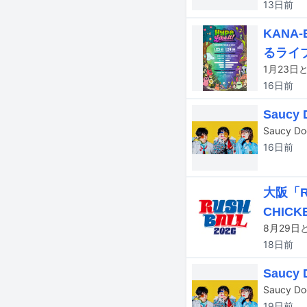
13日
前
KANA
るライ
16日
前
Sauc
16日
前
大阪「R
CHICK
18日
前
Sauc
19日
前