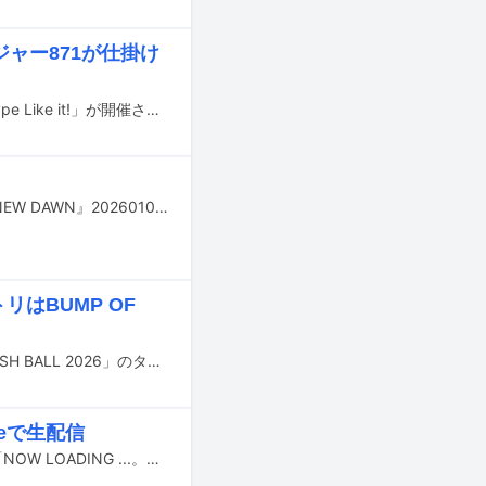
ージャー871が仕掛け
1月23日と24日に千葉・幕張メッセ国際展示場 1～3ホールでライブイベント「Hype Like it!」が開催される。
Saucy Dogが9月16日にライブBlu-rayおよびDVD「Saucy Dog DOME LIVE『A NEW DAWN』20260104 KYOCERA DOME OSAKA」をリリース。本作のティザー映像がYouTubeで公開された。
リはBUMP OF
8月29日と30日に大阪・泉大津フェニックスで行われる野外ライブイベント「RUSH BALL 2026」のタイムテーブルが公開された。
ubeで生配信
Saucy Dogが7月21日に東京・東京ガーデンシアターで開催するワンマンライブ「NOW LOADING ...。」の模様が、YouTubeで生配信されることが決まった。