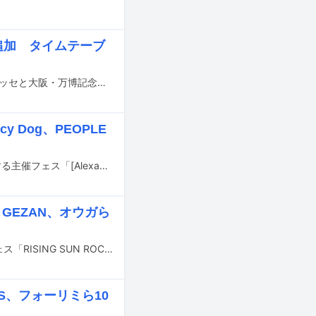
ら追加 タイムテーブ
8月14日から16日までの3日間にわたり、千葉・ZOZOマリンスタジアム＆幕張メッセと大阪・万博記念公園で行われる音楽フェスティバル「SUMMER SONIC 2026」の追加出演アーティストが発表された。
y Dog、PEOPLE
[Alexandros]が10月31日、11月1日に神奈川・相模原ギオンフィールドにて開催する主催フェス「[Alexandros] presents THIS FES ’26 in Sagamihara」の追加出演アーティストが発表された。
GEZAN、オウガら
8月14日と15日に北海道・石狩湾新港樽川ふ頭横野外特設ステージで行われるフェス「RISING SUN ROCK FESTIVAL 2026 in EZO」の出演アーティスト第4弾が発表された。
O'S、フォーリミら10