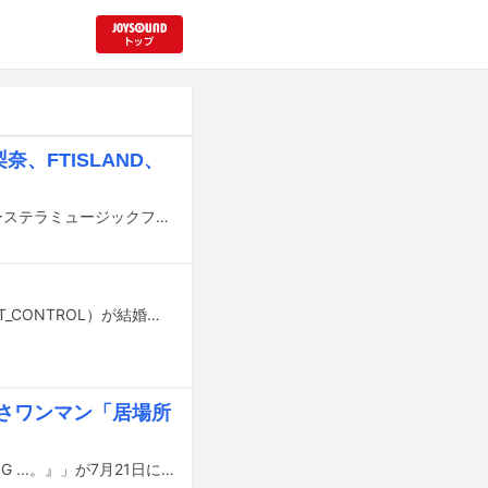
奈、FTISLAND、
日韓文化交流音楽フェスティバル「Xnterstellar Music Festival 2026」（インターステラミュージックフェスティバル）が10月3、4日に韓国・仁川パラダイスシティで開催される。
Saucy Dogのドラム担当・せとゆいかと、同じくドラマーのくまおかりお（SHIFT_CONTROL）が結婚したことを発表した。
びさワンマン「居場所
Saucy Dogのワンマンライブ「Saucy Dog ONEMAN LIVE 2026『NOW LOADING ...。』」が7月21日に東京・東京ガーデンシアターにて開催された。