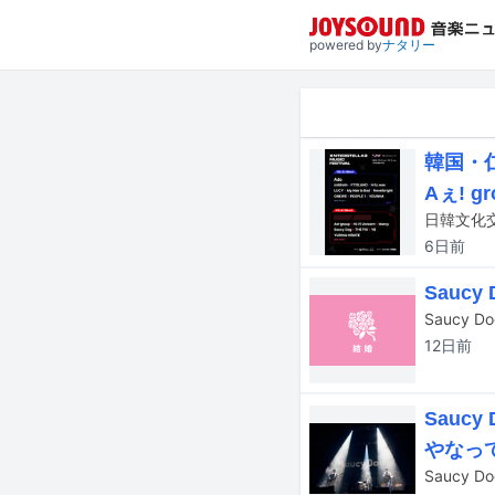
powered by
ナタリー
韓国・仁
Aぇ! 
6日
前
Sauc
12日
前
Sau
やなっ