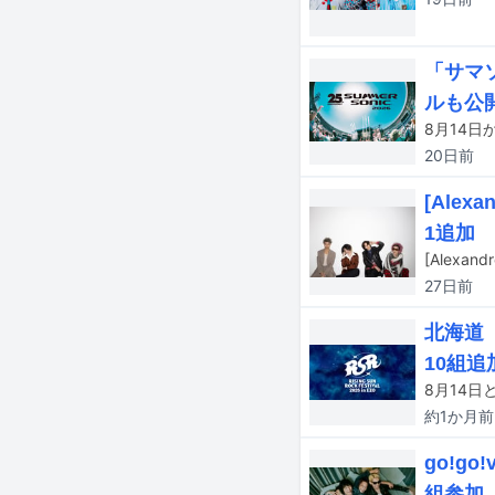
「サマソ
ルも公
20日
前
[Alex
1追加
27日
前
北海道
10組追
約1か月
前
go!g
組参加