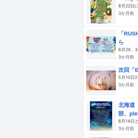
3か月
前
「RUS
ら
3か月
前
次回「
3か月
前
北海道
部、ple
3か月
前