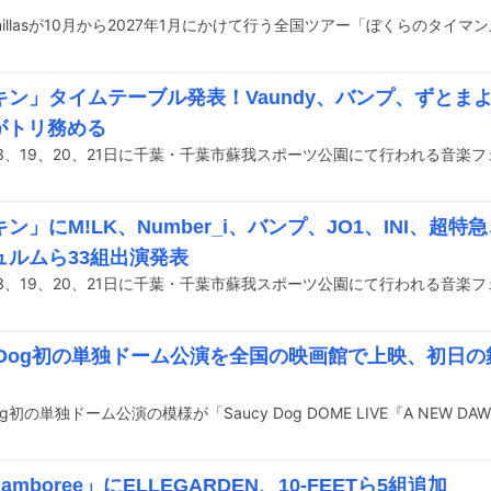
キン」タイムテーブル発表！Vaundy、バンプ、ずとま
らがトリ務める
ン」にM!LK、Number_i、バンプ、JO1、INI、超特
ュルムら33組出演発表
cy Dog初の単独ドーム公演を全国の映画館で上映、初日
Jamboree」にELLEGARDEN、10-FEETら5組追加