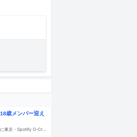
の18歳メンバー迎え
アイドルグループの.SHAR-LiEが、ラストブルーに改名して再始動。昨日6月3日に東京・Spotify O-Crestでお披露目ライブ「カケラ寄合vol.0」を開催した。