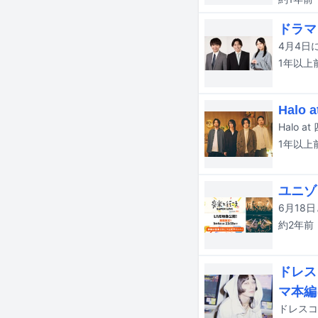
ドラマ
1年以上
Hal
1年以上
ユニゾ
約2年
前
ドレス
マ本編