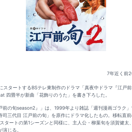
7年近く前
2
夜にスタートするBSテレ東制作のドラマ「真夜中ドラマ『江戸前の旬
o at 四畳半が新曲「花飾りのうた」を書き下ろした。
前の旬season2』」は、1999年より雑誌「週刊漫画ゴラク
寿司三代目 江戸前の旬」を原作にドラマ化したもの。移転直
0月スタートの第1シーズンと同様に、主人公・柳葉旬を須賀健太
が演じる。