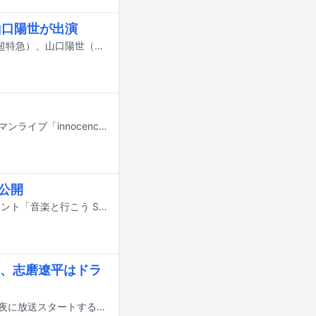
山口陽世が出演
4月4日にBS松竹東急で放送開始となるドラマ「社畜人ヤブー」に高松アロハ（超特急）、山口陽世（日向坂46）、須賀健太が出演することが決定した。
Halo at 四畳半がおよそ4年ぶりに活動再開。6月28日に東京・WWW Xにてワンマンライブ「innocence：there」を開催する。
像公開
6月18日と19日に大阪・Zepp Osaka Baysideで行われたKDDI主催のライブイベント「音楽と行こう SUPER LIVE Presented by au」より、UNISON SQUARE GARDEN、PEOPLE 1、マルシィ、wacciのパフォーマンス映像がイベントの特設サイトおよびYouTubeで公開された。
、志磨遼平はドラ
ドレスコーズの新曲「キラー・タンゴ」が、MBSのドラマフィル枠で4月11日深夜に放送スタートするドラマ「奪われた僕たち」の主題歌に決定した。