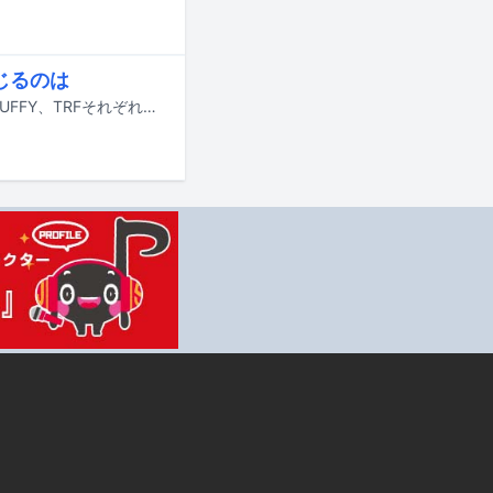
じるのは
3月22日19:00より日本テレビ系で放送の音楽特番「Premium Music 2023」でPUFFY、TRFそれぞれの結成秘話がドラマ化される。