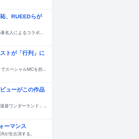
、RUEEDらが
auスマートパスプレミアムのリニューアルを記念してスタートした、音楽好きの著名人によるコラボプレイリスト企画の最終回が本日2月26日に公開された。
ストが「行列」に
香取慎吾が2月11日21:00より日本テレビ系で放送される「行列のできる相談所」でスペシャルMCを担当。ゲストとして加藤浩次（極楽とんぼ）、松岡充（SOPHIA）、須賀健太らが出演する。
ビューがこの作品
明日7月15日深夜からテレビ大阪およびBSテレ東にて放送が開始されるドラマ「湯遊ワンダーランド」に鹿目凛（でんぱ組.inc）が出演する。
フォーマンス
VERが生出演する。