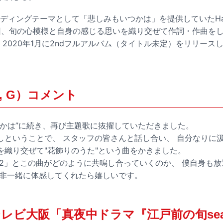
ディングテーマとして「悲しみもいつかは」を提供していたHalo
は今回、旬の心模様と自身の感じる思いを織り交ぜて作詞・作曲を
半は、2020年1月に2ndフルアルバム（タイトル未定）をリリー
, G）コメント
つかは”に続き、再び主題歌に抜擢していただきました。
しということで、 スタッフの皆さんと話し合い、 自分なりに
を織り交ぜて"花飾りのうた"という曲をかきました。
on2」とこの曲がどのように共鳴し合っていくのか、 僕自身も
是非一緒に体感してくれたら嬉しいです。
 テレビ大阪「真夜中ドラマ『江戸前の旬sea