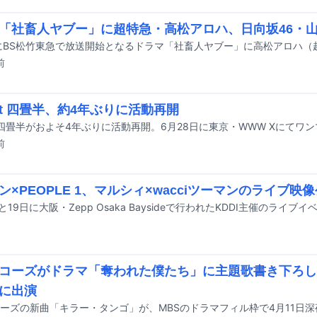
「社畜人ヤブー」に超特急・高松アロハ、日向坂46・
前
o at 四畳半、約4年ぶりに活動再開
前
ン×PEOPLE 1、マルシィ×wacciツーマンのライブ映
コーズがドラマ「奪われた僕たち」に主題歌書き下ろし
に出演