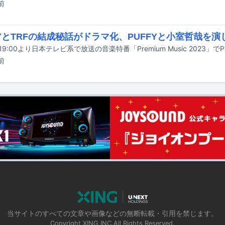
前
FYとTRFの結成秘話がドラマ化、PUFFYと小室哲哉を演
前
当サイトのすべての文章や画像などの無断転載・引用を禁じます。
Copyright XING INC.All Rights Reserved.