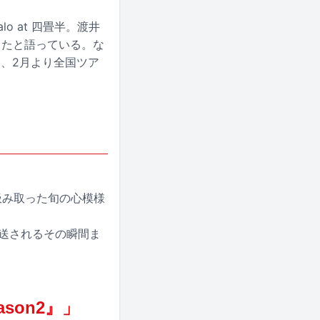
 at 四畳半。渡井
したと語っている。な
スし、2月より全国ツア
汲み取った旬の心模様
放送されるその瞬間ま
son2』」