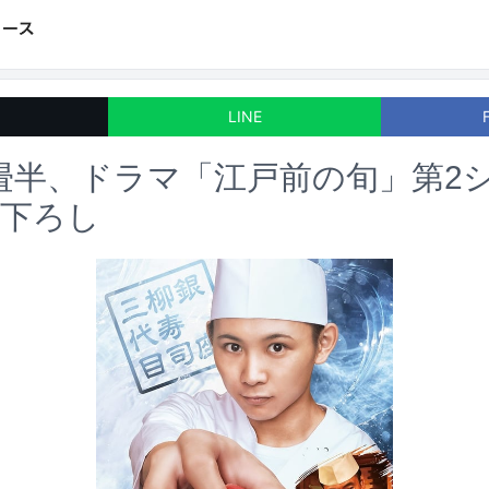
LINE
t 四畳半、ドラマ「江戸前の旬」第
き下ろし