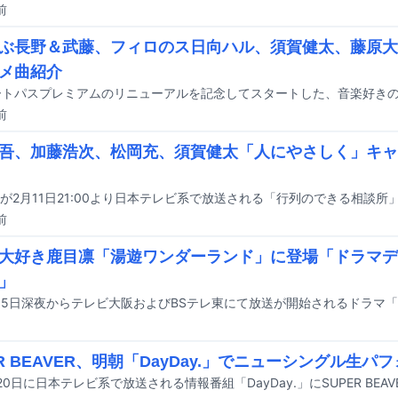
前
ぶ長野＆武藤、フィロのス日向ハル、須賀健太、藤原大祐
メ曲紹介
前
吾、加藤浩次、松岡充、須賀健太「人にやさしく」キャ
前
大好き鹿目凛「湯遊ワンダーランド」に登場「ドラマデ
」
ER BEAVER、明朝「DayDay.」でニューシングル生パ
20日に日本テレビ系で放送される情報番組「DayDay.」にSUPER BEA