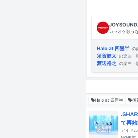
JOYSOUND
カラオケ歌うな
Halo at 四畳半
の
須賀健太
の楽曲・
渡辺裕之
の楽曲・
Halo at 四畳半
須
.SH
て再始
約1年
前