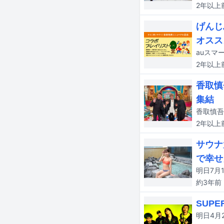
2年以上
げんじ
オスス
2年以上
香取慎
集結
2年以上
サウナ
で幸せ
約3年
前
SUP
明日4月