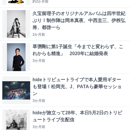
約2か月
前
久宝留理子のオリジナルアルバムは四半世紀
ぶり！制作陣は岡本真夜、中西圭三、伊秩弘
将、都啓一ら
2か月
前
草彅剛に第1子誕生「今までと変わらず、こ
れからも精進」 2020年に結婚発表
3か月
前
hideトリビュートライブで本人愛用ギター
も登場！松岡充、J、PATAら豪華セッショ
ン
3か月
前
hideが旅立って28年、本日5月2日のトリビ
ュートライブ生配信
3か月
前