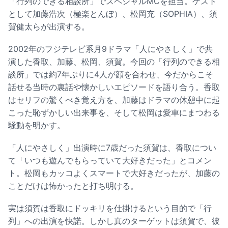
「行列のできる相談所」でスペシャルMCを担当。ゲスト
として加藤浩次（極楽とんぼ）、松岡充（SOPHIA）、須
賀健太らが出演する。
2002年のフジテレビ系月9ドラマ「人にやさしく」で共
演した香取、加藤、松岡、須賀。今回の「行列のできる相
談所」では約7年ぶりに4人が顔を合わせ、今だからこそ
話せる当時の裏話や懐かしいエピソードを語り合う。香取
はセリフの驚くべき覚え方を、加藤はドラマの休憩中に起
こった恥ずかしい出来事を、そして松岡は愛車にまつわる
騒動を明かす。
「人にやさしく」出演時に7歳だった須賀は、香取につい
て「いつも遊んでもらっていて大好きだった」とコメン
ト。松岡もカッコよくスマートで大好きだったが、加藤の
ことだけは怖かったと打ち明ける。
実は須賀は香取にドッキリを仕掛けるという目的で「行
列」への出演を快諾。しかし真のターゲットは須賀で、彼