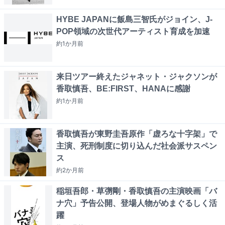
HYBE JAPANに飯島三智氏がジョイン、J-
POP領域の次世代アーティスト育成を加速
約1か月
前
来日ツアー終えたジャネット・ジャクソンが
香取慎吾、BE:FIRST、HANAに感謝
約1か月
前
香取慎吾が東野圭吾原作「虚ろな十字架」で
主演、死刑制度に切り込んだ社会派サスペン
ス
約2か月
前
稲垣吾郎・草彅剛・香取慎吾の主演映画「バ
ナ穴」予告公開、登場人物がめまぐるしく活
躍