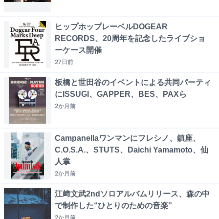
ヒップホップレーベルDOGEAR
RECORDS、20周年を記念したライブショ
ーケース開催
27日
前
板橋と世田谷のイベントによる共同パーティ
にISSUGI、GAPPER、BES、PAXら
2か月
前
Campanellaワンマンにフレシノ、鎮座、
C.O.S.A.、STUTS、Daichi Yamamoto、仙
人掌
2か月
前
江﨑文武2ndソロアルバムリリース、森の中
で制作した“ひとりのための音楽”
2か月
前