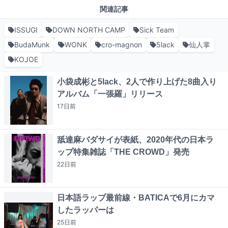
関連記事
ISSUGI
DOWN NORTH CAMP
Sick Team
BudaMunk
WONK
cro-magnon
5lack
仙人掌
KOJOE
小袋成彬と5lack、2人で作り上げた8曲入り
アルバム「一張羅」リリース
17日
前
舐達麻バダサイが表紙、2020年代の日本ラ
ップ特集雑誌「THE CROWD」発売
22日
前
日本語ラップ最前線・BATICAで6月にカマ
したラッパーは
25日
前