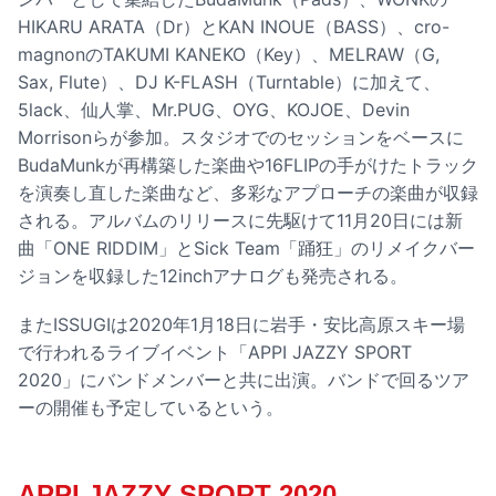
HIKARU ARATA（Dr）とKAN INOUE（BASS）、cro-
magnonのTAKUMI KANEKO（Key）、MELRAW（G,
Sax, Flute）、DJ K-FLASH（Turntable）に加えて、
5lack、仙人掌、Mr.PUG、OYG、KOJOE、Devin
Morrisonらが参加。スタジオでのセッションをベースに
BudaMunkが再構築した楽曲や16FLIPの手がけたトラック
を演奏し直した楽曲など、多彩なアプローチの楽曲が収録
される。アルバムのリリースに先駆けて11月20日には新
曲「ONE RIDDIM」とSick Team「踊狂」のリメイクバー
ジョンを収録した12inchアナログも発売される。
またISSUGIは2020年1月18日に岩手・安比高原スキー場
で行われるライブイベント「APPI JAZZY SPORT
2020」にバンドメンバーと共に出演。バンドで回るツア
ーの開催も予定しているという。
APPI JAZZY SPORT 2020