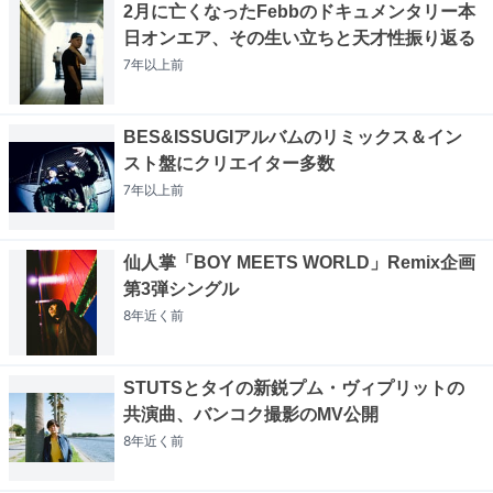
2月に亡くなったFebbのドキュメンタリー本
日オンエア、その生い立ちと天才性振り返る
7年以上
前
BES&ISSUGIアルバムのリミックス＆イン
スト盤にクリエイター多数
7年以上
前
仙人掌「BOY MEETS WORLD」Remix企画
第3弾シングル
8年近く
前
STUTSとタイの新鋭プム・ヴィプリットの
共演曲、バンコク撮影のMV公開
8年近く
前