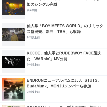
加のシングル完成
約7年
前
仙人掌「BOY MEETS WORLD」のリミック
ス盤発売、新曲「TBA」も収録
7年以上
前
KOJOE、仙人掌とRUDEBWOY FACE迎え
た「WARnin'」MV公開
7年以上
前
ENDRUNニューアルバムにJJJ、STUTS、
BudaMunk、MONJUメンバーら参加
7年以上
前