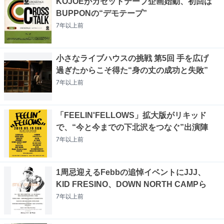
KOJOEがカセットテープ企画始動、初回は
BUPPONの“デモテープ”
7年以上
前
小さなライブハウスの挑戦 第5回 手を広げ
過ぎたからこそ得た“身の丈の成功と失敗”
7年以上
前
「FEELIN'FELLOWS」拡大版がリキッド
で、“今と今までの下北沢をつなぐ”出演陣
7年以上
前
1周忌迎えるFebbの追悼イベントにJJJ、
KID FRESINO、DOWN NORTH CAMPら
7年以上
前