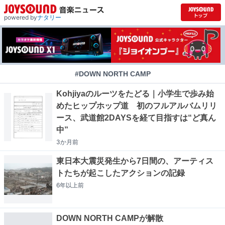
powered by
ナタリー
#DOWN NORTH CAMP
Kohjiyaのルーツをたどる｜小学生で歩み始
めたヒップホップ道 初のフルアルバムリリ
ース、武道館2DAYSを経て目指すは“ど真ん
中”
3か月
前
東日本大震災発生から7日間の、アーティス
トたちが起こしたアクションの記録
6年以上
前
DOWN NORTH CAMPが解散