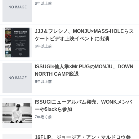
6年以上
前
NO IMAGE
JJJ＆フレシノ、MONJU×MASS-HOLEらス
ケートビデオ上映イベントに出演
6年以上
前
ISSUGI×仙人掌×Mr.PUGのMONJU、DOWN
NORTH CAMP脱退
NO IMAGE
6年以上
前
ISSUGIニューアルバム発売、WONKメンバ
ーや5lackら参加
7年近く
前
16FLIP、ジョージア・アン・マルドロウ参