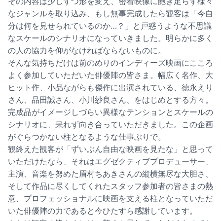
その内容は少しずつ形を変え、密着映像に飽き足らず様々
なジャンルを取り込み、もし無事完成したら観客は「今自
分は何を見せられているのか…？」と戸惑うような不思議
なスケールのシナリオになっていきました。明らかに多く
の人の協力を仰がなければならないものに。
そんな気持ちだけは前のめりのインディーズ映画にこころ
よく参加していただいた俳優陣の皆さま。幅広く名作、大
ヒット作、小品ながらも傑作に出演されている、徳永えり
さん、品田誠さん、小川紗良さん、をはじめとする方々。
完成品がイメージしづらい異様なテンションとスケールの
シナリオに、呆れず向き合っていただきました。この企画
がぐらつかない柱となるような仕事ぶりで。
観終えた観客が「ずいぶん自由な映画を見たな」と思って
いただけたなら、それはエグゼクティブプロデューサー、
主演、音楽を努めた眉村ちあきさんの縦横無尽な大胆さ、
そして作品に尽くしてくれたスタッフ参加者の皆さまの熱
意、プロフェッショナルに映画を支える柱となっていただ
いた俳優陣の力であると今ひたすら感謝しています。