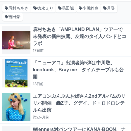
眉村ちあき
徳永えり
品田誠
小川紗良
月登
吉田豪
眉村ちあき「AMPLAND PLAN」ツアーで
未発表の新曲披露、友達のタイ人バンドとコ
ラボ
17日
前
「ニューアコ」出演者第5弾は中川敬、
locofrank、Bray me タイムテーブルも公
開
18日
前
エアコンぶんぶんお姉さん2ndアルバムのリ
リパ開催 轟Z子、グデイ、ド・ロドロシテ
ルら出演
約2か月
前
Wienners対バンツアーにKANA-BOON、ナ