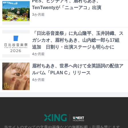
PES、ヒグチアイ、眉村ちあき、
TenTwentyが「ニューアコ」出演
3か月
前
「日比谷音楽祭」に丸山隆平、玉井詩織、ス
ガシカオ、眉村ちあき、山内総一郎ら17組
追加 日割り・出演ステージも明らかに
4か月
前
眉村ちあき、世界へ向けて全英語詞の配信ア
ルバム「PLAN C」リリース
4か月
前
当サイトのすべての文章や画像などの無断転載・引用を禁じます。