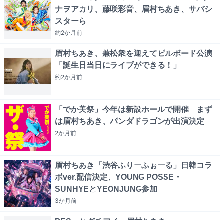
ナヲアカリ、藤咲彩音、眉村ちあき、サバシ
スターら
約2か月
前
眉村ちあき、兼松衆を迎えてビルボード公演
「誕生日当日にライブができる！」
約2か月
前
「でか美祭」今年は新設ホールで開催 まず
は眉村ちあき、パンダドラゴンが出演決定
2か月
前
眉村ちあき「渋谷ふりーふぉーる」日韓コラ
ボver.配信決定、YOUNG POSSE・
SUNHYEとYEONJUNG参加
3か月
前