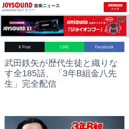
powered by
ナタリー
X Post
LINE
Facebook
武田鉄矢が歴代生徒と織りな
す全185話、「3年B組金八先
生」完全配信