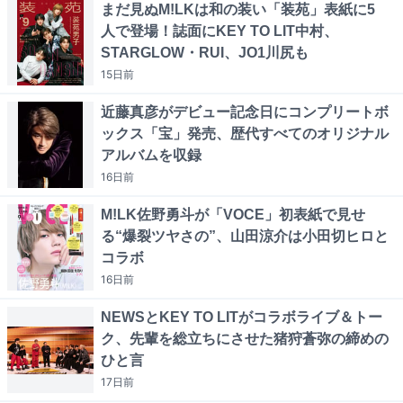
まだ見ぬM!LKは和の装い「装苑」表紙に5
人で登場！誌面にKEY TO LIT中村、
STARGLOW・RUI、JO1川尻も
15日
前
近藤真彦がデビュー記念日にコンプリートボ
ックス「宝」発売、歴代すべてのオリジナル
アルバムを収録
16日
前
M!LK佐野勇斗が「VOCE」初表紙で見せ
る“爆裂ツヤさの”、山田涼介は小田切ヒロと
コラボ
16日
前
NEWSとKEY TO LITがコラボライブ＆トー
ク、先輩を総立ちにさせた猪狩蒼弥の締めの
ひと言
17日
前