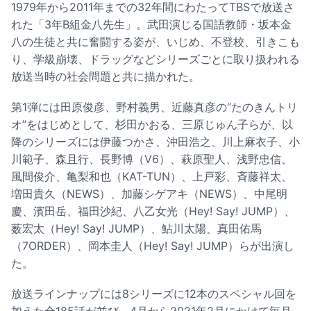
1979年から2011年までの32年間にわたってTBSで放送さ
れた「3年B組金八先生」。武田演じる国語教師・坂本金
八の生徒と共に奮闘する姿が、いじめ、不登校、引きこも
り、学級崩壊、ドラッグなどシリーズごとに取り扱われる
放送当時の社会問題と共に描かれた。
第1弾には田原俊彦、野村義男、近藤真彦の“たのきんトリ
オ”をはじめとして、杉田かおる、三原じゅん子らが、以
降のシリーズには伊藤つかさ、沖田浩之、川上麻衣子、小
川範子、森且行、長野博（V6）、萩原聖人、浅野忠信、
風間俊介、亀梨和也（KAT-TUN）、上戸彩、斉藤祥太、
増田貴久（NEWS）、加藤シゲアキ（NEWS）、中尾明
慶、濱田岳、福田沙紀、八乙女光（Hey! Say! JUMP）、
薮宏太（Hey! Say! JUMP）、鮎川太陽、真田佑馬
（7ORDER）、岡本圭人（Hey! Say! JUMP）らが出演し
た。
放送ラインナップには8シリーズに12本のスペシャル回を