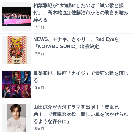
相葉雅紀が“大追跡”したのは「嵐の歌と振
付」、髙木雄也は佐藤浩市からの助言を噛み
締める
17日
前
NEWS、モナキ、きゃりー、Red Eyeら
「KOYABU SONIC」出演決定
17日
前
亀梨和也、映画「カイジ」で最狂の敵を演じ
る
18日
前
山田涼介が大河ドラマ初出演！「豊臣兄
弟！」で豊臣秀次役「新しい風を吹かせられ
るような存在に」
19日
前