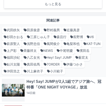
もっと見る
関連記事
武田鉄矢
田原俊彦
野村義男
近藤真彦
杉田かおる
三原じゅん子
森且行
長野博
V6
萩原聖人
浅野忠信
風間俊介
亀梨和也
KAT-TUN
上戸彩
斉藤祥太
NEWS
中尾明慶
濱田岳
福田沙紀
八乙女光
Hey! Say! JUMP
薮宏太
鮎川太陽
真田佑馬
7ORDER
伊藤つかさ
沖田浩之
川上麻衣子
小川範子
Hey! Say! JUMPが2人1組でアジア旅へ、冠
特番「ONE NIGHT VOYAGE」放送
14日
前