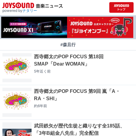
powered by
ナタリー
#森且行
西寺郷太のPOP FOCUS 第18回
SMAP「Dear WOMAN」
5年近く
前
西寺郷太のPOP FOCUS 第9回 嵐「A・
RA・SHI」
約6年
前
武田鉄矢が歴代生徒と織りなす全185話、
「3年B組金八先生」完全配信