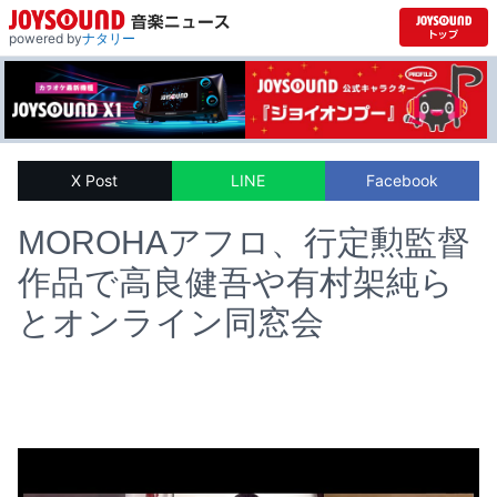
powered by
ナタリー
X Post
LINE
Facebook
MOROHAアフロ、行定勲監督
作品で高良健吾や有村架純ら
とオンライン同窓会