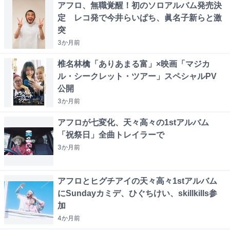
アフロ、無職覚醒！初のソロアルバム発売決
定 レコ発で今井らいぱち、眞名子新らと激
突
3か月
前
椎名林檎「ありあまる富」×映画「マジカ
ル・シークレット・ツアー」スペシャルPV
公開
3か月
前
アフロが七変化、天々高々の1stアルバム
「祝祭日」全曲トレイラーで
3か月
前
アフロとヒグチアイの天々高々1stアルバム
にSundayカミデ、ひぐちけい、skillkills参
加
4か月
前