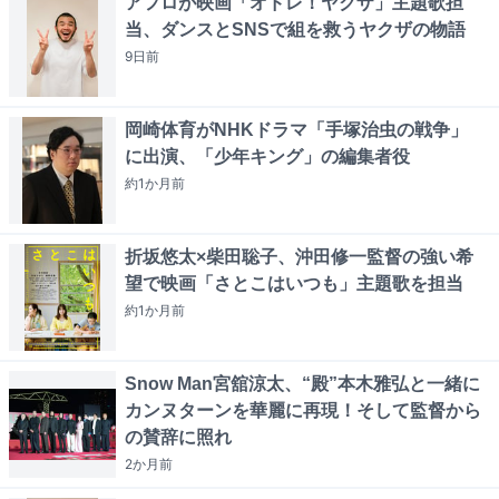
アフロが映画「オドレ！ヤクザ」主題歌担
当、ダンスとSNSで組を救うヤクザの物語
9日
前
岡崎体育がNHKドラマ「手塚治虫の戦争」
に出演、「少年キング」の編集者役
約1か月
前
折坂悠太×柴田聡子、沖田修一監督の強い希
望で映画「さとこはいつも」主題歌を担当
約1か月
前
Snow Man宮舘涼太、“殿”本木雅弘と一緒に
カンヌターンを華麗に再現！そして監督から
の賛辞に照れ
2か月
前