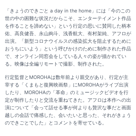
「きょうのできごと a day in the home」には「今のこの
世の中の困難な状況だからこそ、エンターテイメント作品
を作ることを諦めない」という行定の思いに賛同した柄本
佑、高良健吾、永山絢斗、浅香航大、有村架純、アフロが
出演。「新型コロナウイルスの感染拡大を阻止するために
おうちにいよう」という呼びかけのために制作された作品
で、オンライン同窓会をしている人々の姿が描かれてい
る。映像は全編リモートで撮影、制作された。
行定監督とMOROHAは数年前より親交があり、行定が主
宰する「くまもと復興映画祭」にMOROHAがライブ出演
したり、MOROHAの「革命」のミュージックビデオを行
定が制作したりと交流を重ねてきた。アフロは本作への出
演について「会って話せる事が何よりも贅沢な事だと画面
越しの会話で痛感した、会いたいと思った、それがきょう
のできごとでした」とコメントを寄せている。