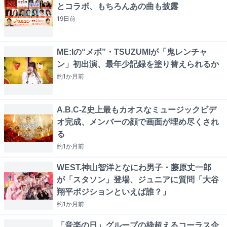
とコラボ、もちろんあの曲も披露
19日
前
ME:Iの“メボ”・TSUZUMIが「鬼レンチャ
ン」初出演、最年少記録を塗り替えられるか
約1か月
前
A.B.C-Z史上最もカオスなミュージックビデ
オ完成、メンバーの顔で画面が埋め尽くされ
る
約1か月
前
WEST.神山智洋となにわ男子・藤原丈一郎
が「スタソン」登場、ジュニアに質問「大谷
翔平ポジションといえば誰？」
約1か月
前
「音楽の日」グループの枠超えるコーラス企