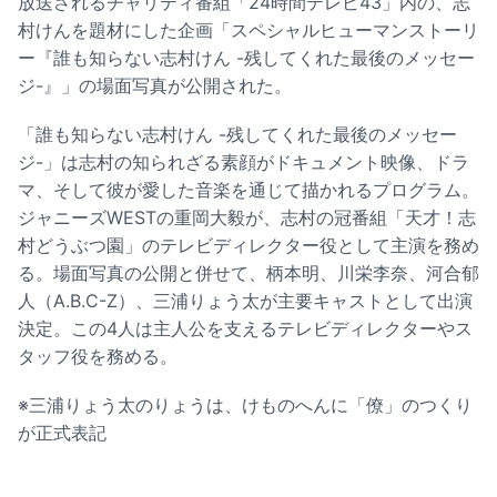
放送されるチャリティ番組「24時間テレビ43」内の、志
村けんを題材にした企画「スペシャルヒューマンストーリ
ー『誰も知らない志村けん -残してくれた最後のメッセー
ジ-』」の場面写真が公開された。
「誰も知らない志村けん -残してくれた最後のメッセー
ジ-」は志村の知られざる素顔がドキュメント映像、ドラ
マ、そして彼が愛した音楽を通じて描かれるプログラム。
ジャニーズWESTの重岡大毅が、志村の冠番組「天才！志
村どうぶつ園」のテレビディレクター役として主演を務め
る。場面写真の公開と併せて、柄本明、川栄李奈、河合郁
人（A.B.C-Z）、三浦りょう太が主要キャストとして出演
決定。この4人は主人公を支えるテレビディレクターやス
タッフ役を務める。
※三浦りょう太のりょうは、けものへんに「僚」のつくり
が正式表記