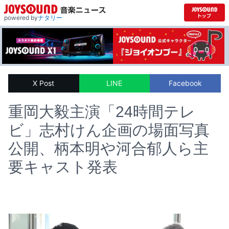
powered by
ナタリー
X Post
LINE
Facebook
重岡大毅主演「24時間テレ
ビ」志村けん企画の場面写真
公開、柄本明や河合郁人ら主
要キャスト発表