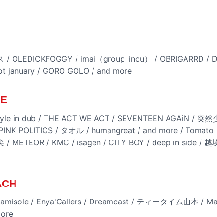
EDICKFOGGY / imai（group_inou） / OBRIGARRD / DENI
 january / GORO GOLO / and more
GE
style in dub / THE ACT WE ACT / SEVENTEEN AGAiN / 突
 POLITICS / タオル / humangreat / and more / Tomato 
METEOR / KMC / isagen / CITY BOY / deep in side
ACH
amisole / Enya'Callers / Dreamcast / ティータイム山本 / 
more