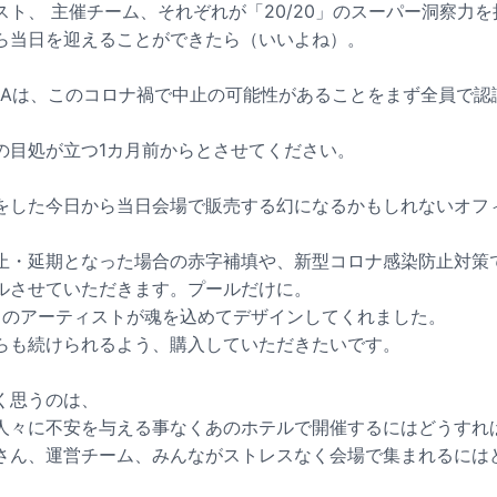
ト、 主催チーム、それぞれが「20/20」のスーパー洞察力
ら当日を迎えることができたら（いいよね）。
HIZUOKAは、このコロナ禍で中止の可能性があることをまず全員で
の目処が立つ1カ月前からとさせてください。
をした今日から当日会場で販売する幻になるかもしれないオフ
止・延期となった場合の赤字補填や、新型コロナ感染防止対策
ルさせていただきます。プールだけに。
5名のアーティストが魂を込めてデザインしてくれました。
らも続けられるよう、購入していただきたいです。
く思うのは、
人々に不安を与える事なくあのホテルで開催するにはどうすれ
さん、運営チーム、みんながストレスなく会場で集まれるには