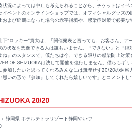
染状況によっては中止も考えられることから、チケットはイベ
たイベントのオンラインショップでは、オフィシャルグッズの
止および延期になった場合の赤字補填や、感染症対策で必要な
山下“ロッキー”貴大は、「開催発表と言っても、お客さん、ア
月末の状況を想像できる人は誰もいません。『できない』と『絶
よね』のスタンスで、僕たちは今、できる限りの感染防止対策
VER OF SHIZUOKAは決して開催を強行しません。僕らもギ
に参加したいと思ってくれるみんなには無理せず20/20の洞察
い思いの形で『参加』してくれたら嬉しいです」とコメントし
HIZUOKA 20/20
日（日）静岡県 ホテルテトラリゾート静岡やいづ
0