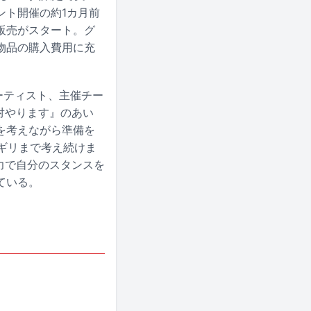
ント開催の約1カ月前
販売がスタート。グ
物品の購入費用に充
ーティスト、主催チー
対やります』のあい
を考えながら準備を
リギリまで考え続けま
力で自分のスタンスを
ている。