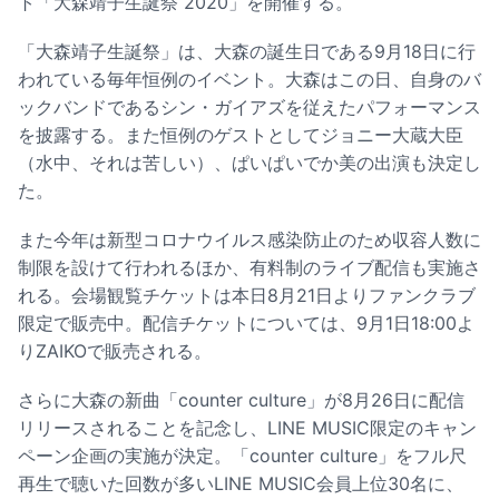
ト「大森靖子生誕祭 2020」を開催する。
「大森靖子生誕祭」は、大森の誕生日である9月18日に行
われている毎年恒例のイベント。大森はこの日、自身のバ
ックバンドであるシン・ガイアズを従えたパフォーマンス
を披露する。また恒例のゲストとしてジョニー大蔵大臣
（水中、それは苦しい）、ぱいぱいでか美の出演も決定し
た。
また今年は新型コロナウイルス感染防止のため収容人数に
制限を設けて行われるほか、有料制のライブ配信も実施さ
れる。会場観覧チケットは本日8月21日よりファンクラブ
限定で販売中。配信チケットについては、9月1日18:00よ
りZAIKOで販売される。
さらに大森の新曲「counter culture」が8月26日に配信
リリースされることを記念し、LINE MUSIC限定のキャン
ペーン企画の実施が決定。「counter culture」をフル尺
再生で聴いた回数が多いLINE MUSIC会員上位30名に、