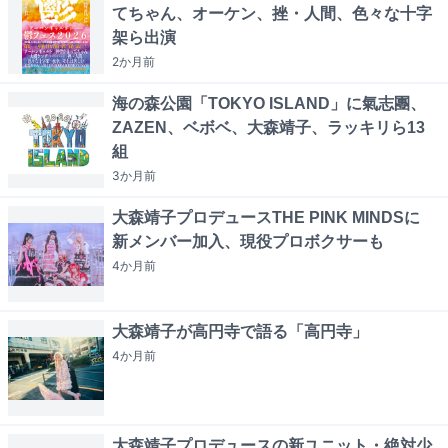
てちゃん、オーケン、挫・人間、色々な十字
架ら出演
2か月
前
海の森公園「TOKYO ISLAND」に氣志團、
ZAZEN、ベボベ、大森靖子、ラッキリら13
組
3か月
前
大森靖子プロデュースTHE PINK MINDSに
新メンバー加入、現役プロボクサーも
4か月
前
大森靖子が高円寺で語る「高円寺」
4か月
前
大森靖子プロデュースの新ユニット・絶対少