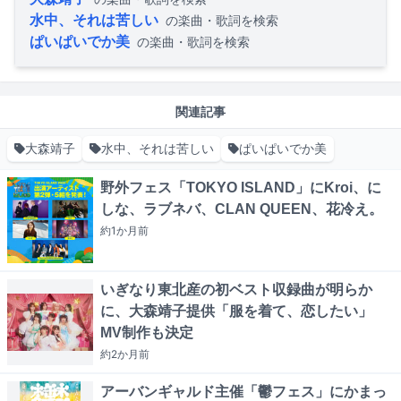
水中、それは苦しい
の楽曲・歌詞を検索
ぱいぱいでか美
の楽曲・歌詞を検索
関連記事
大森靖子
水中、それは苦しい
ぱいぱいでか美
野外フェス「TOKYO ISLAND」にKroi、に
しな、ラブネバ、CLAN QUEEN、花冷え。
約1か月
前
いぎなり東北産の初ベスト収録曲が明らか
に、大森靖子提供「服を着て、恋したい」
MV制作も決定
約2か月
前
アーバンギャルド主催「鬱フェス」にかまっ