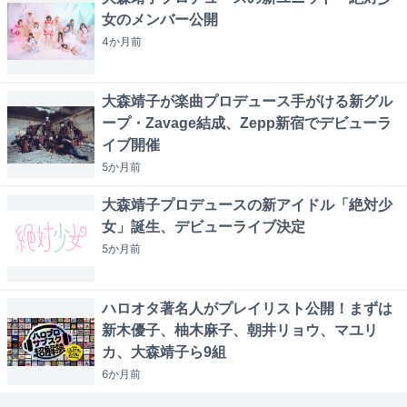
女のメンバー公開
4か月
前
大森靖子が楽曲プロデュース手がける新グル
ープ・Zavage結成、Zepp新宿でデビューラ
イブ開催
5か月
前
大森靖子プロデュースの新アイドル「絶対少
女」誕生、デビューライブ決定
5か月
前
ハロオタ著名人がプレイリスト公開！まずは
新木優子、柚木麻子、朝井リョウ、マユリ
カ、大森靖子ら9組
6か月
前