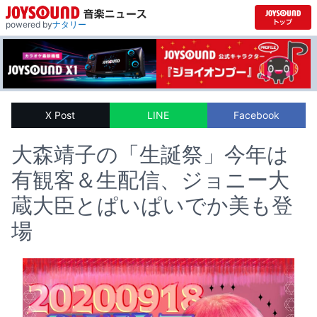
powered by
ナタリー
X Post
LINE
Facebook
大森靖子の「生誕祭」今年は
有観客＆生配信、ジョニー大
蔵大臣とぱいぱいでか美も登
場