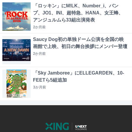
「ロッキン」にM!LK、Number_i、バン
プ、JO1、INI、超特急、HANA、女王蜂、
アンジュルムら33組出演発表
2か月
前
Saucy Dog初の単独ドーム公演を全国の映
画館で上映、初日の舞台挨拶にメンバー登壇
2か月
前
「Sky Jamboree」にELLEGARDEN、10-
FEETら5組追加
3か月
前