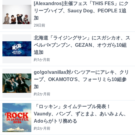
[Alexandros]主催フェス「THIS FES」にク
リープハイプ、Saucy Dog、PEOPLE 1追
加
29日
前
北海道「ライジングサン」にスガシカオ、ス
ペルバ×ブンブン、GEZAN、オウガら10組
追加
約1か月
前
go!go!vanillas対バンツアーにアレキ、クリ
ープ、OKAMOTO'S、フォーリミら10組参
加
約2か月
前
「ロッキン」タイムテーブル発表！
Vaundy、バンプ、ずとまよ、あいみょん、
Adoらがトリ務める
約2か月
前