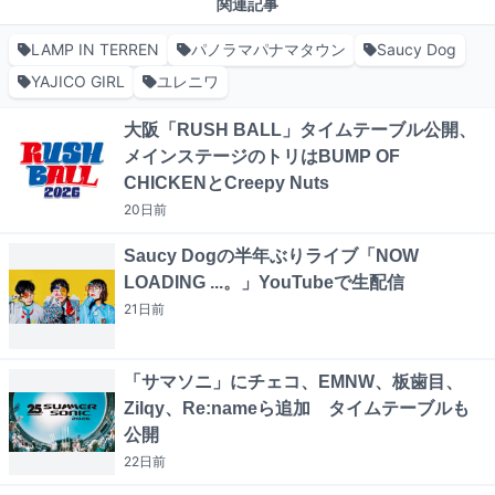
関連記事
LAMP IN TERREN
パノラマパナマタウン
Saucy Dog
YAJICO GIRL
ユレニワ
大阪「RUSH BALL」タイムテーブル公開、
メインステージのトリはBUMP OF
CHICKENとCreepy Nuts
20日
前
Saucy Dogの半年ぶりライブ「NOW
LOADING ...。」YouTubeで生配信
21日
前
「サマソニ」にチェコ、EMNW、板歯目、
Zilqy、Re:nameら追加 タイムテーブルも
公開
22日
前