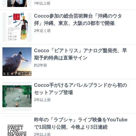
1年以上
前
Cocco参加の総合芸術舞台「沖縄のウタ
拝」沖縄、東京、大阪の3都市で開催
2年近く
前
Cocco「ビアトリス」アナログ盤発売、早
期予約特典は直筆サイン
約2年
前
Cocco手がけるアパレルブランドから初の
セットアップ登場
2年以上
前
昨年の「ラブシャ」ライブ映像をYouTube
で1回限り公開、今晩より3日連続
2年以上
前