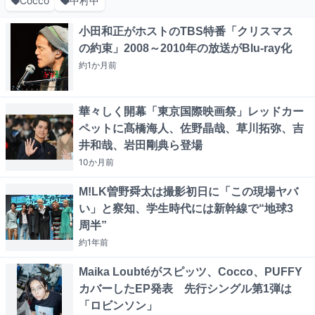
Cocco
中村中
小田和正がホストのTBS特番「クリスマス
の約束」2008～2010年の放送がBlu-ray化
約1か月
前
華々しく開幕「東京国際映画祭」レッドカー
ペットに髙橋海人、佐野晶哉、草川拓弥、吉
井和哉、岩田剛典ら登場
10か月
前
M!LK曽野舜太は撮影初日に「この現場ヤバ
い」と察知、学生時代には新幹線で“地球3
周半”
約1年
前
Maika Loubtéがスピッツ、Cocco、PUFFY
カバーしたEP発表 先行シングル第1弾は
「ロビンソン」