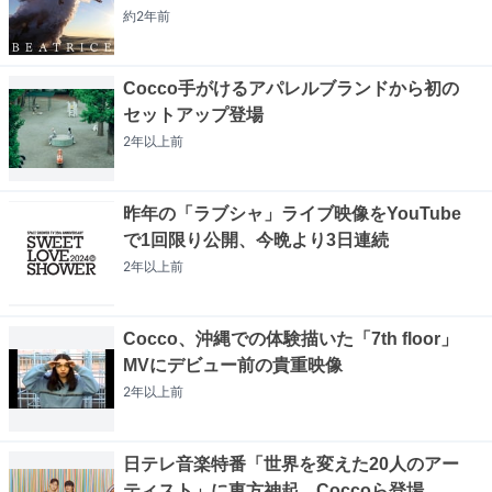
約2年
前
Cocco手がけるアパレルブランドから初の
セットアップ登場
2年以上
前
昨年の「ラブシャ」ライブ映像をYouTube
で1回限り公開、今晩より3日連続
2年以上
前
Cocco、沖縄での体験描いた「7th floor」
MVにデビュー前の貴重映像
2年以上
前
日テレ音楽特番「世界を変えた20人のアー
ティスト」に東方神起、Coccoら登場