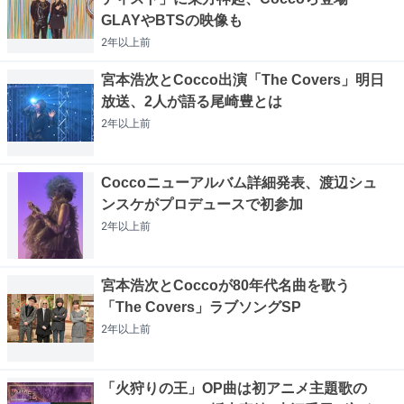
GLAYやBTSの映像も
2年以上
前
宮本浩次とCocco出演「The Covers」明日
放送、2人が語る尾崎豊とは
2年以上
前
Coccoニューアルバム詳細発表、渡辺シュ
ンスケがプロデュースで初参加
2年以上
前
宮本浩次とCoccoが80年代名曲を歌う
「The Covers」ラブソングSP
2年以上
前
「火狩りの王」OP曲は初アニメ主題歌の