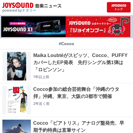
powered by
ナタリー
#Cocco
Maika Loubtéがスピッツ、Cocco、PUFFY
カバーしたEP発表 先行シングル第1弾は
「ロビンソン」
1年以上
前
Cocco参加の総合芸術舞台「沖縄のウタ
拝」沖縄、東京、大阪の3都市で開催
2年近く
前
Cocco「ビアトリス」アナログ盤発売、早
期予約特典は直筆サイン