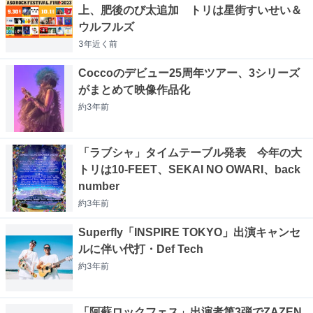
上、肥後のび太追加 トリは星街すいせい＆
ウルフルズ
3年近く
前
Coccoのデビュー25周年ツアー、3シリーズ
がまとめて映像作品化
約3年
前
「ラブシャ」タイムテーブル発表 今年の大
トリは10-FEET、SEKAI NO OWARI、back
number
約3年
前
Superfly「INSPIRE TOKYO」出演キャンセ
ルに伴い代打・Def Tech
約3年
前
「阿蘇ロックフェス」出演者第3弾でZAZEN