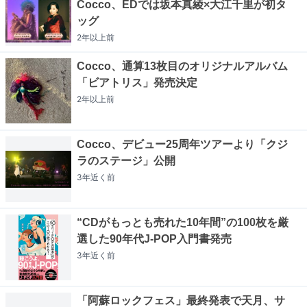
Cocco、EDでは坂本真綾×大江千里が初タ
ッグ
2年以上
前
Cocco、通算13枚目のオリジナルアルバム
「ビアトリス」発売決定
2年以上
前
Cocco、デビュー25周年ツアーより「クジ
ラのステージ」公開
3年近く
前
“CDがもっとも売れた10年間”の100枚を厳
選した90年代J-POP入門書発売
3年近く
前
「阿蘇ロックフェス」最終発表で天月、サ