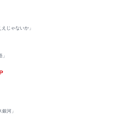
」
ええじゃないか」
語」
P
イス銀河」