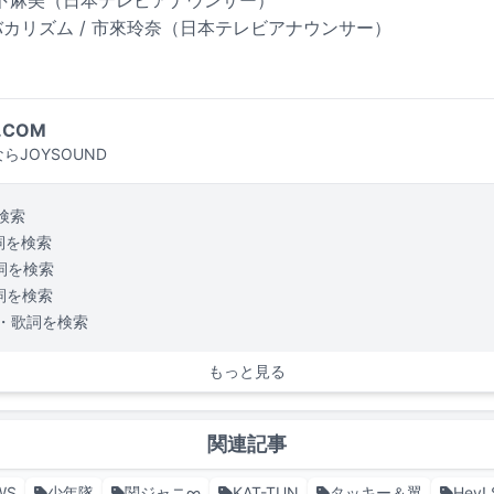
バカリズム / 市來玲奈（日本テレビアナウンサー）
.COM
らJOYSOUND
検索
詞を検索
詞を検索
詞を検索
・歌詞を検索
もっと見る
関連記事
WS
少年隊
関ジャニ∞
KAT-TUN
タッキー＆翼
Hey!