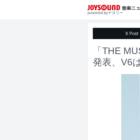
powered by
ナタリー
X Post
「THE M
発表、V6