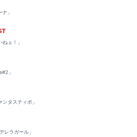
ーナ」
ST
いねェ！」
ce#2」
ァンタスティポ」
「シンデレラガール」