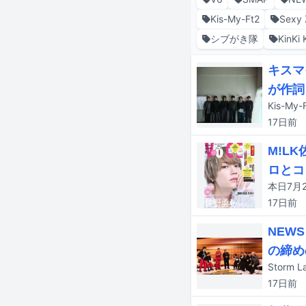
Kis-My-Ft2
Sexy 
シブがき隊
KinKi 
キスマ
が作詞
17日
前
M!L
ロとコ
本日7月2
17日
前
NEW
の締め
17日
前