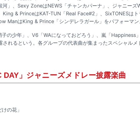
銀河」、Sexy ZoneはNEWS「チャンカパーナ」、ジャニーズ
g & PrinceはKAT-TUN「Real Face#2」、SixTON
w ManはKing & Prince「シンデレラガール」をパフォーマ
ds「硝子の少年」、V6「WAになっておどろう」、嵐「Happine
露されるという。各グループの代表曲が集まったスペシャルメ
。
SIC DAY」ジャニーズメドレー披露楽曲
だけの花」