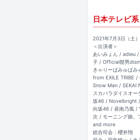
日本テレビ系「T
2021年7月3日（土）1
＜出演者＞
あいみょん / adieu /
子 / Official髭男di
きゃりーぱみゅぱみゅ / K
from EXILE TRIBE
Snow Man / SEKAI 
スカパラダイスオーケストラ
坂46 / Novelbrig
向坂46 / 昼南乃風 / V
次 / モーニング娘。'21 /
and more
総合司会：櫻井翔
司会：羽鳥慎一 / 