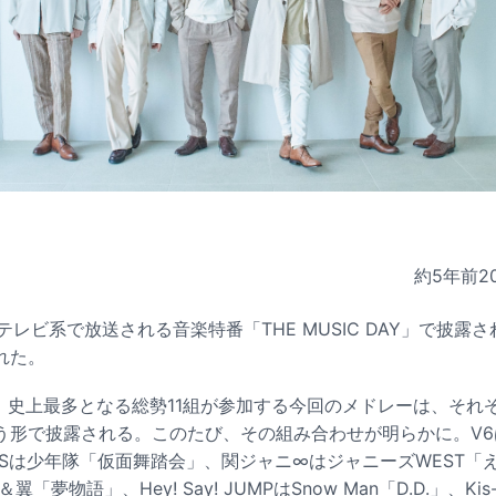
約5年前
2
テレビ系で放送される音楽特番「THE MUSIC DAY」で披露
れた。
 DAY」史上最多となる総勢11組が参加する今回のメドレーは、そ
う形で披露される。このたび、その組み合わせが明らかに。V6
WSは少年隊「仮面舞踏会」、関ジャニ∞はジャニーズWEST「
翼「夢物語」、Hey! Say! JUMPはSnow Man「D.D.」、Kis