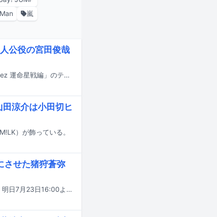
 Man
嵐
人公役の宮田俊哉
Kis-My-Ft2の新曲「Escape」が、アニメ「カードファイト!! ヴァンガード Divinez 運命星戦編」のテーマソングに決定した。
、山田涼介は小田切ヒ
斗（M!LK）が飾っている。
ちにさせた猪狩蒼弥
Storm Labelsが手がける音楽番組「Star Song Special」シーズン3の第10回が、明日7月23日16:00よりPrime Videoで配信される。