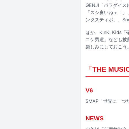
GENJI「パラダイス
「スシ食いねェ！」、Kin
ンタスティポ」、Sno
ほか、KinKi Ki
コケ男道」なども披
楽しみにしておこう
「THE MU
V6
SMAP「世界に一つ
NEWS