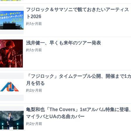
フジロック＆サマソニで観ておきたいアーティス
ト2026
約1か月
前
浅井健一、早くも来年のツアー発表
約1か月
前
「フジロック」タイムテーブル公開、開催まで1
月を切る
約2か月
前
亀梨和也「The Covers」1stアルバム特集に登場
マイラバとUAの名曲カバー
約2か月
前