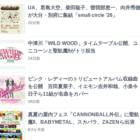
UA、君島大空、柴田聡子、曽我部恵一、向井秀
が大分・別府に集結「small circle '26」
20日
前
中津川「WILD WOOD」タイムテーブル公開、ユ
ニコーンと聖飢魔IIがトリ担当
24日
前
ピンク・レディーのトリビュートアルバム収録曲
を公開 百田夏菜子、イエモン吉井和哉、小泉今
日子ら11組が名曲をカバー
26日
前
真夏の屋内フェス「CANNONBALL外伝」に聖飢
魔II、BABYMETAL、スカパラ、ZAZENら出演
約1か月
前