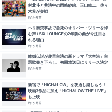
村北斗と共演中の岡崎紗絵、玉山鉄二、佐々
木希が参戦
約1か月
前
ヘリ衝突事故で急死のオリバー・ツリーを悼
む声 / SIX LOUNGEの2年前の曲が今注目さ
れる理由
約1か月
前
離婚伝説が趣里主演の新ドラマ「大空港」主
題歌書き下ろし、初回放送日にリリース決定
約1か月
前
新宿で「HiGH&LOW」を夜通し楽しもう！
映画3作品に加え「HiGH&LOW THE LIVE」
も上映
約1か月
前