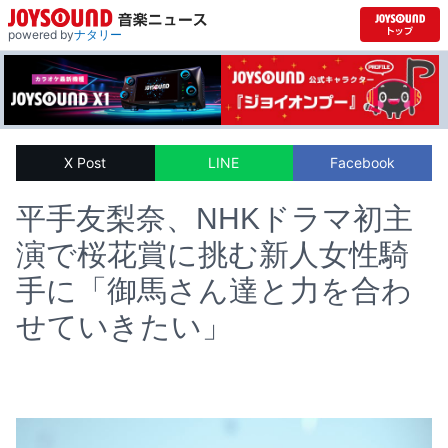
powered by
ナタリー
X Post
LINE
Facebook
平手友梨奈、NHKドラマ初主
演で桜花賞に挑む新人女性騎
手に「御馬さん達と力を合わ
せていきたい」