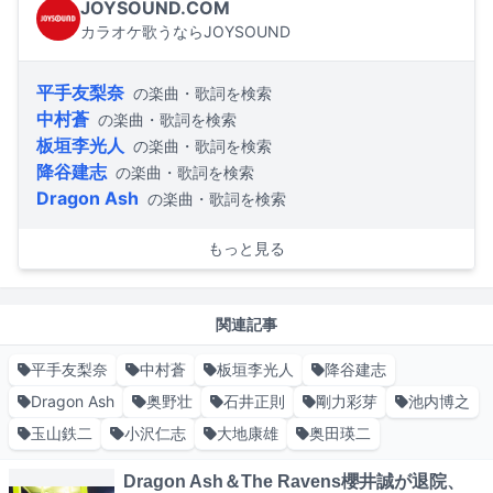
JOYSOUND.COM
カラオケ歌うならJOYSOUND
平手友梨奈
の楽曲・歌詞を検索
中村蒼
の楽曲・歌詞を検索
板垣李光人
の楽曲・歌詞を検索
降谷建志
の楽曲・歌詞を検索
Dragon Ash
の楽曲・歌詞を検索
もっと見る
関連記事
平手友梨奈
中村蒼
板垣李光人
降谷建志
Dragon Ash
奥野壮
石井正則
剛力彩芽
池内博之
玉山鉄二
小沢仁志
大地康雄
奥田瑛二
Dragon Ash＆The Ravens櫻井誠が退院、