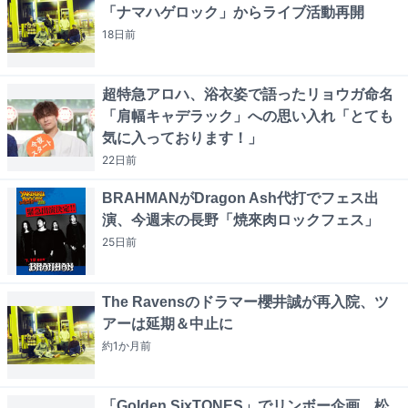
「ナマハゲロック」からライブ活動再開
18日
前
超特急アロハ、浴衣姿で語ったリョウガ命名
「肩幅キャデラック」への思い入れ「とても
気に入っております！」
22日
前
BRAHMANがDragon Ash代打でフェス出
演、今週末の長野「焼來肉ロックフェス」
25日
前
The Ravensのドラマー櫻井誠が再入院、ツ
アーは延期＆中止に
約1か月
前
「Golden SixTONES」でリンボー企画 松