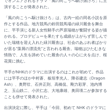
でオンエアされるドラマ「風の向こうへ駆け抜けろ」に主
演することが発表された。
「風の向こうへ駆け抜けろ」は、古内一絵の同名小説を原
作とする作品。地方競馬の鈴田競馬場の緑川厩舎を舞台
に、平手演じる新人女性騎手の芦原瑞穂が奮闘する姿が描
かれる。プロデビューを果たすも成績が上がらず苦しんで
いた瑞穂を迎え入れた緑川厩舎は、社会のあぶれ者ばかり
が居る“藻屑の漂流先”と言われる厩舎。瑞穂はひたむきな
情熱で、人生を諦めていた厩舎の人々の心に火を点け、桜
花賞に挑む。
平手がNHKのドラマに出演するのはこれが初めて。作品
には平手のほか中村蒼、板垣李光人、降谷建志（Dragon
Ash）、奥野壮、石井正則、高橋侃、剛力彩芽、池内博
之、玉山鉄二、小沢仁志、大地康雄、奥田瑛二が参加する
ことも併せて発表された。
出演決定に際し、平手は「今回、初めて NHK のドラマに